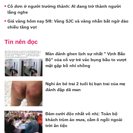
Cô đơn ở người trưởng thành: AI đang trở thành người
lắng nghe
Giá vàng hôm nay 5/8: Vàng SJC và vàng nhẫn bất ngờ đảo
chiều tăng vọt
Tin nên đọc
Màn đánh ghen lịch sự nhất " Vịnh Bắc
Bộ" của cô vợ trẻ vác bụng bầu to vượt
mặt gặp bồ nhí chồng
Nghi án bé trai 2 tuổi bị bạn trai của mẹ
đánh đập dã man
Đám cưới độc nhất vô nhị: Toàn bộ
khách trùm áo mưa, cầm ô ngồi ngoài
trời ăn tiệc