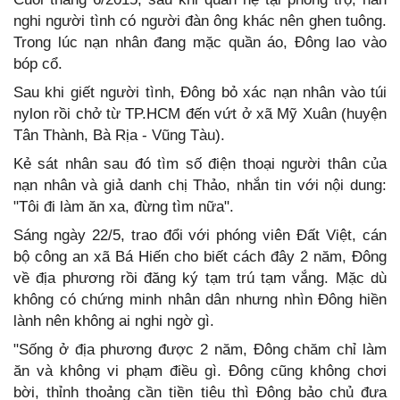
nghi người tình có người đàn ông khác nên ghen tuông.
Trong lúc nạn nhân đang mặc quần áo, Đông lao vào
bóp cổ.
Sau khi giết người tình, Đông bỏ xác nạn nhân vào túi
nylon rồi chở từ TP.HCM đến vứt ở xã Mỹ Xuân (huyện
Tân Thành, Bà Rịa - Vũng Tàu).
Kẻ sát nhân sau đó tìm số điện thoại người thân của
nạn nhân và giả danh chị Thảo, nhắn tin với nội dung:
"Tôi đi làm ăn xa, đừng tìm nữa".
Sáng ngày 22/5, trao đổi với phóng viên Đất Việt, cán
bộ công an xã Bá Hiến cho biết cách đây 2 năm, Đông
về địa phương rồi đăng ký tạm trú tạm vắng. Mặc dù
không có chứng minh nhân dân nhưng nhìn Đông hiền
lành nên không ai nghi ngờ gì.
"Sống ở địa phương được 2 năm, Đông chăm chỉ làm
ăn và không vi phạm điều gì. Đông cũng không chơi
bời, thỉnh thoảng cần tiền tiêu thì Đông bảo chủ đưa