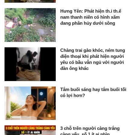
Hưng Yên: Phát hiện th.i th.ể
nam thanh niên có hình xăm
đang phân hủy dưới sông
Chàng trai gào khóc, ném tung
điện thoại khi phát hiện người
yêu có bầu vẫn ngủ với người
đàn ông khác
Tắm buổi sáng hay tắm buổi tối
có lợi hơn?
3 chỗ trên người càng trắng
càng yếu, số 1 ít ai nhìn