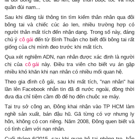
quần đùi nam...
Sau khi đăng tải thông tin tìm kiếm thân nhân qua đôi
bông tai và chiếc cúc áo len, nhiều trường hợp có
người thân mất tích đến nhận dạng. Trong số này, đáng
chú ý
cô gái
đến từ Bình Thuận cho biết đôi bông tai rất
giống của chị mình đeo trước khi mất tích.
Qua xét nghiệm ADN, nạn nhân được xác định là người
chị của
cô gái
này. Điều tra viên cho biết vụ án gặp
nhiều khó khăn khi nạn nhân có nhiều mối quan hệ.
Theo gia đình cô gái, sau khi mất tích, "nạn nhân" hai
lần lên Facebook nhắn tin đã đi nước ngoài, đồng thời
đưa địa chỉ tiệm cầm đồ để họ đến chuộc xe máy.
Tại trụ sở công an, Đông khai nhận vào TP HCM làm
nghề sản xuất, bán đậu hũ. Gã từng có vợ nhưng ly
hôn, không có con riêng. Năm 2008, Đông quen biết và
có tình cảm với nạn nhân.
Cuối tháng 6/2015, sau khi quan hệ tại phòng trọ, hắn