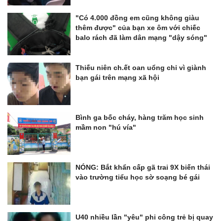
"Có 4.000 đồng em cũng không giàu
thêm được" của bạn xe ôm với chiếc
balo rách đã làm dân mạng "dậy sóng"
Thiếu niên ch.ết oan uổng chỉ vì giành
bạn gái trên mạng xã hội
Bình ga bốc cháy, hàng trăm học sinh
mầm non "hú vía"
NÓNG: Bắt khẩn cấp gã trai 9X biến thái
vào trường tiểu học sờ soạng bé gái
U40 nhiều lần "yêu" phi công trẻ bị quay