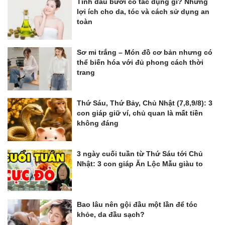
Tinh dầu bưởi có tác dụng gì? Những
lợi ích cho da, tóc và cách sử dụng an
toàn
Sơ mi trắng – Món đồ cơ bản nhưng có
thể biến hóa với đủ phong cách thời
trang
Thứ Sáu, Thứ Bảy, Chủ Nhật (7,8,9/8): 3
con giáp giữ ví, chủ quan là mất tiền
không đáng
3 ngày cuối tuần từ Thứ Sáu tới Chủ
Nhật: 3 con giáp Ăn Lộc Mẫu giàu to
Bao lâu nên gội đầu một lần để tóc
khỏe, da đầu sạch?