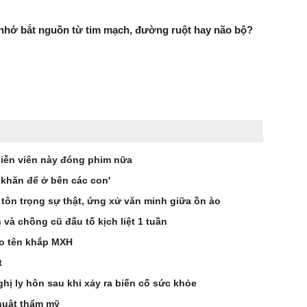
 nhớ bắt nguồn từ tim mạch, đường ruột hay não bộ?
iễn viên này đóng phim nữa
 khăn để ở bên các con'
 tôn trọng sự thật, ứng xử văn minh giữa ồn ào
à chồng cũ đấu tố kịch liệt 1 tuần
éo tên khắp MXH
t
hị ly hôn sau khi xảy ra biến cố sức khỏe
huật thẩm mỹ