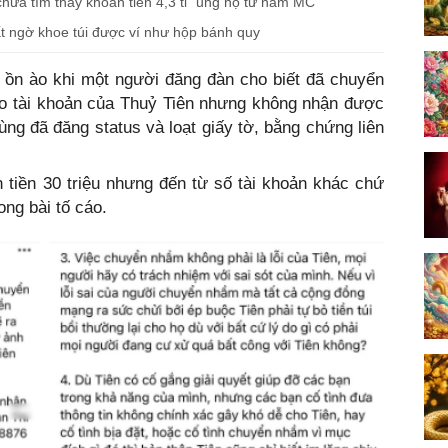
hưa tìm thấy khoản tiền 4,3 tỉ" ủng hộ từ nam MC
ất ngờ khoe túi được ví như hộp bánh quy
 ồn ào khi một người đăng đàn cho biết đã chuyển
ào tài khoản của Thuỷ Tiên nhưng không nhận được
ùng đã đăng status và loạt giấy tờ, bằng chứng liên
 tiền 30 triệu nhưng đến từ số tài khoản khác chứ
ong bài tố cáo.