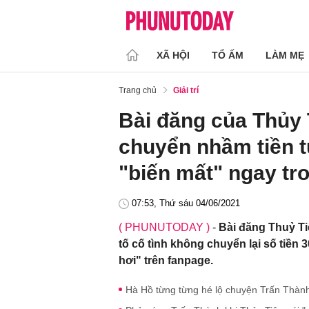
XÃ HỘI
TỔ ẤM
LÀM MẸ
Trang chủ
Giải trí
Bài đăng của Thủy 
chuyển nhầm tiền t
"biến mất" ngay tr
07:53, Thứ sáu 04/06/2021
( PHUNUTODAY )
-
Bài đăng Thuỷ Tiê
tố cố tình không chuyển lại số tiền
hơi" trên fanpage.
Hà Hồ từng từng hé lộ chuyện Trấn Thành