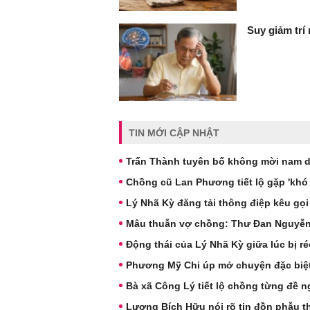
Suy giảm trí
TIN MỚI CẬP NHẬT
Trấn Thành tuyên bố không mời nam d
Chồng cũ Lan Phương tiết lộ gặp 'khó
Lý Nhã Kỳ đăng tải thông điệp kêu gọi
Mâu thuẫn vợ chồng: Thư Đan Nguyễn v
Động thái của Lý Nhã Kỳ giữa lúc bị r
Phương Mỹ Chi úp mở chuyện đặc biệ
Bà xã Công Lý tiết lộ chồng từng đề ng
Lương Bích Hữu nói rõ tin đồn phẫu t