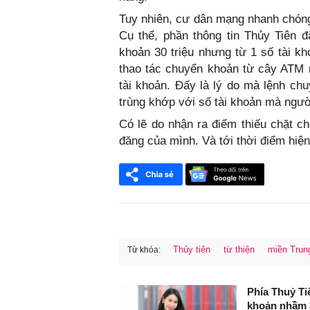
Tuy nhiên, cư dân mạng nhanh chóng 
Cụ thể, phần thông tin Thủy Tiên 
khoản 30 triệu nhưng từ 1 số tài k
thao tác chuyển khoản từ cây ATM n
tài khoản. Đấy là lý do mà lệnh ch
trùng khớp với số tài khoản mà ngư
Có lẽ do nhận ra điểm thiếu chặt c
đăng của mình. Và tới thời điểm hiện
Thủy tiên
từ thiện
miền Trun
Từ khóa:
FaceBook
Phía Thuỷ Ti
khoản nhầm 3