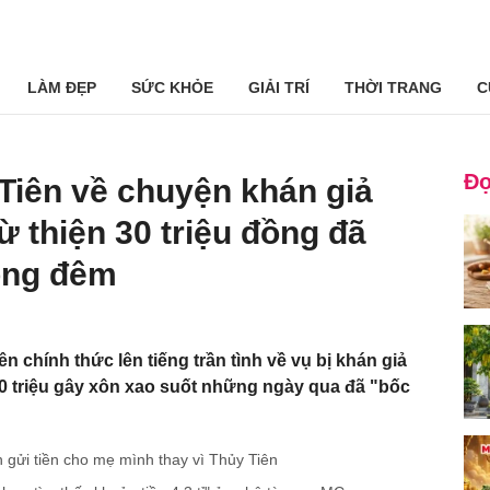
LÀM ĐẸP
SỨC KHỎE
GIẢI TRÍ
THỜI TRANG
C
Đọ
Tiên về chuyện khán giả
ừ thiện 30 triệu đồng đã
ong đêm
n chính thức lên tiếng trần tình về vụ bị khán giả
 30 triệu gây xôn xao suốt những ngày qua đã "bốc
 gửi tiền cho mẹ mình thay vì Thủy Tiên