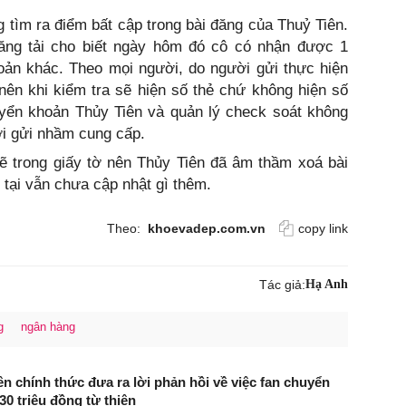
tìm ra điểm bất cập trong bài đăng của Thuỷ Tiên.
đăng tải cho biết ngày hôm đó cô có nhận được 1
hoản khác. Theo mọi người, do người gửi thực hiện
ên khi kiểm tra sẽ hiện số thẻ chứ không hiện số
uyển khoản Thủy Tiên và quản lý check soát không
ời gửi nhầm cung cấp.
hẽ trong giấy tờ nên Thủy Tiên đã âm thầm xoá bài
 tại vẫn chưa cập nhật gì thêm.
Theo:
khoevadep.com.vn
copy link
Tác giả:
Hạ Anh
g
ngân hàng
ên chính thức đưa ra lời phản hồi về việc fan chuyển
0 triệu đồng từ thiện