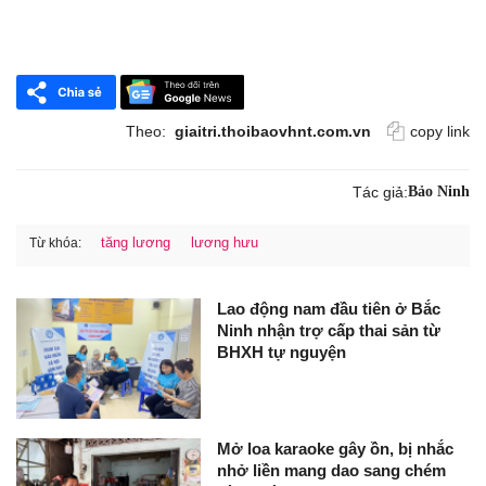
Theo:
giaitri.thoibaovhnt.com.vn
copy link
Tác giả:
Bảo Ninh
tăng lương
lương hưu
Từ khóa:
Lao động nam đầu tiên ở Bắc
Ninh nhận trợ cấp thai sản từ
BHXH tự nguyện
Mở loa karaoke gây ồn, bị nhắc
nhở liền mang dao sang chém