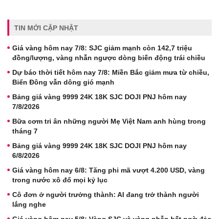
TIN MỚI CẬP NHẬT
Giá vàng hôm nay 7/8: SJC giảm mạnh còn 142,7 triệu
đồng/lượng, vàng nhẫn ngược dòng biến động trái chiều
Dự báo thời tiết hôm nay 7/8: Miền Bắc giảm mưa từ chiều,
Biển Đông vẫn dông gió mạnh
Bảng giá vàng 9999 24K 18K SJC DOJI PNJ hôm nay
7/8/2026
Bữa cơm tri ân những người Mẹ Việt Nam anh hùng trong
tháng 7
Bảng giá vàng 9999 24K 18K SJC DOJI PNJ hôm nay
6/8/2026
Giá vàng hôm nay 6/8: Tăng phi mã vượt 4.200 USD, vàng
trong nước xô đổ mọi kỷ lục
Cô đơn ở người trưởng thành: AI đang trở thành người
lắng nghe
Giá vàng hôm nay 5/8: Vàng SJC và vàng nhẫn bất ngờ đảo