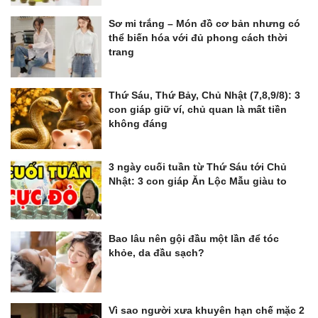
Sơ mi trắng – Món đồ cơ bản nhưng có
thể biến hóa với đủ phong cách thời
trang
Thứ Sáu, Thứ Bảy, Chủ Nhật (7,8,9/8): 3
con giáp giữ ví, chủ quan là mất tiền
không đáng
3 ngày cuối tuần từ Thứ Sáu tới Chủ
Nhật: 3 con giáp Ăn Lộc Mẫu giàu to
Bao lâu nên gội đầu một lần để tóc
khỏe, da đầu sạch?
Vì sao người xưa khuyên hạn chế mặc 2