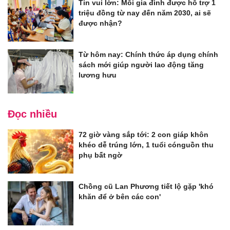
Tin vui lớn: Mỗi gia đình được hỗ trợ 1
triệu đồng từ nay đến năm 2030, ai sẽ
được nhận?
Từ hôm nay: Chính thức áp dụng chính
sách mới giúp người lao động tăng
lương hưu
Đọc nhiều
72 giờ vàng sắp tới: 2 con giáp khôn
khéo dễ trúng lớn, 1 tuổi cónguồn thu
phụ bất ngờ
Chồng cũ Lan Phương tiết lộ gặp 'khó
khăn để ở bên các con'