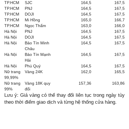
TP.HCM
SJC
164,5
167,5
TP.HCM
PNJ
164,5
167,5
TP.HCM
DOJI
164,5
167,5
TP.HCM
Mi Hồng
165,0
166,7
TP.HCM
Ngọc Thẩm
163,0
166,0
Hà Nội
PNJ
164,5
167,5
Hà Nội
DOJI
164,5
167,5
Hà Nội
Bảo Tín Minh
164,5
167,5
Châu
Hà Nội
Bảo Tín Mạnh
164,5
167,5
Hải
Hà Nội
Phú Quý
164,5
167,5
Nữ trang
Vàng 24K
162,0
165,5
99,99%
Nữ trang
Vàng 18K quy
157,36
163,86
99%
đổi
Lưu ý: Giá vàng có thể thay đổi liên tục trong ngày tùy
theo thời điểm giao dịch và từng hệ thống cửa hàng.