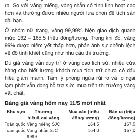
ra. So với vàng miếng, vàng nhẫn có tính linh hoạt cao
hơn và thường được nhiều người lựa chọn để tích sản
dài hạn.
Ở nhóm nữ trang, vàng 99,99% hiện giao dịch quanh
mức 162 – 165,5 triệu đồng/lượng. Trong khi đó, vàng
99% được niêm yết thấp hơn, phản ánh sự chênh lệch
về độ tinh khiết cũng như nhu cầu thị trường.
Dù giá vàng vẫn duy trì ở vùng cao lịch sử, nhiều cửa
hàng cho biết lượng khách mua tích trữ chưa có dấu
hiệu giảm mạnh. Tâm lý phòng ngừa rủi ro và lo ngại
lạm phát vẫn đang hỗ trợ sức mua trên thị trường vàng
vật chất.
Bảng giá vàng hôm nay 11/5 mới nhất
Khu vực
Thương
Mua vào (triệu
Bán ra (triệu
hiệu/Loại vàng
đồng/lượng)
đồng/lượng)
Toàn quốc
Vàng miếng SJC
164,5
167,5
Toàn quốc
Vàng nhẫn SJC
164,0
167,0
9999