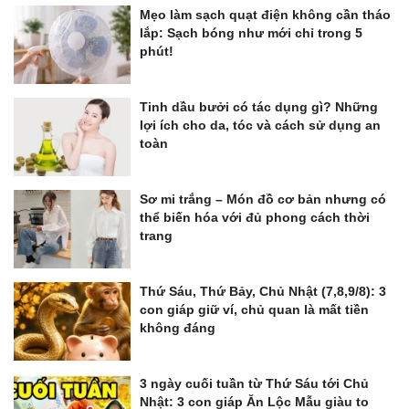
Mẹo làm sạch quạt điện không cần tháo
lắp: Sạch bóng như mới chỉ trong 5
phút!
Tinh dầu bưởi có tác dụng gì? Những
lợi ích cho da, tóc và cách sử dụng an
toàn
Sơ mi trắng – Món đồ cơ bản nhưng có
thể biến hóa với đủ phong cách thời
trang
Thứ Sáu, Thứ Bảy, Chủ Nhật (7,8,9/8): 3
con giáp giữ ví, chủ quan là mất tiền
không đáng
3 ngày cuối tuần từ Thứ Sáu tới Chủ
Nhật: 3 con giáp Ăn Lộc Mẫu giàu to