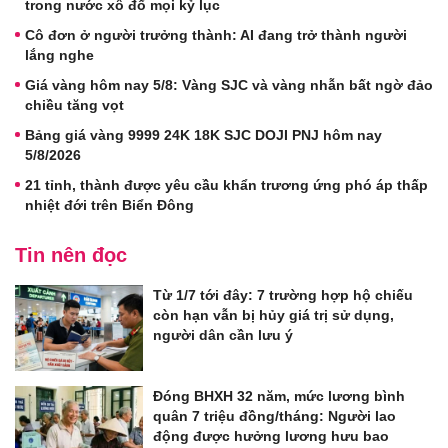
trong nước xô đổ mọi kỷ lục
Cô đơn ở người trưởng thành: AI đang trở thành người
lắng nghe
Giá vàng hôm nay 5/8: Vàng SJC và vàng nhẫn bất ngờ đảo
chiều tăng vọt
Bảng giá vàng 9999 24K 18K SJC DOJI PNJ hôm nay
5/8/2026
21 tỉnh, thành được yêu cầu khẩn trương ứng phó áp thấp
nhiệt đới trên Biển Đông
Tin nên đọc
Từ 1/7 tới đây: 7 trường hợp hộ chiếu
còn hạn vẫn bị hủy giá trị sử dụng,
người dân cần lưu ý
Đóng BHXH 32 năm, mức lương bình
quân 7 triệu đồng/tháng: Người lao
động được hưởng lương hưu bao