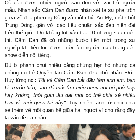
Cô còn được nhiều người săn đón với vai trò người
mẫu. Nhan sắc Cẩm Đan được nhận xét là sự pha trộn
giữa vẻ đẹp phương Đông và một chút Âu Mỹ, một chút
Trung Đông, gần với các tiêu chuẩn sắc đẹp hiện đại
trên thế giới. Dù không lọt vào top 10 nhưng sau cuộc
thi, Cẩm Đan đã có những bước tiến mới trong sự
nghiệp khi liên tục được mời làm người mẫu trong các
show diễn nổi tiếng.
Dù bị phanh phui nhiều bằng chứng hẹn hò nhưng cả
chồng cũ Lệ Quyên lẫn Cẩm Đan đều phủ nhận. Đức
Huy từng nói:
Tôi và Cẩm Đan bắt đầu làm anh em, bạn
bè trước tiên, sau đó mới tìm hiểu nhau coi có phù hợp
hay không, thời gian lâu dài mới có thể chia sẻ nhiều
hơn về mối quan hệ này".
Tuy nhiên, anh từ chối chia
sẻ thêm về mối quan hệ giữa hai người vì cho rằng đây
là vấn đề cá nhân.