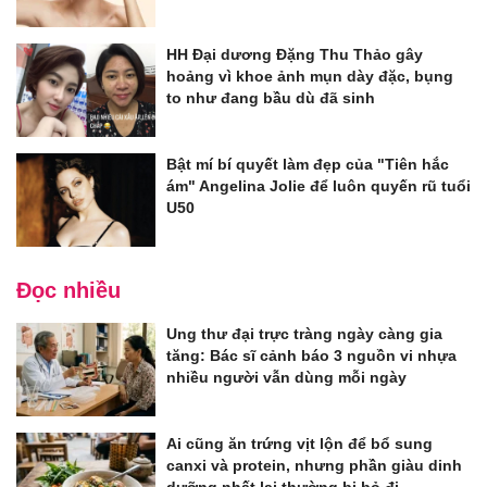
HH Đại dương Đặng Thu Thảo gây
hoảng vì khoe ảnh mụn dày đặc, bụng
to như đang bầu dù đã sinh
Bật mí bí quyết làm đẹp của "Tiên hắc
ám" Angelina Jolie để luôn quyến rũ tuổi
U50
Đọc nhiều
Ung thư đại trực tràng ngày càng gia
tăng: Bác sĩ cảnh báo 3 nguồn vi nhựa
nhiều người vẫn dùng mỗi ngày
Ai cũng ăn trứng vịt lộn để bổ sung
canxi và protein, nhưng phần giàu dinh