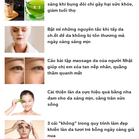
sáng khi bụng đói chỉ gây hại sức khỏe,
giảm tuổi thọ
Bật mí những nguyên tắc khi tẩy da
ch.ết để da không bị tổn thương mà
ngày càng sáng mịn
Các bài tập massage da của người Nhật
giúp chị em xóa tan nếp nhăn, quầng
thâm quanh mắt
Cải thiện làn da cực hiệu quả bằng nha
đam cho da sáng mịn, căng tràn sức
sống
3 cái "không" trong quy trình làm đẹp
khiến làn da tươi trẻ bỗng ngày càng già
nua