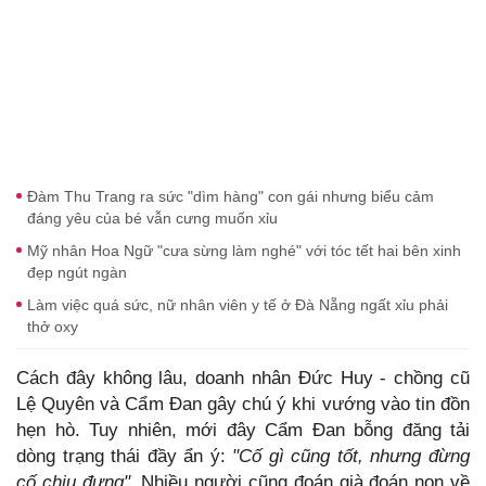
Đàm Thu Trang ra sức "dìm hàng" con gái nhưng biểu cảm
đáng yêu của bé vẫn cưng muốn xỉu
Mỹ nhân Hoa Ngữ "cưa sừng làm nghé" với tóc tết hai bên xinh
đẹp ngút ngàn
Làm việc quá sức, nữ nhân viên y tế ở Đà Nẵng ngất xỉu phải
thở oxy
Cách đây không lâu, doanh nhân Đức Huy - chồng cũ
Lệ Quyên và Cẩm Đan gây chú ý khi vướng vào tin đồn
hẹn hò. Tuy nhiên, mới đây Cẩm Đan bỗng đăng tải
dòng trạng thái đầy ẩn ý:
"Cố gì cũng tốt, nhưng đừng
cố chịu đựng"
. Nhiều người cũng đoán già đoán non về