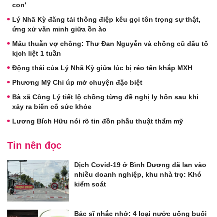
con'
Lý Nhã Kỳ đăng tải thông điệp kêu gọi tôn trọng sự thật,
ứng xử văn minh giữa ồn ào
Mâu thuẫn vợ chồng: Thư Đan Nguyễn và chồng cũ đấu tố
kịch liệt 1 tuần
Động thái của Lý Nhã Kỳ giữa lúc bị réo tên khắp MXH
Phương Mỹ Chi úp mở chuyện đặc biệt
Bà xã Công Lý tiết lộ chồng từng đề nghị ly hôn sau khi
xảy ra biến cố sức khỏe
Lương Bích Hữu nói rõ tin đồn phẫu thuật thẩm mỹ
Tin nên đọc
Dịch Covid-19 ở Bình Dương đã lan vào
nhiều doanh nghiệp, khu nhà trọ: Khó
kiểm soát
Bác sĩ nhắc nhở: 4 loại nước uống buổi