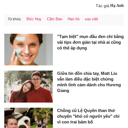
Tác giả:
Hạ Anh
Đức Huy
Cẩm Đan
Hẹn hò
sao việt
Từ khóa:
"Tạm biệt" mụn đầu đen chỉ bằng
vài tips đơn giản tại nhà ai cũng
có thể áp dụng
Giữa tin đồn chia tay, Matt Liu
vẫn làm điều đặc biệt chứng
mình tình cảm dành cho Hương
Giang
Chồng cũ Lệ Quyên than thở
chuyện "khó có người yêu" chỉ
vì con trai bám bố