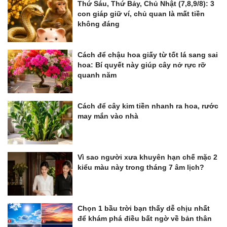
Thứ Sáu, Thứ Bảy, Chủ Nhật (7,8,9/8): 3
con giáp giữ ví, chủ quan là mất tiền
không đáng
Cách để chậu hoa giấy từ tốt lá sang sai
hoa: Bí quyết này giúp cây nở rực rỡ
quanh năm
Cách để cây kim tiền nhanh ra hoa, rước
may mắn vào nhà
Vì sao người xưa khuyên hạn chế mặc 2
kiểu màu này trong tháng 7 âm lịch?
Chọn 1 bầu trời bạn thấy dễ chịu nhất
để khám phá điều bất ngờ về bản thân