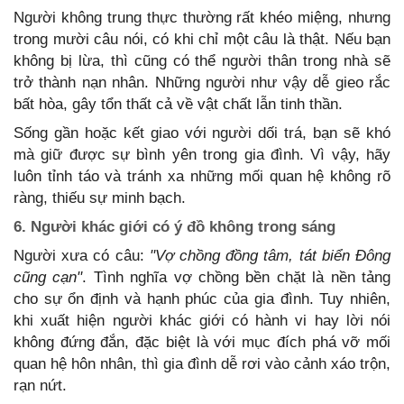
Người không trung thực thường rất khéo miệng, nhưng
trong mười câu nói, có khi chỉ một câu là thật. Nếu bạn
không bị lừa, thì cũng có thể người thân trong nhà sẽ
trở thành nạn nhân. Những người như vậy dễ gieo rắc
bất hòa, gây tổn thất cả về vật chất lẫn tinh thần.
Sống gần hoặc kết giao với người dối trá, bạn sẽ khó
mà giữ được sự bình yên trong gia đình. Vì vậy, hãy
luôn tỉnh táo và tránh xa những mối quan hệ không rõ
ràng, thiếu sự minh bạch.
6. Người khác giới có ý đồ không trong sáng
Người xưa có câu:
"Vợ chồng đồng tâm, tát biển Đông
cũng cạn"
. Tình nghĩa vợ chồng bền chặt là nền tảng
cho sự ổn định và hạnh phúc của gia đình. Tuy nhiên,
khi xuất hiện người khác giới có hành vi hay lời nói
không đứng đắn, đặc biệt là với mục đích phá vỡ mối
quan hệ hôn nhân, thì gia đình dễ rơi vào cảnh xáo trộn,
rạn nứt.