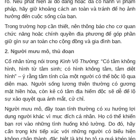
ro. Nếu phát hiện ai đó đang hoặc đã có hành vi phạm
pháp, hãy giữ khoảng cách an toàn và tránh để họ ảnh
hưởng đến cuộc sống của bạn.
Trong trường hợp cần thiết, nên thông báo cho cơ quan
chức năng hoặc chính quyền địa phương để góp phần
giữ gìn sự an toàn cho cộng đồng và gia đình bạn.
2. Người mưu mô, thủ đoạn
Cổ nhân từng nói trong
Kinh Vô Thường
: “Có tâm không
hình, hình từ tâm sinh; có hình không tâm, tâm diệt
hình” – ý rằng tâm tính của một người có thể bộc lộ qua
diện mạo. Người sống lương thiện thường có gương
mặt hiền hòa, còn kẻ có tâm địa hiểm độc sẽ dễ để lộ
sự xảo quyệt qua ánh mắt, cử chỉ.
Người mưu mô, đầy toan tính thường có xu hướng lợi
dụng người khác vì mục đích cá nhân. Họ có thể khiến
bạn rơi vào những tình huống khó lường. Do đó, hãy
cẩn trọng khi tiếp xúc với những người có biểu hiện
không chân thành, đặc biệt là khi họ tỏ ra quá khéo léo