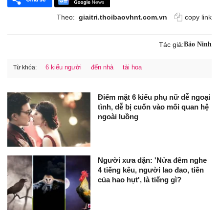
Theo:
giaitri.thoibaovhnt.com.vn
copy link
Tác giả:
Bảo Ninh
6 kiểu người
đến nhà
tài hoa
Từ khóa:
Điểm mặt 6 kiểu phụ nữ dễ ngoại
tình, dễ bị cuốn vào mối quan hệ
ngoài luồng
Người xưa dặn: 'Nửa đêm nghe
4 tiếng kêu, người lao đao, tiền
của hao hụt', là tiếng gì?