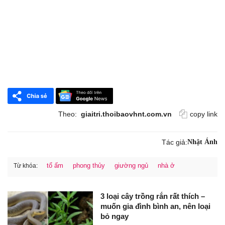
Theo:
giaitri.thoibaovhnt.com.vn
copy link
Tác giả:
Nhật Ánh
tổ ấm
phong thủy
giường ngủ
nhà ở
Từ khóa:
3 loại cây trồng rắn rất thích –
muốn gia đình bình an, nên loại
bỏ ngay