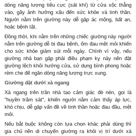
dòng năng lượng tiêu cực (sát khí) từ cửa xộc thẳng
vào, gây ảnh hưởng xấu đến sức khỏe và tinh thần.
Người nằm trên giường này dễ gặp ác mộng, bất an,
hoặc bệnh tật.
Đồng thời, khi nằm trên những chiếc giường này người
nằm trên giường dễ bị đau bệnh, ốm đau mệt mỏi khiến
cho sức khỏe giảm sút mỗi ngày. Chính vì vậy, nếu
giường nhà bạn gặp phải điều phạm kỵ này nên đặt
giường lệch khỏi hướng cửa, sử dụng bình phong hoặc
rèm che để ngăn dòng năng lượng trực xung.
Giường đặt dưới xà ngang
Xà ngang trên trần nhà tạo cảm giác đè nén, gọi là
"huyền trâm sát", khiến người nằm cảm thấy áp lực,
khó chịu, dễ gặp vấn đề về tinh thần hoặc đau đầu, mệt
mỏi.
Nếu bắt buộc không còn lựa chọn khác phải dùng thì
gia chủ nên di chuyển giường ra khỏi vị trí dưới xà