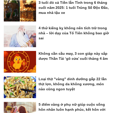
3 tuổi đỏ cả Tiền lẫn Tình trong 6 tháng
cuối năm 2025: 1 tuổi Trúng Số Độc Đắc,
mua nhà tậu xe
4 thứ kiêng kỵ không nên tích trữ trong
nhà – lời dạy của Tổ Tiên không bao giờ
sai
Không cần cầu may, 3 con giáp này sắp
được Thần Tài ‘gõ cửa’ cuối tháng 4 âm
Loại thịt "vàng" dinh dưỡng gấp 22 lần
thịt lợn, không da không xương, món
nào cũng ngon tuyệt
5 điểm vàng ở phụ nữ giúp cuộc sống
hôn nhân luôn hạnh phúc, kết hôn với