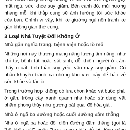
mất ngủ, sức khỏe suy giảm. Bên cạnh đó, mùi hương
nhang mỗi khi thắp cung sẽ ảnh hưởng tới sức khỏe
của bạn. Chính vì vậy, khi kê giường ngủ nên tránh kê
gần không gian thờ cúng.
3 Loại Nhà Tuyệt Đối Không Ở
Nhà gần nghĩa trang, bệnh viện hoặc lò mổ
Những nơi này thường mang năng lượng âm nặng, như
khí tử, bệnh tật hoặc sát sinh, dễ khiến người ở cảm
thấy u uất, tinh thần suy yếu, vận may suy giảm. Cổ
nhân khuyên tránh xa những khu vực này để bảo vệ
sức khỏe và tài lộc.
Trong trường hợp không có lựa chọn khác và buộc phải
ở gần, trồng cây xanh quanh nhà hoặc sử dụng vật
phẩm phong thủy như gương bát quái để hóa giải.
Nhà ở ngã ba đường hoặc cuối đường đâm thẳng
Nhà ở ngã ba hoặc đối diện đường đâm thẳng (gọi là
"hổ khẩu sát" hoặc "trực xung sát") dễ bị dòng năng