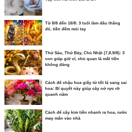
Từ 8/8 đến 16/8: 3 tuổi làm đâu thắng
đó, tiền đếm mỏi tay
Thứ Sáu, Thứ Bảy, Chủ Nhật (7,8,9/8): 3
con giáp giữ ví, chủ quan là mất tiền
không đáng
Cách để chậu hoa giấy từ tốt lá sang sai
hoa: Bí quyết này giúp cây nở rực rỡ
quanh năm
Cách để cây kim tiền nhanh ra hoa, rước
may mắn vào nhà