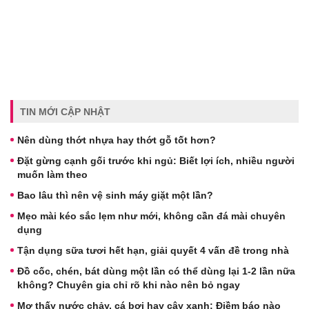
TIN MỚI CẬP NHẬT
Nên dùng thớt nhựa hay thớt gỗ tốt hơn?
Đặt gừng cạnh gối trước khi ngủ: Biết lợi ích, nhiều người
muốn làm theo
Bao lâu thì nên vệ sinh máy giặt một lần?
Mẹo mài kéo sắc lẹm như mới, không cần đá mài chuyên
dụng
Tận dụng sữa tươi hết hạn, giải quyết 4 vấn đề trong nhà
Đồ cốc, chén, bát dùng một lần có thể dùng lại 1-2 lần nữa
không? Chuyên gia chỉ rõ khi nào nên bỏ ngay
Mơ thấy nước chảy, cá bơi hay cây xanh: Điềm báo nào