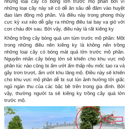
những loại cây có bóng lớn trước mộ phần bởi vì
những loại cây này sẽ có dễ ăn sâu dễ đâm vào huyệt
đạo làm động mộ phần. Và điều này trong phong thủy
cực kỳ xui xẻo dễ gây ra những điều tai bay vạ gió với
con cháu đời sau. Bởi vậy, điều này là rất kiêng kỵ
Không trồng cây bóng quá um tùm trước mộ phần: Một
trong những điều nên kiêng kỵ là không nên trồng
những loại cây có bóng mát quá lớn trước mộ phần.
Nguyên nhân cây bóng lớn sẽ khiến cho khu vực mộ
phần lúc nào cũng bị ẩm ướt ẩm thấp rêu mốc tạo ra và
gây trơn trượt, ẩm ướt khu lăng mộ. Điều này sẽ khiến
cho khu vực mộ phần dễ bị sụt lún ảnh hưởng tới giấc
ngủ ngàn thu của các bậc bề trên trong gia đình. Bởi
vậy, thường người ta sẽ kiêng kỵ trồng cây quá lớn
trước mộ.