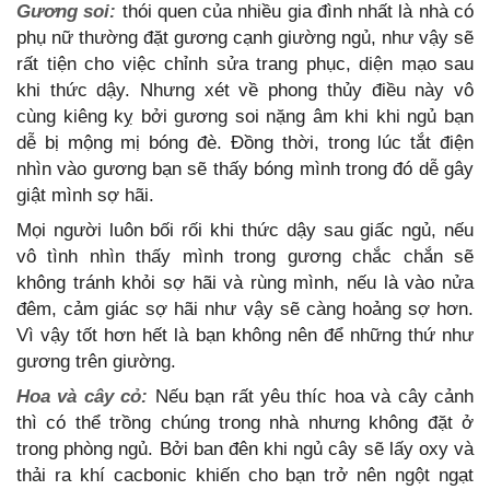
Gương soi:
thói quen của nhiều gia đình nhất là nhà có
phụ nữ thường đặt gương cạnh giường ngủ, như vậy sẽ
rất tiện cho việc chỉnh sửa trang phục, diện mạo sau
khi thức dậy. Nhưng xét về phong thủy điều này vô
cùng kiêng kỵ bởi gương soi nặng âm khi khi ngủ bạn
dễ bị mộng mị bóng đè. Đồng thời, trong lúc tắt điện
nhìn vào gương bạn sẽ thấy bóng mình trong đó dễ gây
giật mình sợ hãi.
Mọi người luôn bối rối khi thức dậy sau giấc ngủ, nếu
vô tình nhìn thấy mình trong gương chắc chắn sẽ
không tránh khỏi sợ hãi và rùng mình, nếu là vào nửa
đêm, cảm giác sợ hãi như vậy sẽ càng hoảng sợ hơn.
Vì vậy tốt hơn hết là bạn không nên để những thứ như
gương trên giường.
Hoa và cây cỏ:
Nếu bạn rất yêu thíc hoa và cây cảnh
thì có thể trồng chúng trong nhà nhưng không đặt ở
trong phòng ngủ. Bởi ban đên khi ngủ cây sẽ lấy oxy và
thải ra khí cacbonic khiến cho bạn trở nên ngột ngạt