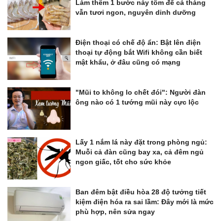
Làm thêm 1 bước này tôm để cả tháng
vẫn tươi ngon, nguyên dinh dưỡng
Điện thoại có chế độ ẩn: Bật lên điện
thoại tự động bắt Wifi không cần biết
mật khẩu, ở đâu cũng có mạng
"Mũi to không lo chết đói": Người đàn
ông nào có 1 tướng mũi này cực lộc
Lấy 1 nắm lá này đặt trong phòng ngủ:
Muỗi cả đàn cũng bay xa, cả đêm ngủ
ngon giấc, tốt cho sức khỏe
Ban đêm bật điều hòa 28 độ tưởng tiết
kiệm điện hóa ra sai lầm: Đây mới là mức
phù hợp, nên sửa ngay