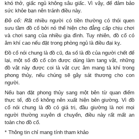
khó thở, giấc ngủ không sâu giấc. Vì vậy, để đảm bảo
sức khỏe bạn nên tránh điều này.
Đồ cổ: R
ất nhiều người có tiền thường có thói quen
sưu tầm đồ cổ bởi nó thể hiện cho đẳng cấp chịu chơi
và chơi sang của nhiều gia đình. Tuy nhiên, đồ cổ có
âm khí cao nếu đặt trong phòng ngủ là điều đại kỵ
.
Đồ cổ nói chung là đồ cũ, đa số là đồ của người chết để
lại, một số đồ cổ còn được dùng làm tang vật, những
đồ vật này được coi là vật cực âm mang tà khí trong
phong thủy, nếu chúng sẽ gây sát thương cho con
người.
Nếu bạn đặt phong thủy sang một bên từ quan điểm
thực tế, đồ cổ không nên xuất hiện bên giường. Vì đồ
cổ nói chung là đồ có giá trị, đầu giường là nơi mọi
người thường xuyên di chuyển, điều này rất mất an
toàn cho đồ cổ.
* Thông tin chỉ mang tính tham khảo