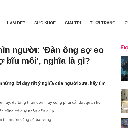
LÀM ĐẸP
SỨC KHỎE
GIẢI TRÍ
THỜI TRANG
C
Đọ
hìn người: 'Đàn ông sợ eo
 bĩu môi', nghĩa là gì?
những lời dạy rất ý nghĩa của người xưa, hãy tìm
cầu này, dù từng thân đến mấy cũng phải cắt đứt quan hệ
ộn cũng có quý nhân đến giúp
m thì muộn cũng sẽ bại vong