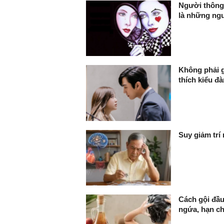
Người thông 
là những ng
Không phải g
thích kiểu đ
Suy giảm trí
Cách gội đầu
ngứa, hạn c