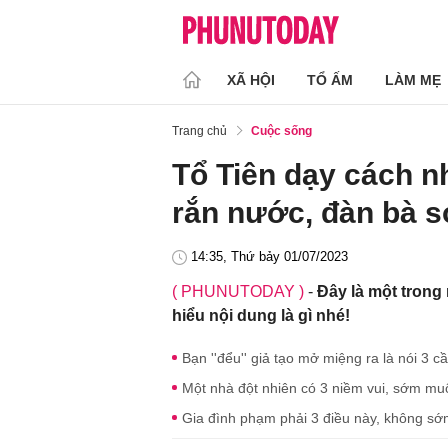
XÃ HỘI
TỔ ẤM
LÀM MẸ
Trang chủ
Cuộc sống
Tổ Tiên dạy cách n
rắn nước, đàn bà sợ
14:35, Thứ bảy 01/07/2023
( PHUNUTODAY )
-
Đây là một trong 
hiểu nội dung là gì nhé!
Bạn ''đểu'' giả tạo mở miệng ra là nói 3 
Một nhà đột nhiên có 3 niềm vui, sớm mu
Gia đình phạm phải 3 điều này, không sớ