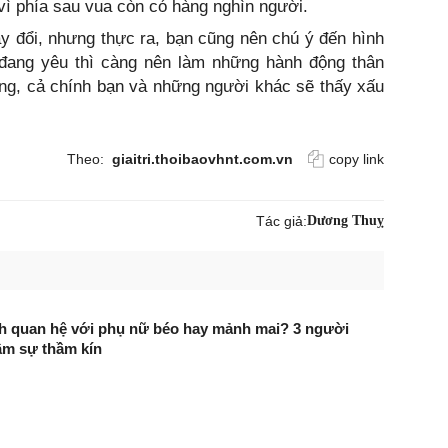
 vì phía sau vua còn có hàng nghìn người.
ay đổi, nhưng thực ra, bạn cũng nên chú ý đến hình
 đang yêu thì càng nên làm những hành động thân
ông, cả chính bạn và những người khác sẽ thấy xấu
Theo:
giaitri.thoibaovhnt.com.vn
copy link
Tác giả:
Dương Thuỵ
ch quan hệ với phụ nữ béo hay mảnh mai? 3 người
âm sự thầm kín