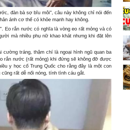
ước, đàn bà sợ bĩu môi", câu này không chỉ nói đến
hản ánh cơ thể có khỏe mạnh hay không.
”. Eo rắn nước có nghĩa là vòng eo rất mỏng và có
gười mà nhiều phụ nữ khao khát nhưng khi đặt lên
i cường tráng, thậm chí là ngoại hình ngũ quan ba
eo rắn nước (rất mỏng) khi đứng sẽ không đỡ được
nhiều y học cổ Trung Quốc cho rằng đây là một con
ũng rất dễ nổi nóng, tính tình cáu gắt.