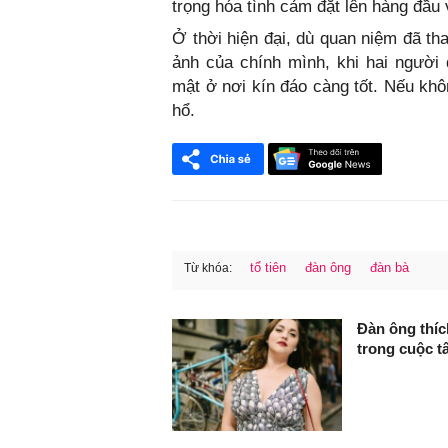
trọng hóa tình cảm đặt lên hàng đầu
Ở thời hiện đại, dù quan niệm đã th
ảnh của chính mình, khi hai người
mật ở nơi kín đáo càng tốt. Nếu kh
hổ.
tổ tiên
đàn ông
đàn bà
Từ khóa:
FaceBook
Đàn ông thí
trong cuộc t