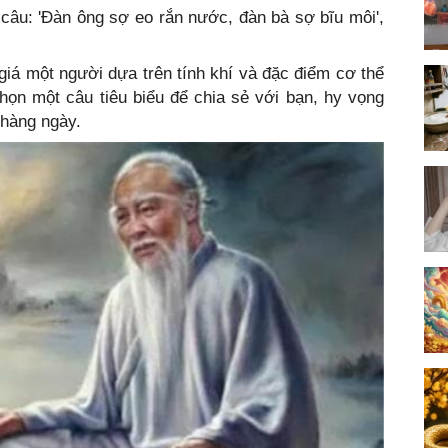
câu: 'Đàn ông sợ eo rắn nước, đàn bà sợ bĩu môi',
iá một người dựa trên tính khí và đặc điểm cơ thể
họn một câu tiêu biểu để chia sẻ với bạn, hy vọng
 hàng ngày.