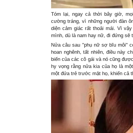
Tóm lại, ngay cả thời bây giờ, mọ
cường tráng, vì những người đàn ôn
diện cảm giác rất thoải mái. Vì v
mình, dù là nam hay nữ, đi đứng sẽ t
Nửa câu sau "phụ nữ sợ bĩu môi" c
hoan nghênh, tất nhiên, điều này c
biến của các cô gái và nó cũng được
hy vọng rằng nửa kia của họ là mộ
một đứa trẻ trước mặt họ, khiến cả t