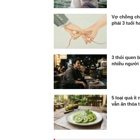
Vợ chồng ch
phải 3 tuổi h
3 thói quen b
nhiều người
5 loại quả í
vẫn ăn thỏa t