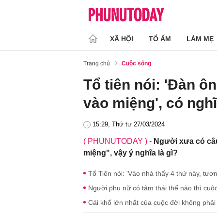
XÃ HỘI
TỔ ẤM
LÀM MẸ
Trang chủ
Cuộc sống
Tổ tiên nói: 'Đàn ôn
vào miệng', có nghĩ
15:29, Thứ tư 27/03/2024
( PHUNUTODAY )
-
Người xưa có câu
miệng", vậy ý nghĩa là gì?
Tổ Tiên nói: 'Vào nhà thấy 4 thứ này, tương
Người phụ nữ có tâm thái thế nào thì cuộ
Cái khổ lớn nhất của cuộc đời không phải