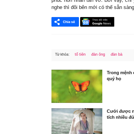
phúc hôn nhân tan vỡ. Bởi vậy, chỉ y
nghe thì đôi bên mới có thể sẵn sàng
tổ tiên
đàn ông
đàn bà
Từ khóa:
FaceBook
Trong mệnh c
quý họ
Cưới được ng
tích nhiều đ