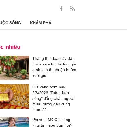
UỘC SỐNG
KHÁM PHÁ
c nhiều
Tháng 8: 4 loại cây đặt
trước cửa hút tài lộc, gia
đình làm ăn thuận buồm
xuôi gió
Giá vàng hôm nay
2/8/2026: Tuần "lướt
sóng" đắng chát, người
mua "đứng đâu cũng
thua lỗ"
Phương Mỹ Chi công
khai tìm hiểu bạn trai?