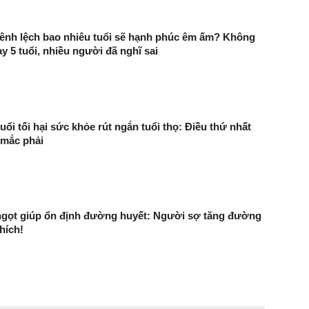
ênh lệch bao nhiêu tuổi sẽ hạnh phúc êm ấm? Không
ay 5 tuổi, nhiều người đã nghĩ sai
uổi tối hại sức khỏe rút ngắn tuổi thọ: Điều thứ nhất
 mắc phải
t ngọt giúp ổn định đường huyết: Người sợ tăng đường
hích!