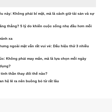
u này: Không phải bí mật, mà là cách giữ tài sản và sự
 căng thẳng? 5 lý do khiến cuộc sống nhẹ đầu hơn mỗi
ránh xa
ưng ngoài mặt vẫn rất vui vẻ: Dấu hiệu thứ 3 nhiều
úc: Không phải may mắn, mà là lựa chọn mỗi ngày
i dụng?
tinh thần thay đổi thế nào?
 hệ lẽ ra nên buông bỏ từ rất lâu