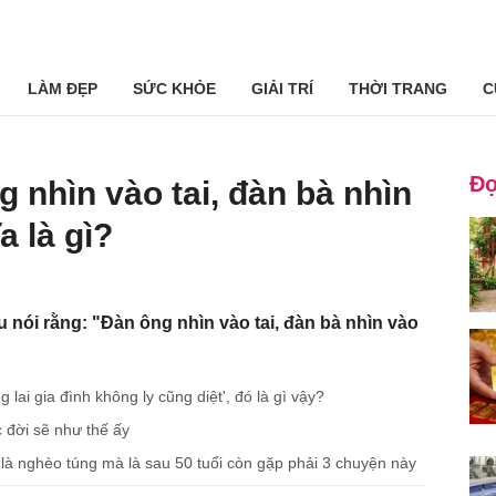
LÀM ĐẸP
SỨC KHỎE
GIẢI TRÍ
THỜI TRANG
C
Đọ
g nhìn vào tai, đàn bà nhìn
a là gì?
 nói rằng: "Đàn ông nhìn vào tai, đàn bà nhìn vào
 lai gia đình không ly cũng diệt', đó là gì vậy?
c đời sẽ như thế ấy
 là nghèo túng mà là sau 50 tuổi còn gặp phải 3 chuyện này