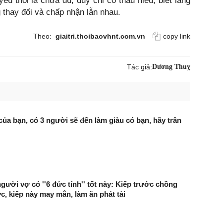
êu thôi là chưa đủ, duy chỉ có thấu hiểu, biết lắng
 thay đổi và chấp nhận lẫn nhau.
Theo:
giaitri.thoibaovhnt.com.vn
copy link
Tác giả:
Dương Thuỵ
ủa bạn, có 3 người sẽ đến làm giàu có bạn, hãy trân
ười vợ có ''6 đức tính'' tốt này: Kiếp trước chồng
ức, kiếp này may mắn, làm ăn phát tài