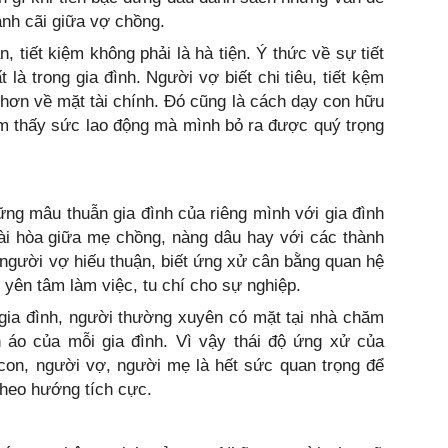
anh cãi giữa vợ chồng.
n, tiết kiệm không phải là hà tiện. Ý thức về sự tiết
là trong gia đình. Người vợ biết chi tiêu, tiết kệm
 hơn về mặt tài chính. Đó cũng là cách dạy con hữu
m thấy sức lao động mà mình bỏ ra được quý trọng
ững mâu thuẫn gia đình của riêng mình với gia đình
ài hòa giữa mẹ chồng, nàng dâu hay với các thành
t người vợ hiếu thuận, biết ứng xử cân bằng quan hệ
 yên tâm làm việc, tu chí cho sự nghiệp.
 gia đình, người thường xuyên có mặt tại nhà chăm
n áo của mỗi gia đình. Vì vậy thái độ ứng xử của
con, người vợ, người mẹ là hết sức quan trọng để
theo hướng tích cực.