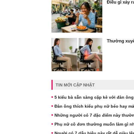
Điều gì xảy 
Thường xuyê
TIN MỚI CẬP NHẬT
5 kiểu bà sẵn sàng cặp kè với đàn ông
Đàn ông thích kiểu phụ nữ béo hay m
Những người có 7 đặc điểm này thườn
Phụ nữ cô đơn thường muốn làm gì nh
Người có 7 dấu hiệu này rất dễ giàu l