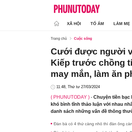
XÃ HỘI
TỔ ẤM
LÀM MẸ
Trang chủ
Cuộc sống
Cưới được người vợ 
Kiếp trước chồng t
may mắn, làm ăn ph
11:48, Thứ tư 27/03/2024
( PHUNUTODAY )
-
Chuyện tiền bạc 
khó bình tĩnh thảo luận với nhau nh
danh sách những vấn đề thông thườn
Đàn bà có 4 thứ càng nhỏ thì đàn ông cà