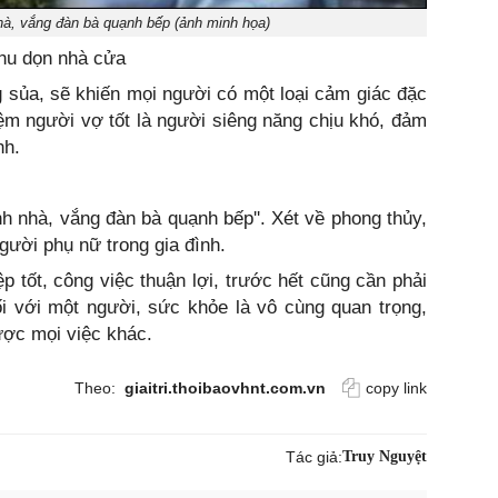
à, vắng đàn bà quạnh bếp (ảnh minh họa)
thu dọn nhà cửa
sủa, sẽ khiến mọi người có một loại cảm giác đặc
iệm người vợ tốt là người siêng năng chịu khó, đảm
nh.
h nhà, vắng đàn bà quạnh bếp''. Xét về phong thủy,
gười phụ nữ trong gia đình.
p tốt, công việc thuận lợi, trước hết cũng cần phải
i với một người, sức khỏe là vô cùng quan trọng,
ược mọi việc khác.
Theo:
giaitri.thoibaovhnt.com.vn
copy link
Tác giả:
Truy Nguyệt