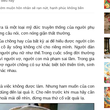
 điều này
y, sớm muộn hôn nhân sẽ rạn nứt, hạnh phúc không bền
 ra là một loại mỹ đức truyền thống của người phụ
ng câu nói, cơn nóng giận thất thường.
 của chồng hay của bất kỳ ai để hiểu được người còn
n cô ấy sống không chỉ cho riêng mình. Người đàn
gười phụ nữ như thế.Trong cuộc sống đời thường
vì người vợ, người con mà phạm sai lầm. Trong gia
vợ người chồng có sự khác biệt bởi thiên tính, sinh
hác nhau.
 là việc không được làm. Nhưng ham muốn của con
dùng đến lại quá ít. Cho nên trước khi mua hãy cân
oải mái dễ nhìn, đừng mua thứ cổ vật quái lạ.