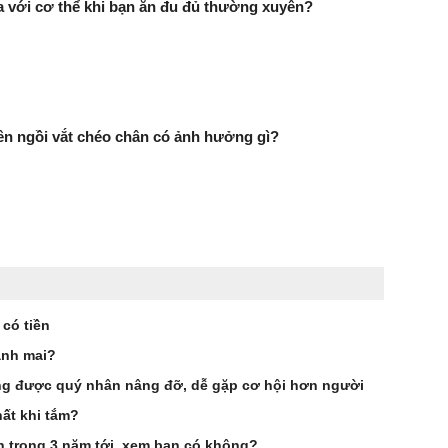
ra với cơ thể khi bạn ăn đu đủ thường xuyên?
n ngồi vắt chéo chân có ảnh hưởng gì?
 có tiền
ảnh mai?
g được quý nhân nâng đỡ, dễ gặp cơ hội hơn người
ất khi tắm?
ên trong 3 năm tới, xem bạn có không?