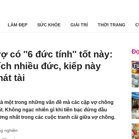
LÀM ĐẸP
SỨC KHỎE
GIẢI TRÍ
THỜI TRANG
C
Đọ
có ''6 đức tính'' tốt này:
ích nhiều đức, kiếp này
át tài
là một trong những vấn đề mà các cặp vợ chồng
ất. Không ngạc nhiên gì khi tiền bạc đứng đầu
g nhất trong các cuộc tranh cãi giữa vợ chồng.
ng nghiện