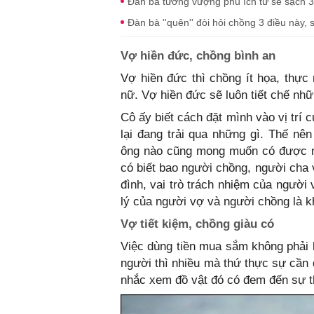
Đàn bà tướng vượng phu ích tử sẽ sạch 3
Đàn bà ''quên'' đòi hỏi chồng 3 điều nà
Vợ hiền đức, chồng bình an
Vợ hiền đức thì chồng ít họa, thực
nữ. Vợ hiền đức sẽ luôn tiết chế nhữ
Cô ấy biết cách đặt mình vào vị trí
lại đang trải qua những gì. Thế nê
ông nào cũng mong muốn có được n
có biết bao người chồng, người cha 
đình, vai trò trách nhiệm của người 
lý của người vợ và người chồng là k
Vợ tiết kiệm, chồng giàu có
Việc dùng tiền mua sắm không phải
người thì nhiều mà thứ thực sự cần 
nhắc xem đồ vật đó có đem đến sự th