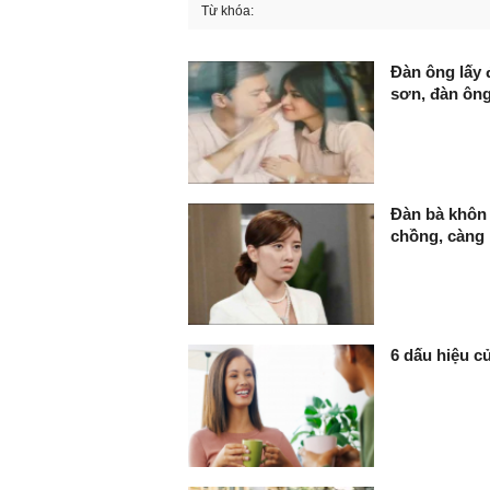
Từ khóa:
FaceBook
Đàn ông lấy
sơn, đàn ôn
Đàn bà khôn 
chồng, càng 
6 dấu hiệu c