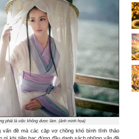
g phải là việc không được làm. (ảnh minh họa)
g vấn đề mà các cặp vợ chồng khó bình tĩnh thảo
n gì khi tiền bạc đứng đầu danh sách những vấn đề