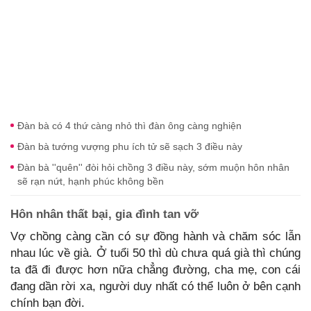
Đàn bà có 4 thứ càng nhỏ thì đàn ông càng nghiện
Đàn bà tướng vượng phu ích tử sẽ sạch 3 điều này
Đàn bà ''quên'' đòi hỏi chồng 3 điều này, sớm muộn hôn nhân
sẽ rạn nứt, hạnh phúc không bền
Hôn nhân thất bại, gia đình tan vỡ
Vợ chồng càng cần có sự đồng hành và chăm sóc lẫn
nhau lúc về già. Ở tuổi 50 thì dù chưa quá già thì chúng
ta đã đi được hơn nữa chẳng đường, cha mẹ, con cái
đang dần rời xa, người duy nhất có thể luôn ở bên cạnh
chính bạn đời.