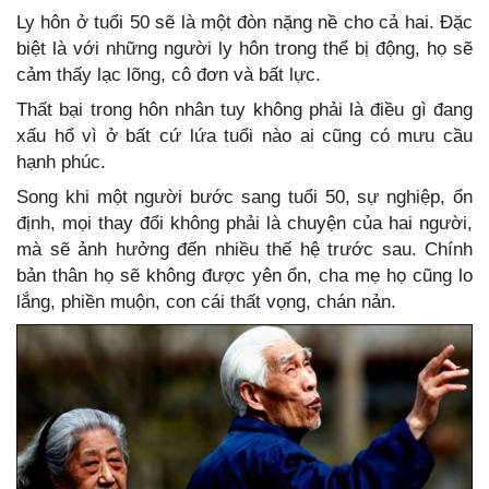
Ly hôn ở tuổi 50 sẽ là một đòn nặng nề cho cả hai. Đặc
biệt là với những người ly hôn trong thể bị động, họ sẽ
cảm thấy lạc lõng, cô đơn và bất lực.
Thất bại trong hôn nhân tuy không phải là điều gì đang
xấu hổ vì ở bất cứ lứa tuổi nào ai cũng có mưu cầu
hạnh phúc.
Song khi một người bước sang tuổi 50, sự nghiệp, ổn
định, mọi thay đổi không phải là chuyện của hai người,
mà sẽ ảnh hưởng đến nhiều thế hệ trước sau. Chính
bản thân họ sẽ không được yên ổn, cha mẹ họ cũng lo
lắng, phiền muộn, con cái thất vọng, chán nản.