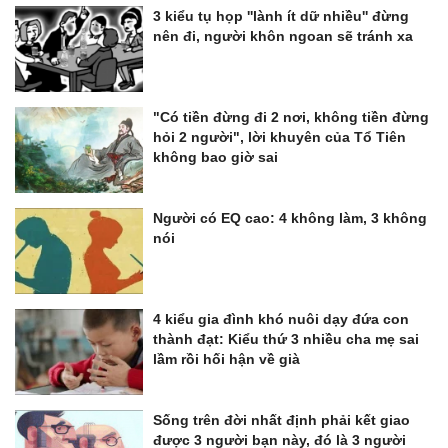
3 kiểu tụ họp ''lành ít dữ nhiều'' đừng
nên đi, người khôn ngoan sẽ tránh xa
"Có tiền đừng đi 2 nơi, không tiền đừng
hỏi 2 người", lời khuyên của Tổ Tiên
không bao giờ sai
Người có EQ cao: 4 không làm, 3 không
nói
4 kiểu gia đình khó nuôi dạy đứa con
thành đạt: Kiểu thứ 3 nhiều cha mẹ sai
lầm rồi hối hận về già
Sống trên đời nhất định phải kết giao
được 3 người bạn này, đó là 3 người