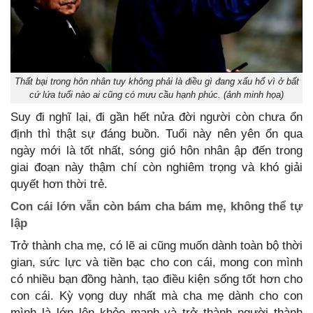
Thất bại trong hôn nhân tuy không phải là điều gì đang xấu hổ vì ở bất
cứ lứa tuổi nào ai cũng có mưu cầu hạnh phúc. (ảnh minh họa)
Suy đi nghĩ lại, đi gần hết nửa đời người còn chưa ổn
định thì thật sự đáng buồn. Tuổi này nên yên ổn qua
ngày mới là tốt nhất, sóng gió hôn nhân ập đến trong
giai đoạn này thậm chí còn nghiêm trọng và khó giải
quyết hơn thời trẻ.
Con cái lớn vẫn còn bám cha bám mẹ, không thể tự
lập
Trở thành cha mẹ, có lẽ ai cũng muốn dành toàn bộ thời
gian, sức lực và tiền bạc cho con cái, mong con mình
có nhiều bạn đồng hành, tạo điều kiện sống tốt hơn cho
con cái. Kỳ vọng duy nhất mà cha mẹ dành cho con
mình là lớn lên khỏe mạnh và trở thành người thành