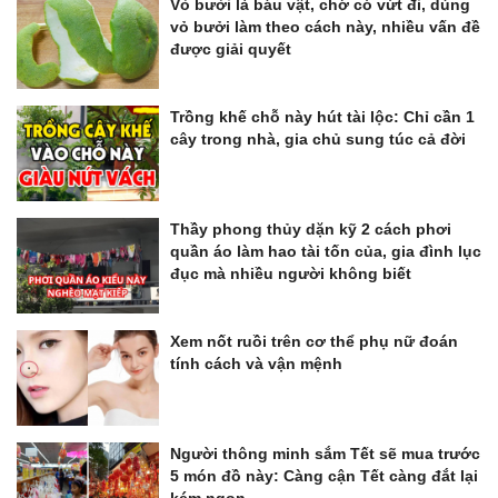
Vỏ bưởi là báu vật, chớ có vứt đi, dùng
vỏ bưởi làm theo cách này, nhiều vấn đề
được giải quyết
Trồng khế chỗ này hút tài lộc: Chỉ cần 1
cây trong nhà, gia chủ sung túc cả đời
Thầy phong thủy dặn kỹ 2 cách phơi
quần áo làm hao tài tốn của, gia đình lục
đục mà nhiều người không biết
Xem nốt ruồi trên cơ thể phụ nữ đoán
tính cách và vận mệnh
Người thông minh sắm Tết sẽ mua trước
5 món đồ này: Càng cận Tết càng đắt lại
kém ngon