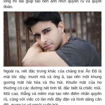
lông mi dài giúp tạo nên ánh nhìn quyến rũ và quyết
đoán.
Ngoài ra, nét đặc trưng khác của chàng trai Ấn Độ là
mái tóc dày, mượt mà và óng ả, tạo nên một khung
gương mặt hài hòa và thu hút. Khuôn mặt của họ
thường có các đường nét tinh tế, đặc biệt là chiếc mũi.
Mũi cao, thẳng và mềm mại tạo nên điểm nhấn quyến
rũ, cùng với việc có làn môi đầy đặn và hình dáng cân
đối, mang lại vẻ ngoài cuốn hút.