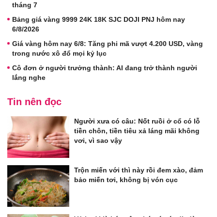
tháng 7
Bảng giá vàng 9999 24K 18K SJC DOJI PNJ hôm nay
6/8/2026
Giá vàng hôm nay 6/8: Tăng phi mã vượt 4.200 USD, vàng
trong nước xô đổ mọi kỷ lục
Cô đơn ở người trưởng thành: AI đang trở thành người
lắng nghe
Tin nên đọc
Người xưa có câu: Nốt ruồi ở cổ có lỗ
tiền chôn, tiền tiêu xả láng mãi không
vơi, vì sao vậy
Trộn miến với thì này rồi đem xào, đảm
bảo miến tơi, không bị vón cục