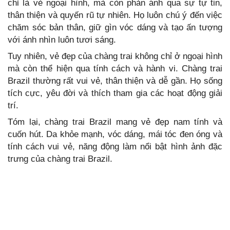
chỉ là vẻ ngoại hình, mà còn phản ánh qua sự tự tin,
thân thiện và quyến rũ tự nhiên. Họ luôn chú ý đến việc
chăm sóc bản thân, giữ gìn vóc dáng và tạo ấn tượng
với ánh nhìn luôn tươi sáng.
Tuy nhiên, vẻ đẹp của chàng trai không chỉ ở ngoại hình
mà còn thể hiện qua tính cách và hành vi. Chàng trai
Brazil thường rất vui vẻ, thân thiện và dễ gần. Họ sống
tích cực, yêu đời và thích tham gia các hoạt động giải
trí.
Tóm lại, chàng trai Brazil mang vẻ đẹp nam tính và
cuốn hút. Da khỏe mạnh, vóc dáng, mái tóc đen óng và
tính cách vui vẻ, năng động làm nổi bật hình ảnh đặc
trưng của chàng trai Brazil.