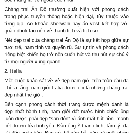
Chàng trai Ấn Độ thường xuất hiện với phong cách
trang phục truyền thống hoặc hiện đại, tùy thuộc vào
từng dịp. Áo khoác sherwani hay áo vest kết hợp với
quần dhoti tạo nên vẻ thanh lịch và lịch sự.
Nét đẹp trai của chàng trai Ấn Độ là sự kết hợp giữa sự
tươi trẻ, nam tính và quyến rũ. Sự tự tin và phong cách
riêng biệt khiến họ trở nên cuốn hút và thu hút sự chú ý
từ mọi người xung quanh.
2. Italia
Một cuộc khảo sát về vẻ đẹp nam giới trên toàn cầu đã
chỉ ra rằng, nam giới Italia được coi là những chàng trai
đẹp nhất thế giới.
Bên cạnh phong cách thời trang được mệnh danh là
đẹp nhất hành tinh, nam giới đất nước hình chiếc ủng
luôn được phái đẹp “săn đón” vì ánh mắt hút hồn, mãnh
liệt đượm lửa tình yêu. Đàn ông Ý thanh lịch, tâm lý, đa
tài đến hoàn hảo. Bạn có thể vừa bắt gặp gã ngồi nhởn