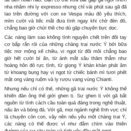
nha nhâm nhi ly expresso nhưng chỉ vài phút sau gã đã
lao trên đường với con xe Vespa màu đỏ yêu thích,
mỉm cười và liếc mắt đưa tình ngay khi chờ đèn đỏ,
chẳng bao giờ chửi thề cho dù gặp chuyện bực dọc.
Các nàng làm sao không tình nguyện chết trên đôi tay
cơ bắp rắn rỏi của những chàng trai nước Ý bởi bữa
tiệc mơ mộng xế chiều, vị ngọt từ đôi môi chẳng bao
giờ hết cười bí ẩn, từ ánh mắt sâu thăm thẳm như
hoàng hôn đỏ rực tình, từ giọng Ý khàn khàn phát âm
từ khoang bụng hay vị ngọt từ chiếc bánh mì tươi phết
mật ong vàng ruộm và ly rượu vang vùng Chianti.
Nhưng nếu chỉ có thế, những gã trai nước Ý không thể
khiến đàn ông thế giới ghen tị. Sự ghen tị với gã bắt
nguồn từ tính cách cầu toàn quá đáng trong nghệ thuật,
nấu ăn và bóng đá. Với gã, mọi ngành nghề lĩnh vực chỉ
là chuyện cỏn con, vậy nên nếu yêu một chàng trai Ý,
các nàng có thể được ví như đắm chìm vào thiên
đường của sự chu toàn và tình yêu đầy mật ngọt.