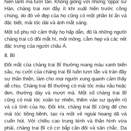
hiền lành mà tươi tắn. Không giống với những 'oppa' sứ
Hàn, chàng trai nơi đây ít khi xuất hiện trước công
chúng, do đó vẻ đẹp của họ cũng có một phần bí ẩn và
đặc biệt, mái tóc dài và ánh mắt sáng.
Một số phụ nữ cảm thấy họ hấp dẫn, đó là những người
chàng trai có đôi mắt hí, môi mỏng, cằm hẹp và các nét
đặc trưng của người châu Á.
8. Bỉ
Đôi mắt của chàng trai Bỉ thường mang màu xanh biển
sâu, nụ cười của chàng trai Bỉ luôn tươi tắn và tràn đầy
sự thân thiện, làm cho mọi người xung quanh cảm thấy
dễ chịu. Chàng trai Bỉ thường có mái tóc màu nâu hoặc
đen, thường dày và mượt mà. Một số chàng trai Bỉ
cũng có mái tóc xoăn tự nhiên, thêm vào sự quyến rũ
và cá tính của họ. Đôi khi, chàng trai Bỉ cũng để cho
mái tóc bồng bềnh, tạo ra một vẻ ngoài hoang dã và
cuốn hút. Với chiều cao trung bình và thân hình vừa
phải, chàng trai Bỉ có cơ bắp cân đối và săn chắc. Da