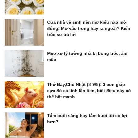
Cửa nhà vệ sinh nên mở kiểu nào mới
đúng: Mở vào trong hay ra ngoài? Kiến
trúc sư trả lời
Mẹo xử lý tường nhà bị bong tróc, ẩm
mốc
Thứ Bảy,Chủ Nhật (8-9/8): 3 con giáp
cực đỏ cả tình lẫn tiền, biết điều này có
thể bật mạnh
Tắm buổi sáng hay tắm buổi tối có lợi
hơn?