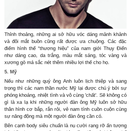
Thỉnh thoảng, những ai sở hữu vóc dáng mảnh khảnh
và đôi mắt buồn cũng rất được ưa chuộng. Các đặc
điểm hình thể “thương hiệu” của nam giới Thụy Điển
như dáng cao, da trắng, màu mắt sáng, tóc vàng và
xương gò má sắc nét thêm nhiều lợi thế cho họ.
5. Mỹ
Nếu như những quý ông Anh luôn lịch thiệp và sang
trọng thì các nam thần nước Mỹ lại được chú ý bởi sự
phóng khoáng, nhiệt tình và vô cùng 'chất'. Sẽ không có
gì là xa lạ khi những người đàn ông Mỹ luôn sở hữu
thân hình cơ bắp, rắn rỏi, vẻ nam tính cuồn cuộn cùng
sự năng động mà một người đàn ông cần có.
Bên cạnh body siêu chuẩn là nụ cười rạng rỡ ấn tượng