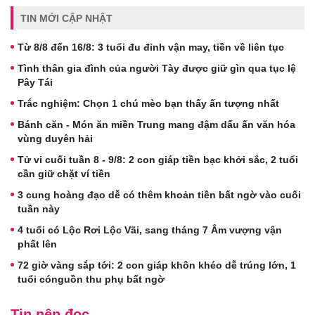
TIN MỚI CẬP NHẬT
Từ 8/8 đến 16/8: 3 tuổi đu đỉnh vận may, tiền về liên tục
Tình thân gia đình của người Tày được giữ gìn qua tục lệ
Pây Tái
Trắc nghiệm: Chọn 1 chú mèo bạn thấy ấn tượng nhất
Bánh căn - Món ăn miền Trung mang đậm dấu ấn văn hóa
vùng duyên hải
Tử vi cuối tuần 8 - 9/8: 2 con giáp tiền bạc khởi sắc, 2 tuổi
cần giữ chặt ví tiền
3 cung hoàng đạo dễ có thêm khoản tiền bất ngờ vào cuối
tuần này
4 tuổi có Lộc Rơi Lộc Vãi, sang tháng 7 Âm vượng vận
phất lên
72 giờ vàng sắp tới: 2 con giáp khôn khéo dễ trúng lớn, 1
tuổi cónguồn thu phụ bất ngờ
Tin nên đọc