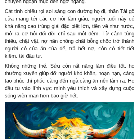
chuyển ngoạn mục dến ngỡ ngàng.
Cát tinh chiếu rọi soi sáng con đường họ đi, thần Tài gõ
cửa mang tới các cơ hội làm giàu, người tuổi này có
khả năng cao trúng giải đặc biệt lớn, tiền về như nước,
mở ra cơ hội đổi đời chỉ sau một đêm. Từ cảnh túng
thiếu, chật vật, nợ nần chồng chất bỗng chốc trở thành
người có của ăn của để, trả hết nợ, còn có tiết tiết
kiệm, tái đầu tư.
Không những thế, Sửu còn rất năng làm điều tốt, họ
thường xuyên giúp đỡ người khó khăn, hoạn nạn, càng
tạo phúc thì phúc càng đến ngà càng ăn nên làm ra. Họ
đầu tư vào lĩnh vực mình yêu thích và xây dựng cuộc
sống viên mãn hơn bao giờ hết.