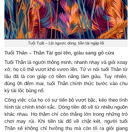
Tuổi Tuất – Lội ngược dòng, tiền tài ngập lối
Tuổi Thân – Thần Tài gọi tên, giàu sang gõ cửa
Tuổi Thân là người thông minh, nhanh nhạy và giỏi xoay
xở, họ có thể vượt khó vươn lên. Tử vi nói tuổi Thân từ
lâu đã là con giáp có tiềm năng làm giàu. Tuy nhiên,
đúng 0h đêm mai, tuổi Thân chính thức bước vào chu
kỳ tài lộc bùng nổ.
Công việc của họ có sự tiến bộ vượt bậc, kéo theo tình
hình tài chính khởi sắc. Dòng tiền đổ về từ nhiều nguồn
khác nhau. Họ thậm chí còn thắng lớn trong những trò
chơi may rủi. Khi tiền tài đổ về chật két, người tuổi
Thân sẽ không chỉ hưởng thụ mà còn tỏ ra giỏi giang