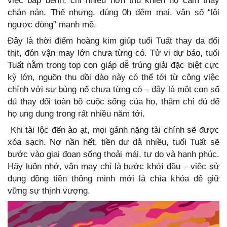
việc bấp bênh, chi nhiều hơn thu khiến họ cảm thấy
chán nản. Thế nhưng, đúng 0h đêm mai, vận số “lội
ngược dòng” mạnh mẽ.
Đây là thời điểm hoàng kim giúp tuổi Tuất thay da đổi
thịt, đón vận may lớn chưa từng có. Tử vi dự báo, tuổi
Tuất nằm trong top con giáp dễ trúng giải đặc biệt cực
kỳ lớn, nguồn thu dồi dào này có thể tới từ công việc
chính với sự bùng nổ chưa từng có – đây là một con số
đủ thay đổi toàn bộ cuộc sống của họ, thậm chí đủ để
họ ung dung trong rất nhiều năm tới.
Khi tài lộc đến ào ạt, mọi gánh nặng tài chính sẽ được
xóa sạch. Nợ nần hết, tiền dư dả nhiều, tuổi Tuất sẽ
bước vào giai đoạn sống thoải mái, tự do và hạnh phúc.
Hãy luôn nhớ, vận may chỉ là bước khởi đầu – việc sử
dụng đồng tiền thông minh mới là chìa khóa để giữ
vững sự thịnh vượng.