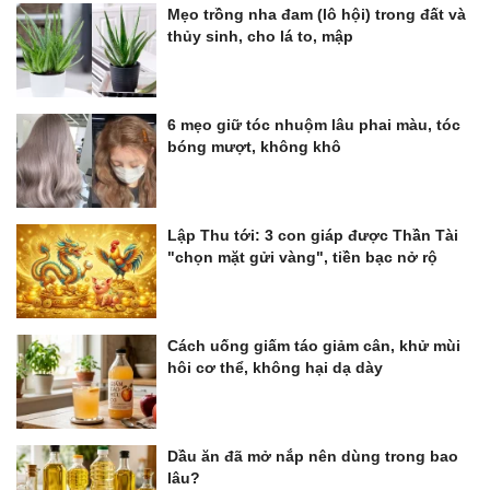
Mẹo trồng nha đam (lô hội) trong đất và
thủy sinh, cho lá to, mập
6 mẹo giữ tóc nhuộm lâu phai màu, tóc
bóng mượt, không khô
Lập Thu tới: 3 con giáp được Thần Tài
"chọn mặt gửi vàng", tiền bạc nở rộ
Cách uống giấm táo giảm cân, khử mùi
hôi cơ thể, không hại dạ dày
Dầu ăn đã mở nắp nên dùng trong bao
lâu?