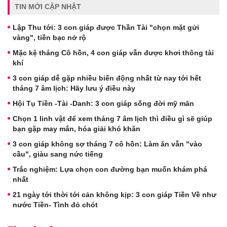
TIN MỚI CẬP NHẬT
Lập Thu tới: 3 con giáp được Thần Tài "chọn mặt gửi
vàng", tiền bạc nở rộ
Mặc kệ tháng Cô hồn, 4 con giáp vẫn được khơi thông tài
khí
3 con giáp dễ gặp nhiều biến động nhất từ nay tới hết
tháng 7 âm lịch: Hãy lưu ý điều này
Hội Tụ Tiền -Tài -Danh: 3 con giáp sống đời mỹ mãn
Chọn 1 linh vật để xem tháng 7 âm lịch thì điều gì sẽ giúp
bạn gặp may mắn, hóa giải khó khăn
3 con giáp không sợ tháng 7 cô hồn: Làm ăn vẫn "vào
cầu", giàu sang nức tiếng
Trắc nghiệm: Lựa chọn con đường bạn muốn khám phá
nhất
21 ngày tới thời tới cản không kịp: 3 con giáp Tiền Về như
nước Tiền- Tình đỏ chót