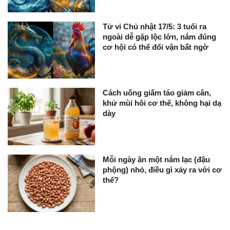
Tử vi Chủ nhật 17/5: 3 tuổi ra
ngoài dễ gặp lộc lớn, nắm đúng
cơ hội có thể đổi vận bất ngờ
Cách uống giấm táo giảm cân,
khử mùi hôi cơ thể, không hại dạ
dày
Mỗi ngày ăn một nắm lạc (đậu
phộng) nhỏ, điều gì xảy ra với cơ
thể?