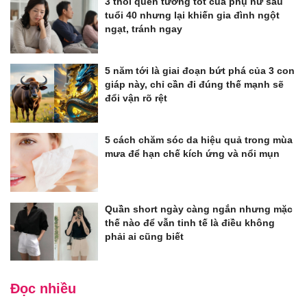
3 thói quen tưởng tốt của phụ nữ sau
tuổi 40 nhưng lại khiến gia đình ngột
ngạt, tránh ngay
5 năm tới là giai đoạn bứt phá của 3 con
giáp này, chỉ cần đi đúng thế mạnh sẽ
đổi vận rõ rệt
5 cách chăm sóc da hiệu quả trong mùa
mưa để hạn chế kích ứng và nổi mụn
Quần short ngày càng ngắn nhưng mặc
thế nào để vẫn tinh tế là điều không
phải ai cũng biết
Đọc nhiều