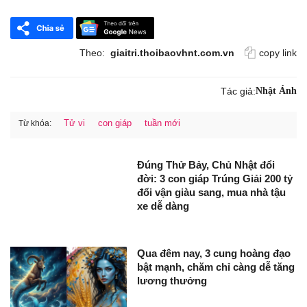
Theo:
giaitri.thoibaovhnt.com.vn
copy link
Tác giả:
Nhật Ánh
Tử vi
con giáp
tuần mới
Từ khóa:
Đúng Thử Bảy, Chủ Nhật đổi
đời: 3 con giáp Trúng Giải 200 tỷ
đổi vận giàu sang, mua nhà tậu
xe dễ dàng
Qua đêm nay, 3 cung hoàng đạo
bật mạnh, chăm chỉ càng dễ tăng
lương thưởng