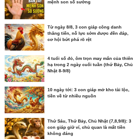
mệnh son số sướng
Từ ngày 8/8, 3 con giáp công danh
thăng tiến, nỗ lực sớm được đền đáp,
cơ hội bứt phá rõ rệt
4 tuổi số đỏ, ôm trọn may mắn của thiên
hạ trong 2 ngày cuối tuần (thứ Bảy, Chủ
Nhật 8-9/8)
10 ngày tới: 3 con giáp mở kho tài lộc,
tiền về từ nhiều nguồn
Thứ Sáu, Thứ Bảy, Chủ Nhật (7,8,9/8): 3
con giáp giữ ví, chủ quan là mất tiền
không đáng