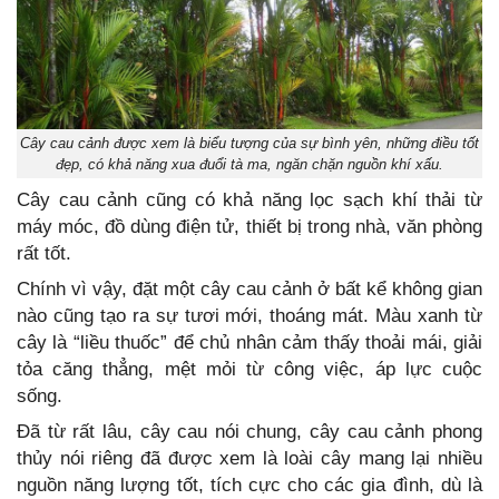
Cây cau cảnh được xem là biểu tượng của sự bình yên, những điều tốt
đẹp, có khả năng xua đuổi tà ma, ngăn chặn nguồn khí xấu.
Cây cau cảnh cũng có khả năng lọc sạch khí thải từ
máy móc, đồ dùng điện tử, thiết bị trong nhà, văn phòng
rất tốt.
Chính vì vậy, đặt một cây cau cảnh ở bất kể không gian
nào cũng tạo ra sự tươi mới, thoáng mát. Màu xanh từ
cây là “liều thuốc” để chủ nhân cảm thấy thoải mái, giải
tỏa căng thẳng, mệt mỏi từ công việc, áp lực cuộc
sống.
Đã từ rất lâu, cây cau nói chung, cây cau cảnh phong
thủy nói riêng đã được xem là loài cây mang lại nhiều
nguồn năng lượng tốt, tích cực cho các gia đình, dù là