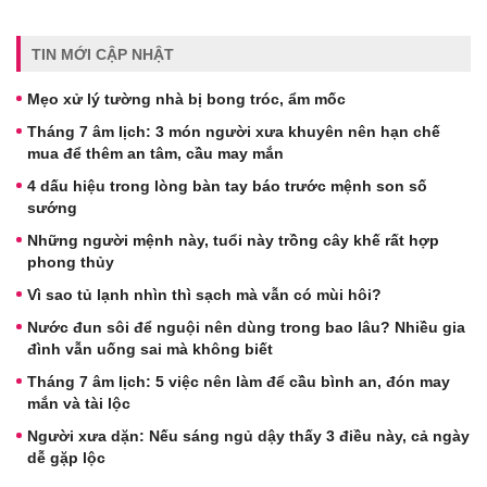
TIN MỚI CẬP NHẬT
Mẹo xử lý tường nhà bị bong tróc, ẩm mốc
Tháng 7 âm lịch: 3 món người xưa khuyên nên hạn chế
mua để thêm an tâm, cầu may mắn
4 dấu hiệu trong lòng bàn tay báo trước mệnh son số
sướng
Những người mệnh này, tuổi này trồng cây khế rất hợp
phong thủy
Vì sao tủ lạnh nhìn thì sạch mà vẫn có mùi hôi?
Nước đun sôi để nguội nên dùng trong bao lâu? Nhiều gia
đình vẫn uống sai mà không biết
Tháng 7 âm lịch: 5 việc nên làm để cầu bình an, đón may
mắn và tài lộc
Người xưa dặn: Nếu sáng ngủ dậy thấy 3 điều này, cả ngày
dễ gặp lộc