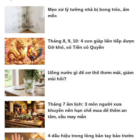
Mẹo xử lý tường nhà bị bong tróc, ẩm
mốc
Tháng 8, 9, 10: 4 con giáp liên tiếp được
Gỡ khó, có Tiền có Quyền
Uống nước gì để cơ thể thơm mát, giảm
mùi hôi?
Tháng 7 âm lịch: 3 món người xưa
khuyên nên hạn chế mua để thêm an
tâm, cầu may mắn
4 dấu hiệu trong lòng bàn tay báo trước