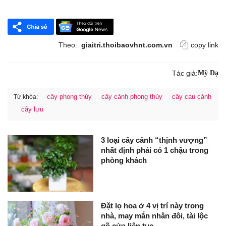
Theo:
giaitri.thoibaovhnt.com.vn
copy link
Tác giả:
Mỹ Dạ
cây phong thủy
cây cảnh phong thủy
cây cau cảnh
Từ khóa:
cây lựu
3 loại cây cảnh “thịnh vượng”
nhất định phải có 1 chậu trong
phòng khách
Đặt lọ hoa ở 4 vị trí này trong
nhà, may mắn nhân đôi, tài lộc
gõ cửa liên tục