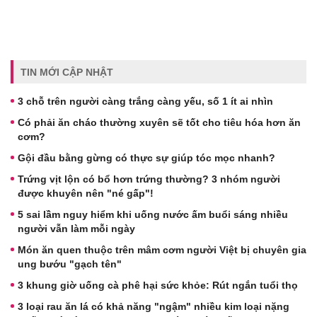
TIN MỚI CẬP NHẬT
3 chỗ trên người càng trắng càng yếu, số 1 ít ai nhìn
Có phải ăn cháo thường xuyên sẽ tốt cho tiêu hóa hơn ăn
cơm?
Gội đầu bằng gừng có thực sự giúp tóc mọc nhanh?
Trứng vịt lộn có bổ hơn trứng thường? 3 nhóm người
được khuyên nên "né gấp"!
5 sai lầm nguy hiểm khi uống nước ấm buổi sáng nhiều
người vẫn làm mỗi ngày
Món ăn quen thuộc trên mâm cơm người Việt bị chuyên gia
ung bướu "gạch tên"
3 khung giờ uống cà phê hại sức khỏe: Rút ngắn tuổi thọ
3 loại rau ăn lá có khả năng "ngậm" nhiều kim loại nặng