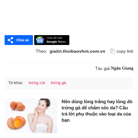
Theo:
giaitri.thoibaovhnt.com.vn
copy link
Tác giả:
Ngân Giang
trứng cút
trứng gà
Từ khóa:
Nên dùng lòng trắng hay lòng đỏ
trứng gà để chăm sóc da? Câu
trả lời phụ thuộc vào loại da của
bạn