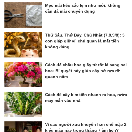
Mẹo mài kéo sắc lẹm như mới, không
cần đá mài chuyên dụng
Thứ Sáu, Thứ Bảy, Chủ Nhật (7,8,9/8): 3
con giáp giữ ví, chủ quan là mất tiền
không đáng
Cách để chậu hoa giấy từ tốt lá sang sai
hoa: Bí quyết này giúp cây nở rực rỡ
quanh năm
Cách để cây kim tiền nhanh ra hoa, rước
may mắn vào nhà
Vì sao người xưa khuyên hạn chế mặc 2
kiểu màu này trong tháng 7 âm lịch?