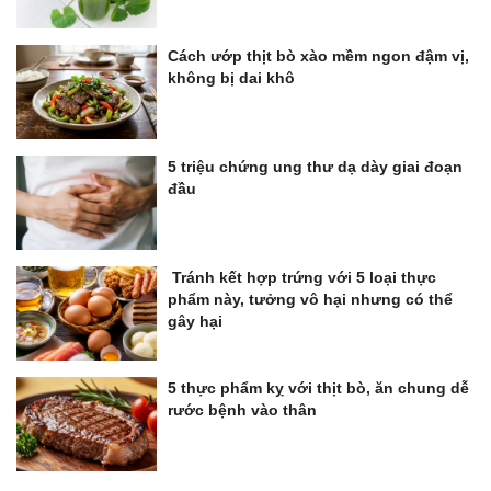
Cách ướp thịt bò xào mềm ngon đậm vị,
không bị dai khô
5 triệu chứng ung thư dạ dày giai đoạn
đầu
Tránh kết hợp trứng với 5 loại thực
phẩm này, tưởng vô hại nhưng có thể
gây hại
5 thực phẩm kỵ với thịt bò, ăn chung dễ
rước bệnh vào thân