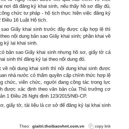
ại nơi đã đăng ký khai sinh, nếu thấy hồ sơ đầy đủ,
 công chức tư pháp - hộ tịch thực hiện việc đăng ký
2 Điều 16 Luật Hộ tịch.
sao Giấy khai sinh trước đây được cấp hợp lệ thì
 theo nội dung bản sao Giấy khai sinh; phần khai về
 ký lại khai sinh.
ó bản sao Giấy khai sinh nhưng hồ sơ, giấy tờ cá
i sinh thì đăng ký lại theo nội dung đó.
 về nội dung khai sinh thì nội dung khai sinh được
quan nhà nước có thẩm quyền cấp chính thức hợp lệ
ng chức, viên chức, người đang công tác trong lực
inh được xác định theo văn bản của Thủ trưởng cơ
oản 1 Điều 26 Nghị định 123/2015/NĐ-CP.
, giấy tờ, tài liệu là cơ sở để đăng ký lại khai sinh
Theo:
giaitri.thoibaovhnt.com.vn
copy link