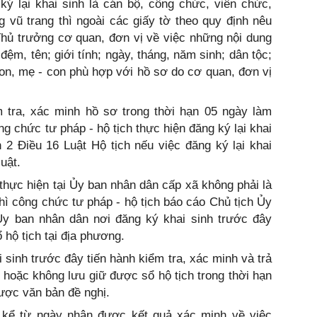
ý lại khai sinh là cán bộ, công chức, viên chức,
 vũ trang thì ngoài các giấy tờ theo quy định nêu
Thủ trưởng cơ quan, đơn vị về việc những nội dung
ệm, tên; giới tính; ngày, tháng, năm sinh; dân tộc;
con, mẹ - con phù hợp với hồ sơ do cơ quan, đơn vị
m tra, xác minh hồ sơ trong thời hạn 05 ngày làm
ng chức tư pháp - hộ tịch thực hiện đăng ký lại khai
n 2 Điều 16 Luật Hộ tịch nếu việc đăng ký lại khai
uật.
 thực hiện tại Ủy ban nhân dân cấp xã không phải là
thì công chức tư pháp - hộ tịch báo cáo Chủ tịch Ủy
y ban nhân dân nơi đăng ký khai sinh trước đây
 hộ tịch tại địa phương.
 sinh trước đây tiến hành kiểm tra, xác minh và trả
ữ hoặc không lưu giữ được sổ hộ tịch trong thời hạn
ược văn bản đề nghị.
, kể từ ngày nhận được kết quả xác minh về việc