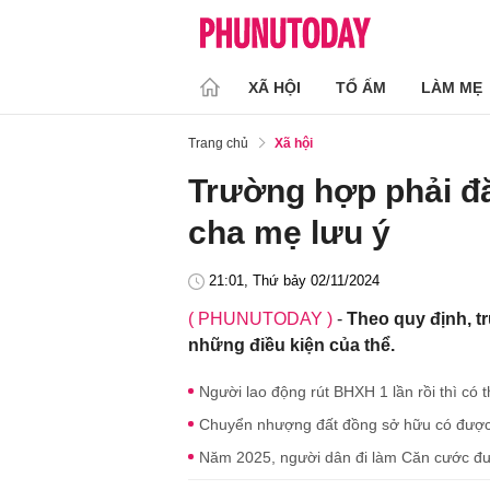
XÃ HỘI
TỔ ẤM
LÀM MẸ
Trang chủ
Xã hội
Trường hợp phải đăn
cha mẹ lưu ý
21:01, Thứ bảy 02/11/2024
( PHUNUTODAY )
-
Theo quy định, t
những điều kiện của thể.
Người lao động rút BHXH 1 lần rồi thì có 
Chuyển nhượng đất đồng sở hữu có được 
Năm 2025, người dân đi làm Căn cước được h