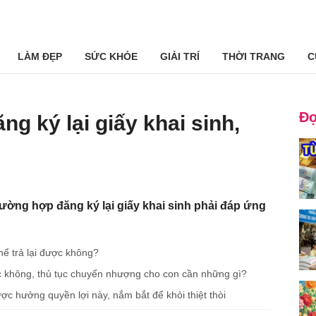
LÀM ĐẸP
SỨC KHỎE
GIẢI TRÍ
THỜI TRANG
C
Đọ
g ký lại giấy khai sinh,
rường hợp đăng ký lại giấy khai sinh phải đáp ứng
thể trả lại được không?
không, thủ tục chuyển nhượng cho con cần những gì?
ưởng quyền lợi này, nắm bắt để khỏi thiệt thòi