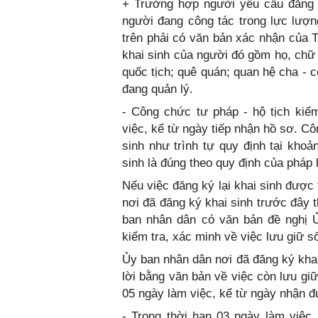
+ Trường hợp người yêu cầu đăng k
người đang công tác trong lực lượng
trên phải có văn bản xác nhận của 
khai sinh của người đó gồm họ, chữ đ
quốc tịch; quê quán; quan hệ cha - 
đang quản lý.
- Công chức tư pháp - hộ tịch kiể
việc, kể từ ngày tiếp nhận hồ sơ. Cô
sinh như trình tự quy định tại khoả
sinh là đúng theo quy định của pháp l
Nếu việc đăng ký lại khai sinh được
nơi đã đăng ký khai sinh trước đây 
ban nhân dân có văn bản đề nghị Ủ
kiểm tra, xác minh về việc lưu giữ sổ
Ủy ban nhân dân nơi đã đăng ký khai
lời bằng văn bản về việc còn lưu gi
05 ngày làm việc, kể từ ngày nhận đ
- Trong thời hạn 03 ngày làm việc