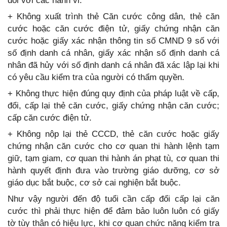
đối với các hành vi:
+ Không xuất trình thẻ Căn cước công dân, thẻ căn
cước hoặc căn cước điện tử, giấy chứng nhận căn
cước hoặc giấy xác nhận thông tin số CMND 9 số với
số định danh cá nhân, giấy xác nhận số định danh cá
nhân đã hủy với số định danh cá nhân đã xác lập lại khi
có yêu cầu kiểm tra của người có thẩm quyền.
+ Không thực hiện đúng quy định của pháp luật về cấp,
đổi, cấp lại thẻ căn cước, giấy chứng nhận căn cước;
cấp căn cước điện tử.
+ Không nộp lại thẻ CCCD, thẻ căn cước hoặc giấy
chứng nhận căn cước cho cơ quan thi hành lệnh tạm
giữ, tạm giam, cơ quan thi hành án phạt tù, cơ quan thi
hành quyết định đưa vào trường giáo dưỡng, cơ sở
giáo dục bắt buộc, cơ sở cai nghiện bắt buộc.
Như vậy người đến độ tuổi cần cấp đổi cấp lại căn
cước thì phải thực hiện để đảm bảo luôn luôn có giấy
tờ tùy thân có hiệu lực, khi cơ quan chức năng kiểm tra