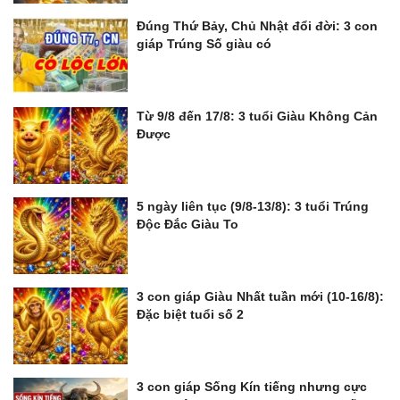
Đúng Thứ Bảy, Chủ Nhật đổi đời: 3 con
giáp Trúng Số giàu có
Từ 9/8 đến 17/8: 3 tuổi Giàu Không Cản
Được
5 ngày liên tục (9/8-13/8): 3 tuổi Trúng
Độc Đắc Giàu To
3 con giáp Giàu Nhất tuần mới (10-16/8):
Đặc biệt tuổi số 2
3 con giáp Sống Kín tiếng nhưng cực