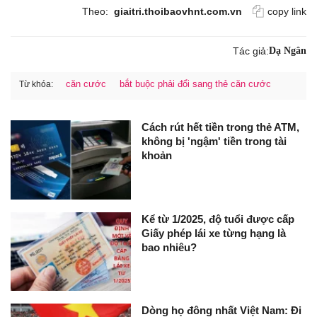
Theo:
giaitri.thoibaovhnt.com.vn
copy link
Tác giả:
Dạ Ngân
căn cước
bắt buộc phải đổi sang thẻ căn cước
Từ khóa:
Cách rút hết tiền trong thẻ ATM,
không bị 'ngậm' tiền trong tài
khoản
Kể từ 1/2025, độ tuổi được cấp
Giấy phép lái xe từng hạng là
bao nhiêu?
Dòng họ đông nhất Việt Nam: Đi