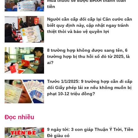
mua thuốc sẽ được BHXH thanh toán
tiền
Người cần cấp đổi cấp lại Căn cước cần
biết quy định này, cập nhật ngay tránh
thiệt thòi và bảo vệ quyền lợi
8 trường hợp không được sang tên, 6
trường hợp bị thu hồi sổ đỏ từ 2025, là
ai?
Trước 1/1/2025: 9 trường hợp cần đi cấp
đổi Giấy phép lái xe nếu không muốn bị
phạt 10-12 triệu đồng?
Đọc nhiều
9 ngày tới: 3 con giáp Thuận Ý Trời, Tiền
Đè giàu có