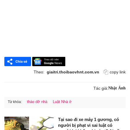
Theo:
giaitri.thoibaovhnt.com.vn
copy link
Tác giả:
Nhật Ánh
tháo dỡ nhà
Luật Nhà ở
Từ khóa:
Tại sao đi xe máy 1 gương, có
người bị phạt vi sai luật có