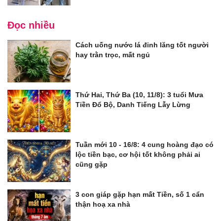
Đọc nhiều
Cách uống nước lá đinh lăng tốt người
hay trằn trọc, mất ngủ
Thứ Hai, Thứ Ba (10, 11/8): 3 tuổi Mưa
Tiền Đổ Bộ, Danh Tiếng Lẫy Lừng
Tuần mới 10 - 16/8: 4 cung hoàng đạo có
lộc tiền bạc, cơ hội tốt không phải ai
cũng gặp
3 con giáp gặp hạn mất Tiền, số 1 cẩn
thận hoạ xa nhà