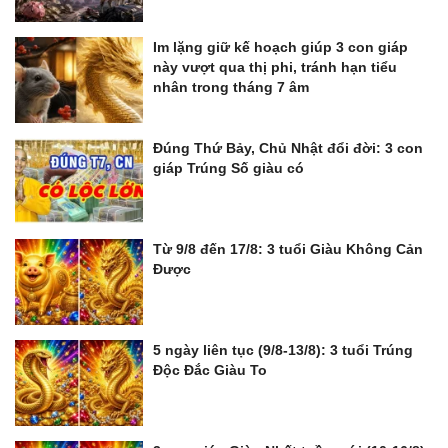
Im lặng giữ kế hoạch giúp 3 con giáp
này vượt qua thị phi, tránh hạn tiểu
nhân trong tháng 7 âm
Đúng Thứ Bảy, Chủ Nhật đổi đời: 3 con
giáp Trúng Số giàu có
Từ 9/8 đến 17/8: 3 tuổi Giàu Không Cản
Được
5 ngày liên tục (9/8-13/8): 3 tuổi Trúng
Độc Đắc Giàu To