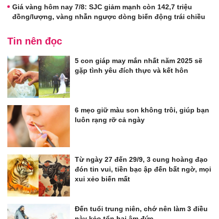
Giá vàng hôm nay 7/8: SJC giảm mạnh còn 142,7 triệu
đồng/lượng, vàng nhẫn ngược dòng biến động trái chiều
Tin nên đọc
5 con giáp may mắn nhất năm 2025 sẽ
gặp tình yêu đích thực và kết hôn
6 mẹo giữ màu son không trôi, giúp bạn
luôn rạng rỡ cả ngày
Từ ngày 27 đến 29/9, 3 cung hoàng đạo
đón tin vui, tiền bạc ập đến bất ngờ, mọi
xui xẻo biến mất
Đến tuổi trung niên, chớ nên làm 3 điều
này kẻo tổn hại âm đức