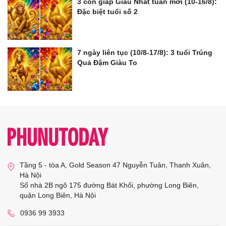
3 con giáp Giàu Nhất tuần mới (10-16/8):
Đặc biệt tuổi số 2
7 ngày liên tục (10/8-17/8): 3 tuổi Trúng
Quả Đậm Giàu To
Tầng 5 - tòa A, Gold Season 47 Nguyễn Tuân, Thanh Xuân,
Hà Nội
Số nhà 2B ngõ 175 đường Bát Khối, phường Long Biên,
quận Long Biên, Hà Nội
0936 99 3933