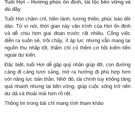
Tuổi Hợi – Hưởng phúc ổn định, tài lộc bền vững và
đủ đầy
Tuổi Hợi chăm chỉ, hiền lành, lương thiện, phúc báo dồi
dào. Tử vi nói, thời gian này vận trình của Hợi ổn định
và dễ chịu hơn giai đoạn trước rất nhiều. Công việc
diễn ra suôn sẻ, trôi chảy, ít áp lực nhưng vẫn mang lại
nguồn thu nhập tốt, thậm chí có thêm cơ hội kiếm tiền
ngoài dự kiến.
Đặc biệt, tuổi Hợi dễ gặp quý nhân giúp đỡ, con đường
càng đi càng tươi sáng, mở ra hướng đi phù hợp hơn
với năng lực bản thân. Nhờ đó, tài chính tuy không tăng
quá nhanh nhưng lại bền vững, giúp cuộc sống trở nên
dư dả và thoải mái hơn rõ rệt.
Thông tin trong bài chỉ mang tính tham khảo