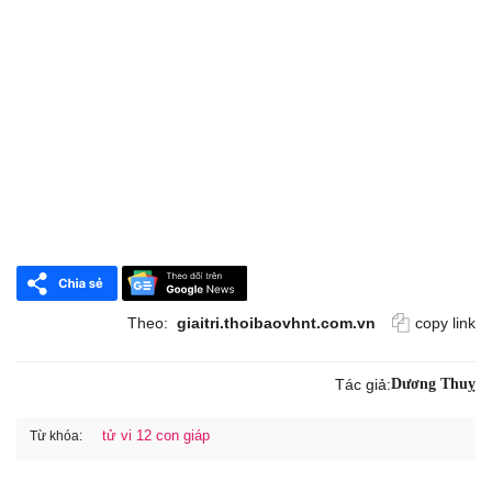
Theo:
giaitri.thoibaovhnt.com.vn
copy link
Tác giả:
Dương Thuỵ
tử vi 12 con giáp
Từ khóa: