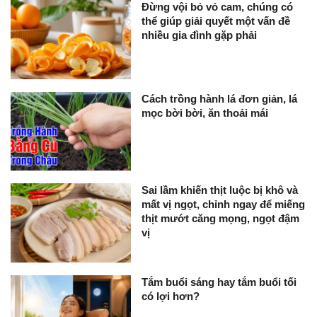
Đừng vội bỏ vỏ cam, chúng có
thể giúp giải quyết một vấn đề
nhiều gia đình gặp phải
Cách trồng hành lá đơn giản, lá
mọc bời bời, ăn thoải mái
Sai lầm khiến thịt luộc bị khô và
mất vị ngọt, chỉnh ngay để miếng
thịt mướt căng mọng, ngọt đậm
vị
Tắm buổi sáng hay tắm buổi tối
có lợi hơn?