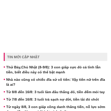
TIN MỚI CẬP NHẬT
Thứ Bảy,Chủ Nhật (8-9/8): 3 con giáp cực đỏ cả tình lẫn
tiền, biết điều này có thể bật mạnh
Nhà nào cũng có chiếc đĩa sứ cô tiên: Vậy tiên nữ trên đĩa
là ai?
Từ 8/8 đến 16/8: 3 tuổi làm đâu thắng đó, tiền đếm mỏi tay
Từ 7/8 đến 16/8: 3 tuổi trả sạch nợ đời, tiền tài đỏ chót
Từ ngày 8/8, 3 con giáp công danh thăng tiến, nỗ lực sớm