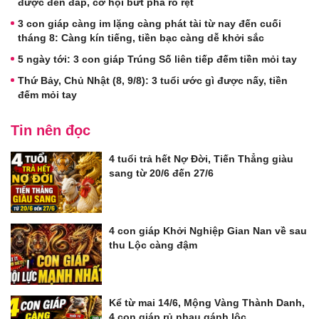
được đền đáp, cơ hội bứt phá rõ rệt
3 con giáp càng im lặng càng phát tài từ nay đến cuối
tháng 8: Càng kín tiếng, tiền bạc càng dễ khởi sắc
5 ngày tới: 3 con giáp Trúng Số liên tiếp đếm tiền mỏi tay
Thứ Bảy, Chủ Nhật (8, 9/8): 3 tuổi ước gì được nấy, tiền
đếm mỏi tay
Tin nên đọc
4 tuổi trả hết Nợ Đời, Tiến Thẳng giàu
sang từ 20/6 đến 27/6
4 con giáp Khởi Nghiệp Gian Nan về sau
thu Lộc càng đậm
Kể từ mai 14/6, Mộng Vàng Thành Danh,
4 con giáp rủ nhau gánh lộc