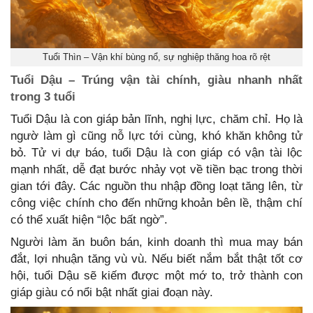
Tuổi Thìn – Vận khí bùng nổ, sự nghiệp thăng hoa rõ rệt
Tuổi Dậu – Trúng vận tài chính, giàu nhanh nhất
trong 3 tuổi
Tuổi Dậu là con giáp bản lĩnh, nghị lực, chăm chỉ. Họ là
ngườ làm gì cũng nỗ lực tới cùng, khó khăn không tử
bỏ. Tử vi dự báo, tuổi Dậu là con giáp có vận tài lộc
mạnh nhất, dễ đạt bước nhảy vọt về tiền bạc trong thời
gian tới đây. Các nguồn thu nhập đồng loạt tăng lên, từ
công việc chính cho đến những khoản bên lề, thậm chí
có thể xuất hiện “lộc bất ngờ”.
Người làm ăn buôn bán, kinh doanh thì mua may bán
đắt, lợi nhuận tăng vù vù. Nếu biết nắm bắt thật tốt cơ
hội, tuổi Dậu sẽ kiếm được một mớ to, trở thành con
giáp giàu có nổi bật nhất giai đoạn này.