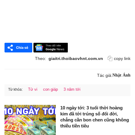
Theo:
giaitri.thoibaovhnt.com.vn
copy link
Tác giả:
Nhật Ánh
Tử vi
con giáp
3 năm tới
Từ khóa:
10 ngày tới: 3 tuổi thời hoàng
kim đã tới trúng số đổi đời,
chẳng cần bon chen cũng không
thiếu tiền tiêu