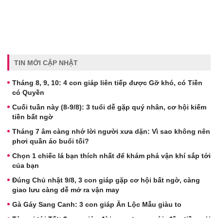
TIN MỚI CẬP NHẬT
Tháng 8, 9, 10: 4 con giáp liên tiếp được Gỡ khó, có Tiền
có Quyền
Cuối tuần này (8-9/8): 3 tuổi dễ gặp quý nhân, cơ hội kiếm
tiền bất ngờ
Tháng 7 âm càng nhớ lời người xưa dặn: Vì sao không nên
phơi quần áo buổi tối?
Chọn 1 chiếc lá bạn thích nhất để khám phá vận khí sắp tới
của bạn
Đúng Chủ nhật 9/8, 3 con giáp gặp cơ hội bất ngờ, càng
giao lưu càng dễ mở ra vận may
Gà Gáy Sang Canh: 3 con giáp Ăn Lộc Mẫu giàu to