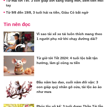
Từ mai tới Tết: 3 con giáp đời sang trang mới, đếm tiền mỏi
tay
Từ 9/8 đến 19/8, 3 tuổi hái ra tiền, Giàu Có bất ngờ
Tin nên đọc
Vì sao tài xế xe tải luôn thích mang theo
1 người phụ nữ khi chạy đường dài?
Từ giờ tới Tết 2024: 4 tuổi lộc bất tận
hưởng, làm gì cũng ra tiền
Đầu năm lao đao, cuối năm đổi vận: 3
con giáp quý nhân gõ cửa, tài lộc ào ào
như mưa
Phúc lộc vô kể: 3 tuổi được Thần Tài lẫn