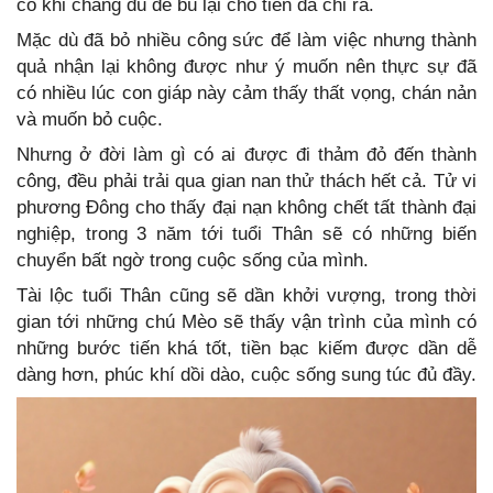
có khi chẳng đủ để bù lại cho tiền đã chi ra.
Mặc dù đã bỏ nhiều công sức để làm việc nhưng thành
quả nhận lại không được như ý muốn nên thực sự đã
có nhiều lúc con giáp này cảm thấy thất vọng, chán nản
và muốn bỏ cuộc.
Nhưng ở đời làm gì có ai được đi thảm đỏ đến thành
công, đều phải trải qua gian nan thử thách hết cả. Tử vi
phương Đông cho thấy đại nạn không chết tất thành đại
nghiệp, trong 3 năm tới tuổi Thân sẽ có những biến
chuyển bất ngờ trong cuộc sống của mình.
Tài lộc tuổi Thân cũng sẽ dần khởi vượng, trong thời
gian tới những chú Mèo sẽ thấy vận trình của mình có
những bước tiến khá tốt, tiền bạc kiếm được dần dễ
dàng hơn, phúc khí dồi dào, cuộc sống sung túc đủ đầy.