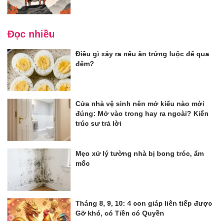
Đọc nhiều
Điều gì xảy ra nếu ăn trứng luộc để qua
đêm?
Cửa nhà vệ sinh nên mở kiểu nào mới
đúng: Mở vào trong hay ra ngoài? Kiến
trúc sư trả lời
Mẹo xử lý tường nhà bị bong tróc, ẩm
mốc
Tháng 8, 9, 10: 4 con giáp liên tiếp được
Gỡ khó, có Tiền có Quyền