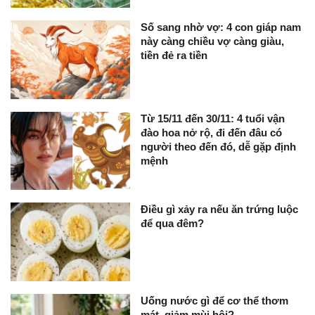
Số sang nhờ vợ: 4 con giáp nam
này càng chiều vợ càng giàu,
tiền đẻ ra tiền
Từ 15/11 đến 30/11: 4 tuổi vận
đào hoa nở rộ, đi đến đâu có
người theo đến đó, dễ gặp định
mệnh
Điều gì xảy ra nếu ăn trứng luộc
để qua đêm?
Uống nước gì để cơ thể thơm
mát, giảm mùi hôi?