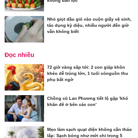
không ban lộc
Nhỏ giọt dầu gió vào cuộn giấy vệ sinh,
tác dụng kỳ diệu, nhiều người đến giờ
vẫn không biết
Đọc nhiều
72 giờ vàng sắp tới: 2 con giáp khôn
khéo dễ trúng lớn, 1 tuổi cónguồn thu
phụ bất ngờ
Chồng cũ Lan Phương tiết lộ gặp 'khó
khăn để ở bên các con'
Mẹo làm sạch quạt điện không cần tháo
lắp: Sạch bóng như mới chỉ trong 5