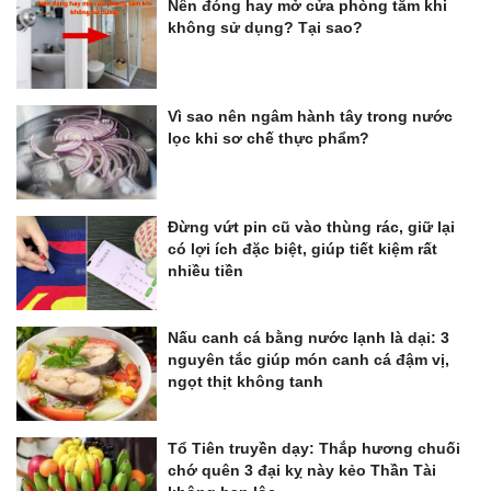
Nên đóng hay mở cửa phòng tắm khi
không sử dụng? Tại sao?
Vì sao nên ngâm hành tây trong nước
lọc khi sơ chế thực phẩm?
Đừng vứt pin cũ vào thùng rác, giữ lại
có lợi ích đặc biệt, giúp tiết kiệm rất
nhiều tiền
Nấu canh cá bằng nước lạnh là dại: 3
nguyên tắc giúp món canh cá đậm vị,
ngọt thịt không tanh
Tổ Tiên truyền dạy: Thắp hương chuối
chớ quên 3 đại kỵ này kẻo Thần Tài