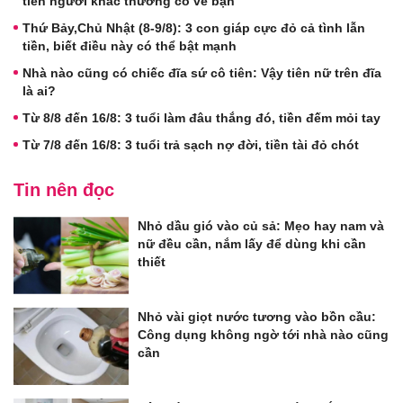
tiên người khác thường có về bạn
Thứ Bảy,Chủ Nhật (8-9/8): 3 con giáp cực đỏ cả tình lẫn
tiền, biết điều này có thể bật mạnh
Nhà nào cũng có chiếc đĩa sứ cô tiên: Vậy tiên nữ trên đĩa
là ai?
Từ 8/8 đến 16/8: 3 tuổi làm đâu thắng đó, tiền đếm mỏi tay
Từ 7/8 đến 16/8: 3 tuổi trả sạch nợ đời, tiền tài đỏ chót
Tin nên đọc
Nhỏ dầu gió vào củ sả: Mẹo hay nam và
nữ đều cần, nắm lấy để dùng khi cần
thiết
Nhỏ vài giọt nước tương vào bồn cầu:
Công dụng không ngờ tới nhà nào cũng
cần