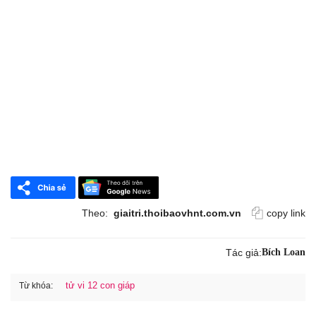
Theo:
giaitri.thoibaovhnt.com.vn
copy link
Tác giả:
Bích Loan
tử vi 12 con giáp
Từ khóa: