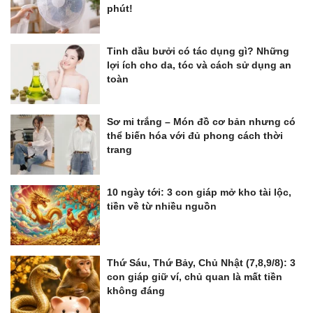
phút!
Tinh dầu bưởi có tác dụng gì? Những
lợi ích cho da, tóc và cách sử dụng an
toàn
Sơ mi trắng – Món đồ cơ bản nhưng có
thể biến hóa với đủ phong cách thời
trang
10 ngày tới: 3 con giáp mở kho tài lộc,
tiền về từ nhiều nguồn
Thứ Sáu, Thứ Bảy, Chủ Nhật (7,8,9/8): 3
con giáp giữ ví, chủ quan là mất tiền
không đáng