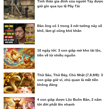
Tình thân gia đình của người Tày được
giữ gìn qua tục lệ Pây Tái
Đàn ông có 1 trong 3 nét tướng này số
khổ, làm gì cũng khó khăn
10 ngày tới: 3 con giáp mở kho tài lộc,
tiền về từ nhiều nguồn
Thứ Sáu, Thứ Bảy, Chủ Nhật (7,8,9/8): 3
con giáp giữ ví, chủ quan là mất tiền
không đáng
4 con giáp được Lộc Buôn Bán, 2 năm
tới đời phất lên nhanh