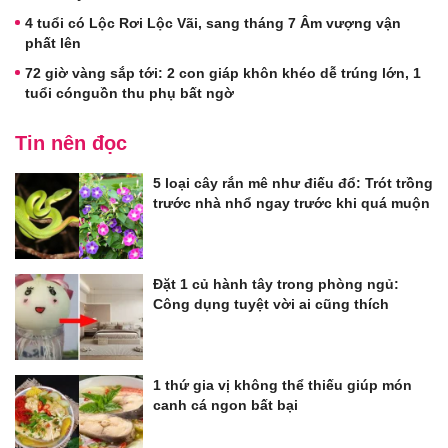
4 tuổi có Lộc Rơi Lộc Vãi, sang tháng 7 Âm vượng vận
phất lên
72 giờ vàng sắp tới: 2 con giáp khôn khéo dễ trúng lớn, 1
tuổi cónguồn thu phụ bất ngờ
Tin nên đọc
5 loại cây rắn mê như điếu đổ: Trót trồng
trước nhà nhổ ngay trước khi quá muộn
Đặt 1 củ hành tây trong phòng ngủ:
Công dụng tuyệt vời ai cũng thích
1 thứ gia vị không thể thiếu giúp món
canh cá ngon bất bại