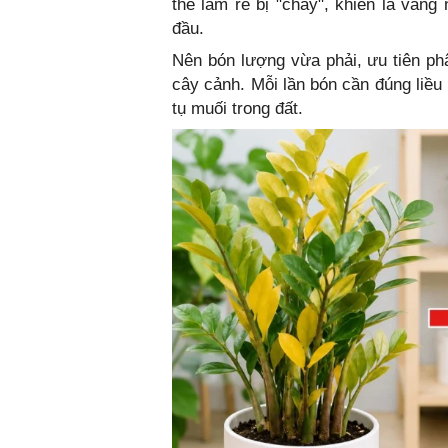
thể làm rễ bị "cháy", khiến lá vàn
đầu.
Nên bón lượng vừa phải, ưu tiên p
cây cảnh. Mỗi lần bón cần đúng liều
tụ muối trong đất.