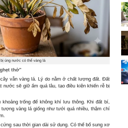
 bị úng nước có thể vàng lá
ghẹt thở"
 cây vẫn vàng lá. Lý do nằm ở chất lượng đất. Đất
t nước sẽ giữ ẩm quá lâu, tạo điều kiện khiến rễ bị
ều khoảng trống để không khí lưu thông. Khi đất bí,
 tượng vàng lá giống như tưới quá nhiều, thậm chí
ầm.
i cứng sau thời gian dài sử dụng. Có thể bổ sung xơ