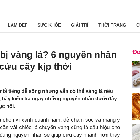
LÀM ĐẸP
SỨC KHỎE
GIẢI TRÍ
THỜI TRANG
C
Đọ
 bị vàng lá? 6 nguyên nhân
cứu cây kịp thời
 nổi tiếng dễ sống nhưng vẫn có thể vàng lá nếu
y, hãy kiểm tra ngay những nguyên nhân dưới đây
ục hồi.
ựa chọn vì xanh quanh năm, dễ chăm sóc và mang ý
ỉ cần vài chiếc lá chuyển vàng cũng là dấu hiệu cho
 đúng nguyên nhân sẽ giúp cứu cây nhanh hơn thay