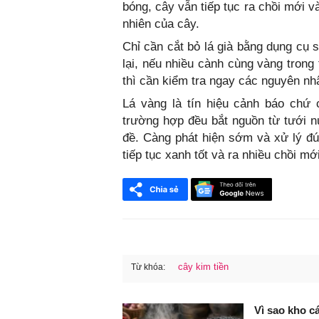
bóng, cây vẫn tiếp tục ra chồi mới và
nhiên của cây.
Chỉ cần cắt bỏ lá già bằng dụng cụ
lại, nếu nhiều cành cùng vàng trong
thì cần kiểm tra ngay các nguyên nhâ
Lá vàng là tín hiệu cảnh báo chứ 
trường hợp đều bắt nguồn từ tưới nư
đề. Càng phát hiện sớm và xử lý đ
tiếp tục xanh tốt và ra nhiều chồi mới
cây kim tiền
Từ khóa:
FaceBook
Vì sao kho c