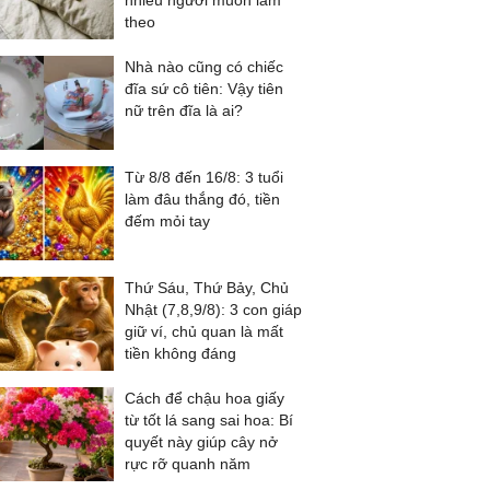
nhiều người muốn làm
theo
Nhà nào cũng có chiếc
đĩa sứ cô tiên: Vậy tiên
nữ trên đĩa là ai?
Từ 8/8 đến 16/8: 3 tuổi
làm đâu thắng đó, tiền
đếm mỏi tay
Thứ Sáu, Thứ Bảy, Chủ
Nhật (7,8,9/8): 3 con giáp
giữ ví, chủ quan là mất
tiền không đáng
Cách để chậu hoa giấy
từ tốt lá sang sai hoa: Bí
quyết này giúp cây nở
rực rỡ quanh năm