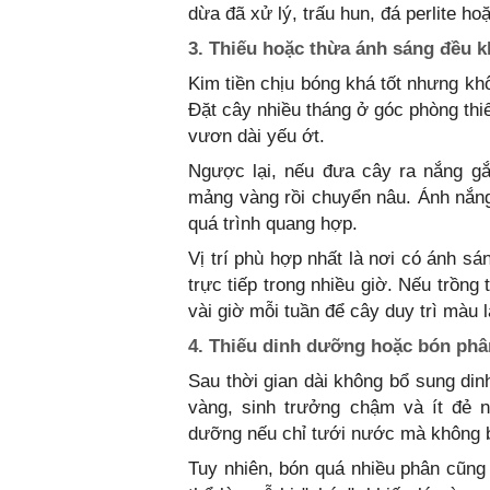
dừa đã xử lý, trấu hun, đá perlite h
3. Thiếu hoặc thừa ánh sáng đều k
Kim tiền chịu bóng khá tốt nhưng kh
Đặt cây nhiều tháng ở góc phòng thi
vươn dài yếu ớt.
Ngược lại, nếu đưa cây ra nắng gắt
mảng vàng rồi chuyển nâu. Ánh nắn
quá trình quang hợp.
Vị trí phù hợp nhất là nơi có ánh s
trực tiếp trong nhiều giờ. Nếu trồng
vài giờ mỗi tuần để cây duy trì màu 
4. Thiếu dinh dưỡng hoặc bón phâ
Sau thời gian dài không bổ sung dinh
vàng, sinh trưởng chậm và ít đẻ 
dưỡng nếu chỉ tưới nước mà không 
Tuy nhiên, bón quá nhiều phân cũn