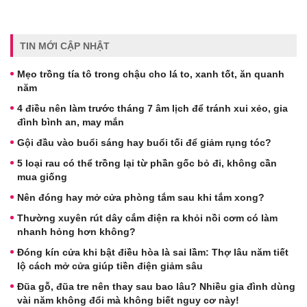
TIN MỚI CẬP NHẬT
Mẹo trồng tía tô trong chậu cho lá to, xanh tốt, ăn quanh
năm
4 điều nên làm trước tháng 7 âm lịch để tránh xui xẻo, gia
đình bình an, may mắn
Gội đầu vào buổi sáng hay buổi tối để giảm rụng tóc?
5 loại rau có thể trồng lại từ phần gốc bỏ đi, không cần
mua giống
Nên đóng hay mở cửa phòng tắm sau khi tắm xong?
Thường xuyên rút dây cắm điện ra khỏi nồi cơm có làm
nhanh hỏng hơn không?
Đóng kín cửa khi bật điều hòa là sai lầm: Thợ lâu năm tiết
lộ cách mở cửa giúp tiền điện giảm sâu
Đũa gỗ, đũa tre nên thay sau bao lâu? Nhiều gia đình dùng
vài năm không đổi mà không biết nguy cơ này!