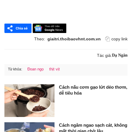
Theo:
giaitri.thoibaovhnt.com.vn
copy link
Tác giả:
Dạ Ngân
Đoan ngọ
thịt vịt
Từ khóa:
Cách nấu cơm gạo lứt dẻo thơm,
dễ tiêu hóa
Cách ngâm ngao sạch cát, không
mất thời gian chờ lâu