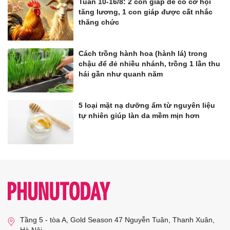
Tuần 10-16/8: 2 con giáp dễ có cơ hội
tăng lương, 1 con giáp được cất nhắc
thăng chức
Cách trồng hành hoa (hành lá) trong
chậu để đẻ nhiều nhánh, trồng 1 lần thu
hái gần như quanh năm
5 loại mặt nạ dưỡng ẩm từ nguyên liệu
tự nhiên giúp làn da mềm mịn hơn
Tầng 5 - tòa A, Gold Season 47 Nguyễn Tuân, Thanh Xuân,