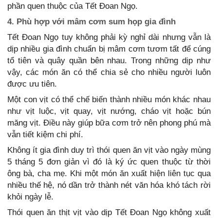
phần quen thuộc của Tết Đoan Ngọ.
4. Phù hợp với mâm cơm sum họp gia đình
Tết Đoan Ngọ tuy không phải kỳ nghỉ dài nhưng vẫn là
dịp nhiều gia đình chuẩn bị mâm cơm tươm tất để cúng
tổ tiên và quây quần bên nhau. Trong những dịp như
vậy, các món ăn có thể chia sẻ cho nhiều người luôn
được ưu tiên.
Một con vịt có thể chế biến thành nhiều món khác nhau
như vịt luộc, vịt quay, vịt nướng, cháo vịt hoặc bún
măng vịt. Điều này giúp bữa cơm trở nên phong phú mà
vẫn tiết kiệm chi phí.
Không ít gia đình duy trì thói quen ăn vịt vào ngày mùng
5 tháng 5 đơn giản vì đó là ký ức quen thuộc từ thời
ông bà, cha mẹ. Khi một món ăn xuất hiện liên tục qua
nhiều thế hệ, nó dần trở thành nét văn hóa khó tách rời
khỏi ngày lễ.
Thói quen ăn thịt vịt vào dịp Tết Đoan Ngọ không xuất