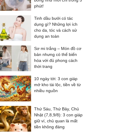
bóng như mới chỉ trong 5
phút!
Tinh dầu bưởi có tác
dụng gì? Những lợi ích
cho da, tóc và cách sử
dụng an toàn
Sơ mi trắng – Món đồ cơ
bản nhưng có thể biến
hóa với đủ phong cách
thời trang
10 ngày tới: 3 con giáp
mở kho tài lộc, tiền về từ
nhiều nguồn
Thứ Sáu, Thứ Bảy, Chủ
Nhật (7,8,9/8): 3 con giáp
giữ ví, chủ quan là mất
tiền không đáng