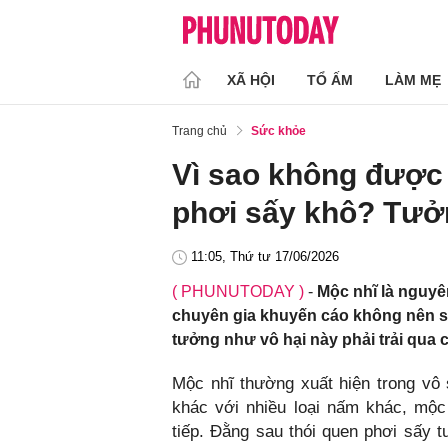
XÃ HỘI
TỔ ẤM
LÀM MẸ
Trang chủ
Sức khỏe
Vì sao không được 
phơi sấy khô? Tưở
11:05, Thứ tư 17/06/2026
( PHUNUTODAY )
-
Mộc nhĩ là nguyê
chuyên gia khuyến cáo không nên sử
tưởng như vô hại này phải trải qua
Mộc nhĩ thường xuất hiện trong vô
khác với nhiều loại nấm khác, mộc
tiếp. Đằng sau thói quen phơi sấy 