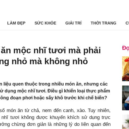
LÀM ĐẸP
SỨC KHỎE
GIẢI TRÍ
THỜI TRANG
C
Đọ
ăn mộc nhĩ tươi mà phải
ng nhỏ mà không nhỏ
n liệu quen thuộc trong nhiều món ăn, nhưng các
 dụng mộc nhĩ tươi. Điều gì khiến loại thực phẩm
 công đoạn phơi hoặc sấy khô trước khi chế biến?
 số món ăn từ chả, nem đến canh, xào. Tuy nhiên,
 nhĩ tươi không được khuyến khích sử dụng trực
tưởng chừng đơn giản là những lý do liên quan đến