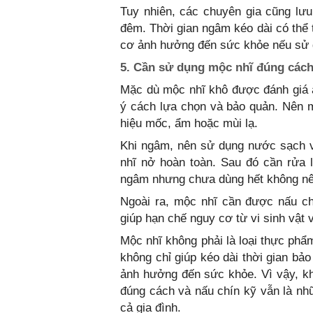
Tuy nhiên, các chuyên gia cũng lư
đêm. Thời gian ngâm kéo dài có thể t
cơ ảnh hưởng đến sức khỏe nếu sử 
5. Cần sử dụng mộc nhĩ đúng cách
Mặc dù mộc nhĩ khô được đánh giá 
ý cách lựa chọn và bảo quản. Nên 
hiệu mốc, ẩm hoặc mùi lạ.
Khi ngâm, nên sử dụng nước sạch v
nhĩ nở hoàn toàn. Sau đó cần rửa l
ngâm nhưng chưa dùng hết không nên
Ngoài ra, mộc nhĩ cần được nấu ch
giúp hạn chế nguy cơ từ vi sinh vật 
Mộc nhĩ không phải là loại thực phẩ
không chỉ giúp kéo dài thời gian bả
ảnh hưởng đến sức khỏe. Vì vậy, k
đúng cách và nấu chín kỹ vẫn là nh
cả gia đình.