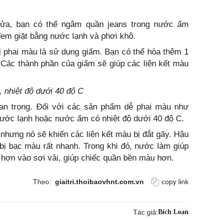
rửa, bạn có thể ngâm quần jeans trong nước ấm
đem giặt bằng nước lạnh và phơi khô.
 phai màu là sử dụng giấm. Bạn có thể hòa thêm 1
 Các thành phần của giấm sẽ giúp các liên kết màu
, nhiệt độ dưới 40 độ C
uan trọng. Đối với các sản phẩm dễ phai màu như
nước lạnh hoặc nước ấm có nhiệt độ dưới 40 độ C.
nhưng nó sẽ khiến các liên kết màu bị đắt gãy. Hậu
bị bạc màu rất nhanh. Trong khi đó, nước làm giúp
 hơn vào sợi vải, giúp chiếc quần bền màu hơn.
Theo:
giaitri.thoibaovhnt.com.vn
copy link
Tác giả:
Bích Loan