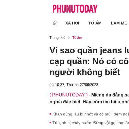
XÃ HỘI
TỔ ẤM
LÀM MẸ
Trang chủ
Tổ ấm
Vì sao quần jeans 
cạp quần: Nó có cô
người không biết
10:37, Thứ ba 27/06/2023
( PHUNUTODAY )
-
Miếng da đằng sa
nghĩa đặc biệt. Hãy cùm tìm hiểu nhé
Khăn dùng lâu bị nhớt và có mùi, đem ng
Tủ lạnh bị chảy nước: Đừng vội gọi thợ l