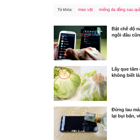
mẹo vặt
miếng da đằng sau qu
Từ khóa:
FaceBook
Bật chế độ n
ngồi đâu cũ
Lấy que tăm 
không biết là
Đừng lau màn
lại bụi bẩn, 