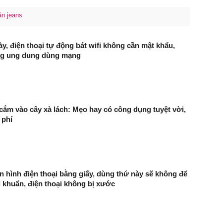
ần jeans
ày, điện thoại tự động bát wifi không cần mật khẩu,
ng ung dung dùng mạng
cắm vào cây xà lách: Mẹo hay có công dụng tuyệt vời,
 phí
 hình điện thoại bằng giấy, dùng thứ này sẽ không để
vi khuẩn, điện thoại không bị xước