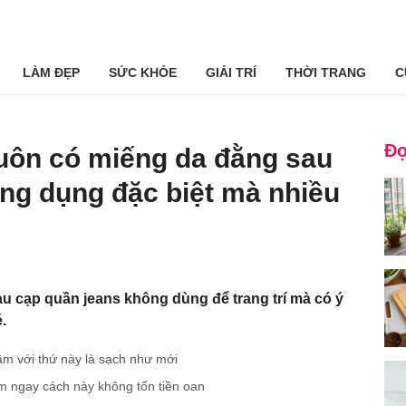
LÀM ĐẸP
SỨC KHỎE
GIẢI TRÍ
THỜI TRANG
C
Đọ
luôn có miếng da đằng sau
ng dụng đặc biệt mà nhiều
u cạp quần jeans không dùng để trang trí mà có ý
.
âm với thứ này là sạch như mới
àm ngay cách này không tốn tiền oan