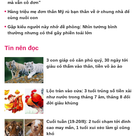
mà vẫn cô đơn”
Hàng triệu mẹ đơn thân Mỹ rủ bạn thân về ở chung nhà để
cùng nuôi con
Gặp kiểu người này nhớ đề phòng: Nhìn tưởng bình
thường nhưng có thể gây phiền toái lớn
Tin nên đọc
3 con giáp có căn phú quý, 30 ngày tới
giàu có thấm vào thân, tiền vô ào ào
Lộc tràn vào cửa: 3 tuổi trúng số tiền xài
như nước trong tháng 7 âm, tháng 8 đổi
đời giàu khủng
Cuối tuần (19-20/8): 2 tuổi chạm tới đỉnh
cao may mắn, 1 tuổi xui xẻo làm gì cũng
khó