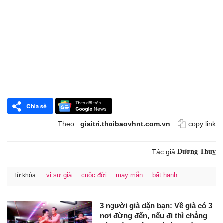
Theo:
giaitri.thoibaovhnt.com.vn
copy link
Tác giả:
Dương Thuỵ
vị sư già
cuộc đời
may mắn
bất hạnh
Từ khóa:
3 người già dặn bạn: Về già có 3
nơi đừng đến, nếu đi thì chẳng