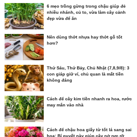
6 mẹo trồng gừng trong chậu giúp đẻ
nhiều nhánh, củ to, vừa làm cây cảnh
đẹp vừa để ăn
Nên dùng thớt nhựa hay thớt gỗ tốt
hơn?
Thứ Sáu, Thứ Bảy, Chủ Nhật (7,8,9/8): 3
con giáp giữ ví, chủ quan là mất tiền
không đáng
Cách để cây kim tiền nhanh ra hoa, rước
may mắn vào nhà
Cách để chậu hoa giấy từ tốt lá sang sai
hoa: Bí quyết này giúp cây nở rực rỡ