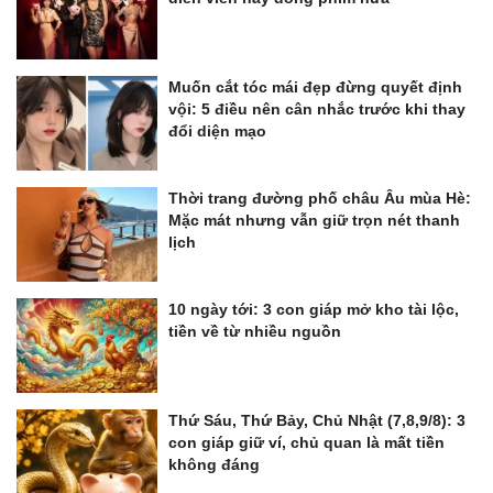
Muốn cắt tóc mái đẹp đừng quyết định
vội: 5 điều nên cân nhắc trước khi thay
đổi diện mạo
Thời trang đường phố châu Âu mùa Hè:
Mặc mát nhưng vẫn giữ trọn nét thanh
lịch
10 ngày tới: 3 con giáp mở kho tài lộc,
tiền về từ nhiều nguồn
Thứ Sáu, Thứ Bảy, Chủ Nhật (7,8,9/8): 3
con giáp giữ ví, chủ quan là mất tiền
không đáng