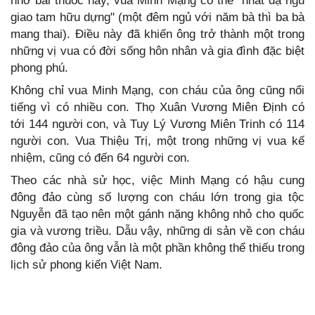
nhờ bài thuốc này, vua Minh Mạng có thể "nhất dạ ngũ
giao tam hữu dựng" (một đêm ngủ với năm bà thì ba bà
mang thai). Điều này đã khiến ông trở thành một trong
những vị vua có đời sống hôn nhân và gia đình đặc biệt
phong phú.
Không chỉ vua Minh Mạng, con cháu của ông cũng nổi
tiếng vì có nhiều con. Thọ Xuân Vương Miên Định có
tới 144 người con, và Tuy Lý Vương Miên Trinh có 114
người con. Vua Thiệu Trị, một trong những vị vua kế
nhiệm, cũng có đến 64 người con.
Theo các nhà sử học, việc Minh Mạng có hậu cung
đông đảo cùng số lượng con cháu lớn trong gia tộc
Nguyễn đã tạo nên một gánh nặng không nhỏ cho quốc
gia và vương triều. Dẫu vậy, những di sản về con cháu
đông đảo của ông vẫn là một phần không thể thiếu trong
lịch sử phong kiến Việt Nam.