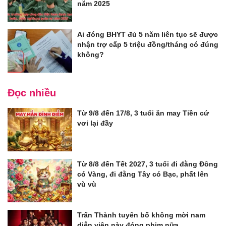
năm 2025
Ai đóng BHYT đủ 5 năm liên tục sẽ được
nhận trợ cấp 5 triệu đồng/tháng có đúng
không?
Đọc nhiều
Từ 9/8 đến 17/8, 3 tuổi ăn may Tiền cứ
vơi lại đầy
Từ 8/8 đến Tết 2027, 3 tuổi đi đằng Đông
có Vàng, đi đằng Tây có Bạc, phất lên
vù vù
Trấn Thành tuyên bố không mời nam
diễn viên này đóng phim nữa