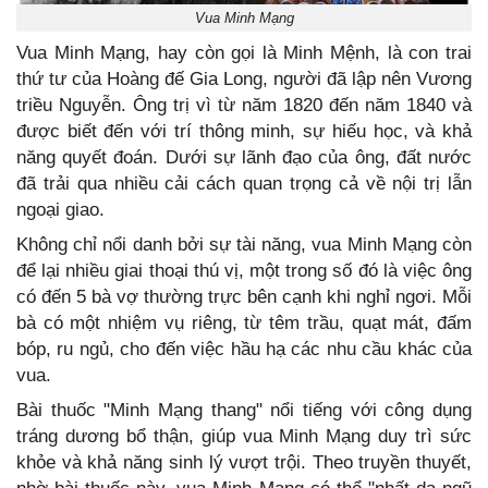
Vua Minh Mạng
Vua Minh Mạng, hay còn gọi là Minh Mệnh, là con trai
thứ tư của Hoàng đế Gia Long, người đã lập nên Vương
triều Nguyễn. Ông trị vì từ năm 1820 đến năm 1840 và
được biết đến với trí thông minh, sự hiếu học, và khả
năng quyết đoán. Dưới sự lãnh đạo của ông, đất nước
đã trải qua nhiều cải cách quan trọng cả về nội trị lẫn
ngoại giao.
Không chỉ nổi danh bởi sự tài năng, vua Minh Mạng còn
để lại nhiều giai thoại thú vị, một trong số đó là việc ông
có đến 5 bà vợ thường trực bên cạnh khi nghỉ ngơi. Mỗi
bà có một nhiệm vụ riêng, từ têm trầu, quạt mát, đấm
bóp, ru ngủ, cho đến việc hầu hạ các nhu cầu khác của
vua.
Bài thuốc "Minh Mạng thang" nổi tiếng với công dụng
tráng dương bổ thận, giúp vua Minh Mạng duy trì sức
khỏe và khả năng sinh lý vượt trội. Theo truyền thuyết,