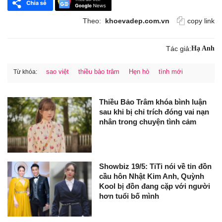
Theo:
khoevadep.com.vn
copy link
Tác giả:
Hạ Anh
sao việt
thiều bảo trâm
Hẹn hò
tình mới
Từ khóa:
Thiều Bảo Trâm khóa bình luận
sau khi bị chỉ trích đóng vai nạn
nhân trong chuyện tình cảm
Showbiz 19/5: TiTi nói về tin đồn
cầu hôn Nhật Kim Anh, Quỳnh
Kool bị đồn đang cặp với người
hơn tuổi bố mình