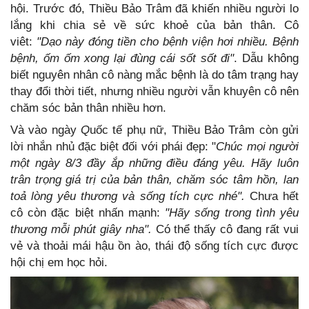
hội. Trước đó, Thiều Bảo Trâm đã khiến nhiều người lo
lắng khi chia sẻ về sức khoẻ của bản thân. Cô
viêt:
"Dạo này đóng tiền cho bệnh viện hơi nhiều. Bệnh
bệnh, ốm ốm xong lại đùng cái sốt sốt đi"
. Dẫu không
biết nguyên nhân cô nàng mắc bệnh là do tâm trạng hay
thay đổi thời tiết, nhưng nhiều người vẫn khuyên cô nên
chăm sóc bản thân nhiều hơn.
Và vào ngày
Q
uốc tế phụ nữ, Thiều Bảo Trâm còn gửi
lời nhắn nhủ đặc biệt đối với phái đẹp: "
Chúc mọi người
một ngày 8/3 đầy ắp những điều đáng yêu. Hãy luôn
trân trọng giá trị của bản thân, chăm sóc tâm hồn, lan
toả lòng yêu thương và sống tích cực nhé".
Chưa hết
cô còn đặc biệt nhấn mạnh:
"Hãy sống trong tình yêu
thương mỗi phút giây nha".
Có thể thấy cô đang rất vui
vẻ và thoải mái hậu ồn ào, thái độ sống tích cực được
hội chị em học hỏi.