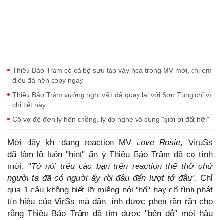
Thiều Bảo Trâm có cả bộ sưu tập váy hoa trong MV mới, chị em
điệu đà nên copy ngay
Thiều Bảo Trâm vướng nghi vấn đã quay lại với Sơn Tùng chỉ vì
chi tiết này
Cô vợ đệ đơn ly hôn chồng, lý do nghe vô cùng "giời ơi đất hỡi"
Mới đây khi đang reaction MV
Love Rosie
, ViruSs
đã làm lộ luôn "hint" ẩn ý Thiều Bảo Trâm đã có tình
mới: "
Tớ nói trêu các bạn trên reaction thế thôi chứ
người ta đã có người ấy rồi đâu đến lượt tớ đâu".
Chỉ
qua 1 câu không biết lỡ miệng nói "hố" hay cố tình phát
tín hiệu của VirSs mà dân tình được phen rần rần cho
rằng Thiều Bảo Trâm đã tìm được "bến đỗ" mới hậu