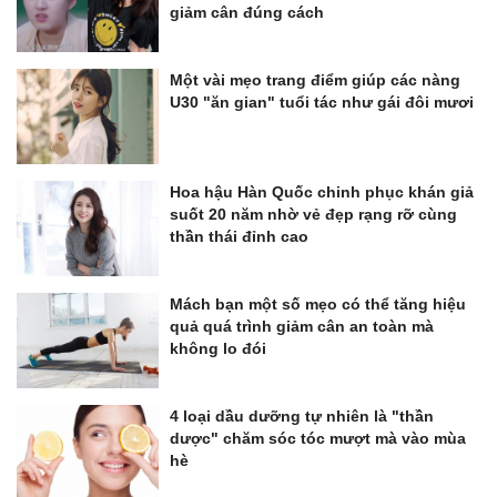
giảm cân đúng cách
Một vài mẹo trang điểm giúp các nàng
U30 "ăn gian" tuổi tác như gái đôi mươi
Hoa hậu Hàn Quốc chinh phục khán giả
suốt 20 năm nhờ vẻ đẹp rạng rỡ cùng
thần thái đỉnh cao
Mách bạn một số mẹo có thể tăng hiệu
quả quá trình giảm cân an toàn mà
không lo đói
4 loại dầu dưỡng tự nhiên là "thần
dược" chăm sóc tóc mượt mà vào mùa
hè