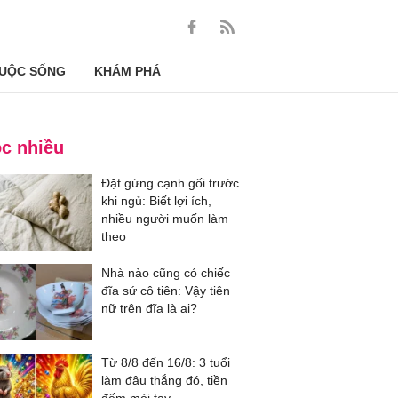
UỘC SỐNG
KHÁM PHÁ
c nhiều
Đặt gừng cạnh gối trước
khi ngủ: Biết lợi ích,
nhiều người muốn làm
theo
Nhà nào cũng có chiếc
đĩa sứ cô tiên: Vậy tiên
nữ trên đĩa là ai?
Từ 8/8 đến 16/8: 3 tuổi
làm đâu thắng đó, tiền