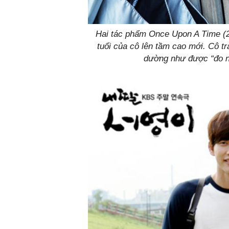
Hai tác phẩm Once Upon A Time (2
tuổi của cô lên tầm cao mới. Cô t
dường như được “đo ni