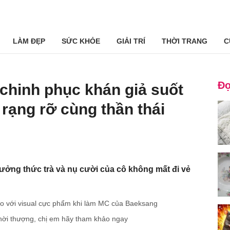
LÀM ĐẸP
SỨC KHỎE
GIẢI TRÍ
THỜI TRANG
C
Đọ
chinh phục khán giả suốt
rạng rỡ cùng thần thái
ưởng thức trà và nụ cười của cô không mất đi vẻ
ão với visual cực phẩm khi làm MC của Baeksang
thời thượng, chị em hãy tham khảo ngay