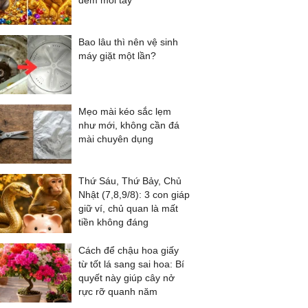
đếm mỏi tay
Bao lâu thì nên vệ sinh
máy giặt một lần?
Mẹo mài kéo sắc lẹm
như mới, không cần đá
mài chuyên dụng
Thứ Sáu, Thứ Bảy, Chủ
Nhật (7,8,9/8): 3 con giáp
giữ ví, chủ quan là mất
tiền không đáng
Cách để chậu hoa giấy
từ tốt lá sang sai hoa: Bí
quyết này giúp cây nở
rực rỡ quanh năm