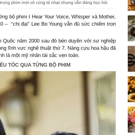
 trong phim mới vô cùng tẻ nhạt nhưng vẫn đáng học hỏi
ững bộ phim I Hear Your Voice, Whisper và Mother,
40 – “chị đại” Lee Bo Young vẫn đủ sức chiếm trọn
n Quốc năm 2000 sau đó bén duyên với sự nghiệp
rong lĩnh vực nghệ thuật thứ 7. Nàng cựu hoa hậu đã
nh là một mỹ nhân tài sắc vẹn toàn.
ỂU TÓC QUA TỪNG BỘ PHIM