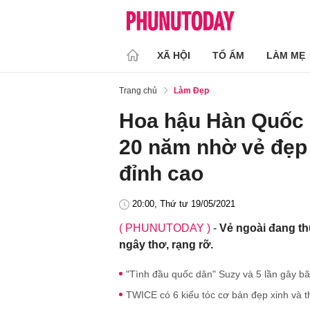
XÃ HỘI
TỔ ẤM
LÀM MẸ
Trang chủ
Làm Đẹp
Hoa hậu Hàn Quốc 
20 năm nhờ vẻ đẹp 
đỉnh cao
20:00, Thứ tư 19/05/2021
( PHUNUTODAY )
-
Vẻ ngoài đang th
ngây thơ, rạng rỡ.
"Tình đầu quốc dân" Suzy và 5 lần gây b
TWICE có 6 kiểu tóc cơ bản đẹp xinh và 