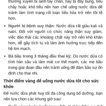
thường xuyên bị lạnh tay chân, hay bị đầy bụng, tiêu
chảy hoặc khó tiêu nên hạn chế uống nước dừa để
tránh làm tình trạng rối loạn tiêu hóa trở nên tồi tệ
hơn.
Người bị bệnh suy thận:
Nước dừa rất giàu kali và
natri. Đối với người có chức năng thận suy giảm,
việc đào thải các khoáng chất này trở nên khó khăn
hơn, dễ gây tích tụ và làm ảnh hưởng trực tiếp đến
hệ tim mạch.
Bà bầu trong 3 tháng đầu thai kỳ:
Do nước dừa có
tính hàn sâu và làm mát cơ thể mạnh, các mẹ bầu
trong giai đoạn đầu nên tránh uống để đảm bảo sự ổn
định cho thai nhi.
Thời điểm vàng để uống nước dừa tốt cho sức
khỏe
Để nước dừa phát huy tối đa công dụng bổ dưỡng, bạn
nên lựa chọn các khung giờ sau: