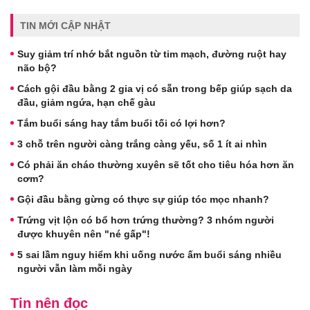
TIN MỚI CẬP NHẬT
Suy giảm trí nhớ bắt nguồn từ tim mạch, đường ruột hay
não bộ?
Cách gội đầu bằng 2 gia vị có sẵn trong bếp giúp sạch da
đầu, giảm ngứa, hạn chế gàu
Tắm buổi sáng hay tắm buổi tối có lợi hơn?
3 chỗ trên người càng trắng càng yếu, số 1 ít ai nhìn
Có phải ăn cháo thường xuyên sẽ tốt cho tiêu hóa hơn ăn
cơm?
Gội đầu bằng gừng có thực sự giúp tóc mọc nhanh?
Trứng vịt lộn có bổ hơn trứng thường? 3 nhóm người
được khuyên nên "né gấp"!
5 sai lầm nguy hiểm khi uống nước ấm buổi sáng nhiều
người vẫn làm mỗi ngày
Tin nên đọc