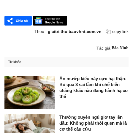
Theo:
giaitri.thoibaovhnt.com.vn
copy link
Tác giả:
Bảo Ninh
Từ khóa:
Ăn mướp kiểu này cực hại thận:
Bỏ qua 3 sai lầm khi chế biến
chẳng khác nào đang hành hạ cơ
thể
Thường xuyên ngủ giơ tay lên
đầu: Không phải thói quen mà là
cơ thể cầu cứu