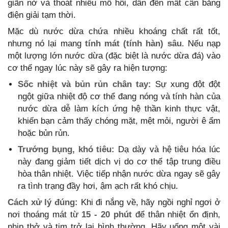
giãn nở và thoát nhiều mồ hôi, dẫn đến mất cân bằng
điện giải tạm thời.
Mặc dù nước dừa chứa nhiều khoáng chất rất tốt,
nhưng nó lại mang
tính mát (tính hàn) sâu
. Nếu nạp
một lượng lớn nước dừa (đặc biệt là nước dừa đá) vào
cơ thể ngay lúc này sẽ gây ra hiện tượng:
Sốc nhiệt và bủn rủn chân tay:
Sự xung đột đột
ngột giữa nhiệt độ cơ thể đang nóng và tính hàn của
nước dừa dễ làm kích ứng hệ thần kinh thực vật,
khiến bạn cảm thấy chóng mặt, mệt mỏi, người ê ẩm
hoặc bủn rủn.
Trướng bụng, khó tiêu:
Dạ dày và hệ tiêu hóa lúc
này đang giảm tiết dịch vị do cơ thể tập trung điều
hòa thân nhiệt. Việc tiếp nhận nước dừa ngay sẽ gây
ra tình trạng đầy hơi, ậm ạch rất khó chịu.
Cách xử lý đúng:
Khi đi nắng về, hãy ngồi nghỉ ngơi ở
nơi thoáng mát từ
15 - 20 phút
để thân nhiệt ổn định,
nhịp thở và tim trở lại bình thường. Hãy uống một vài