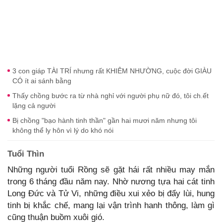
3 con giáp TÀI TRÍ nhưng rất KHIÊM NHƯỜNG, cuộc đời GIÀU
CÓ ít ai sánh bằng
Thấy chồng bước ra từ nhà nghỉ với người phụ nữ đó, tôi ch.ết
lặng cả người
Bị chồng "bạo hành tinh thần" gần hai mươi năm nhưng tôi
không thể ly hôn vì lý do khó nói
Tuổi Thìn
Những người tuổi Rồng sẽ gặt hái rất nhiều may mắn
trong 6 tháng đầu năm nay. Nhờ nương tựa hai cát tinh
Long Đức và Tử Vi, những điều xui xẻo bị đẩy lùi, hung
tinh bị khắc chế, mang lại vận trình hanh thông, làm gì
cũng thuận buồm xuôi gió.