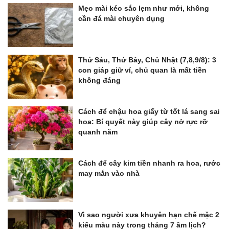
Mẹo mài kéo sắc lẹm như mới, không
cần đá mài chuyên dụng
Thứ Sáu, Thứ Bảy, Chủ Nhật (7,8,9/8): 3
con giáp giữ ví, chủ quan là mất tiền
không đáng
Cách để chậu hoa giấy từ tốt lá sang sai
hoa: Bí quyết này giúp cây nở rực rỡ
quanh năm
Cách để cây kim tiền nhanh ra hoa, rước
may mắn vào nhà
Vì sao người xưa khuyên hạn chế mặc 2
kiểu màu này trong tháng 7 âm lịch?