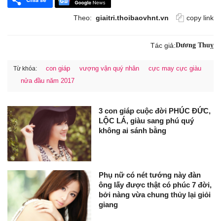
Theo:
giaitri.thoibaovhnt.vn
copy link
Tác giả:
Dương Thuỵ
con giáp
vượng vận quý nhân
cực may cực giàu
Từ khóa:
nửa đầu năm 2017
3 con giáp cuộc đời PHÚC ĐỨC,
LỘC LÁ, giàu sang phú quý
không ai sánh bằng
Phụ nữ có nét tướng này đàn
ông lấy được thật có phúc 7 đời,
bởi nàng vừa chung thủy lại giỏi
giang