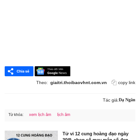
Theo:
giaitri.thoibaovhnt.com.vn
copy link
Tác giả:
Dạ Ngân
xem lịch âm
lịch âm
Từ khóa:
Tử vi 12 cung hoàng đạo ngày
30/9, chọn số may mắn số đẹp