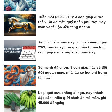
Tuần mới (30/9-6/10): 3 con giáp được
thần Tài để mắt, quý nhân phù trợ, may
mắn và tài lộc đều tăng nhanh
Xem lịch âm hôm nay lịch vạn niên ngày
29/9, xem ngay con giáp nào thuận lợi,
con giáp nào xung khắc hôm nay
Số mệnh đã chọn: 3 con giáp này sẽ đổi
đời ngoạn mục, nhà lầu xe hơi chỉ trong
tầm tay
Loại quả xưa chẳng ai ngó, nay thành
đặc sản khiến giới sành ăn mê mẩn, giá
45.000 đồng/kg