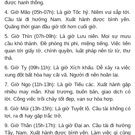
được hanh thông.
4. Giờ Mão (05h-07h): Là giờ Tốc hỷ. Niềm vui sắp tới.
Cầu tài đi hướng Nam. Xuất hành được bình yên.
Quãng thời gian đầu giờ tốt hơn cuối giờ.
5. Giờ Thìn (07h-09h): Là giờ Lưu niên. Mọi sự mưu
cầu khó thành. Đề phòng thị phi, miệng tiếng. Việc liên
quan tới giấy tờ, chính quyền, luật pháp nên từ từ, thư
thả.
6. Giờ Tỵ (09h-11h): Là giờ Xích khẩu. Dễ xảy ra việc
xung đột bất hòa hay cãi vã. Người đi nên hoãn lại.
7. Giờ Ngọ (11h-13h): Là giờ Tiểu các. Xuất hành gặp
nhiều may mắn. Khai trương, buôn bán, giao dịch có
lời. Công việc trôi chảy tốt đẹp, vạn sự hòa hợp.
8. Giờ Mùi (13h-15h): Là giờ Tuyệt lộ. Cầu tài không có
lợi, ra đi hay gặp trắc trở.
9. Giờ Thân (15h-17h): Là giờ Đại an. Cầu tài đi hướng
Tây, Nam. Xuất hành được bình yên. Làm việc gì cũng