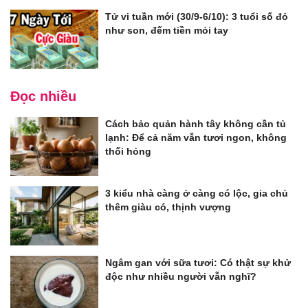
Tử vi tuần mới (30/9-6/10): 3 tuổi số đỏ
như son, đếm tiền mỏi tay
Đọc nhiều
Cách bảo quản hành tây không cần tủ
lạnh: Để cả năm vẫn tươi ngon, không
thối hỏng
3 kiểu nhà càng ở càng có lộc, gia chủ
thêm giàu có, thịnh vượng
Ngâm gan với sữa tươi: Có thật sự khử
độc như nhiều người vẫn nghĩ?