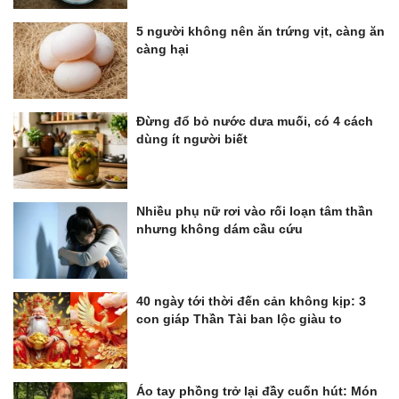
5 người không nên ăn trứng vịt, càng ăn
càng hại
Đừng đổ bỏ nước dưa muối, có 4 cách
dùng ít người biết
Nhiều phụ nữ rơi vào rối loạn tâm thần
nhưng không dám cầu cứu
40 ngày tới thời đến cản không kịp: 3
con giáp Thần Tài ban lộc giàu to
Áo tay phồng trở lại đầy cuốn hút: Món