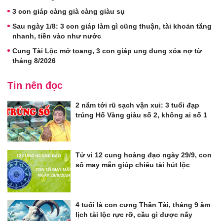
3 con giáp càng già càng giàu sụ
Sau ngày 1/8: 3 con giáp làm gì cũng thuận, tài khoản tăng
nhanh, tiền vào như nước
Cung Tài Lộc mở toang, 3 con giáp ung dung xóa nợ từ
tháng 8/2026
Tin nên đọc
2 năm tới rũ sạch vận xui: 3 tuổi đạp
trúng Hố Vàng giàu số 2, không ai số 1
Tử vi 12 cung hoàng đạo ngày 29/9, con
số may mắn giúp chiêu tài hút lộc
4 tuổi là con cưng Thần Tài, tháng 9 âm
lịch tài lộc rực rỡ, cầu gì được nấy