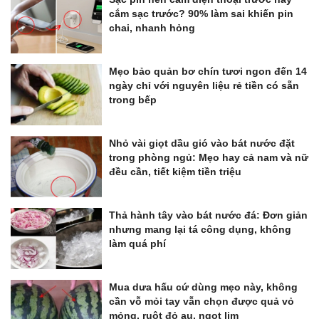
cắm sạc trước? 90% làm sai khiến pin
chai, nhanh hỏng
Mẹo bảo quản bơ chín tươi ngon đến 14
ngày chỉ với nguyên liệu rẻ tiền có sẵn
trong bếp
Nhỏ vài giọt dầu gió vào bát nước đặt
trong phòng ngủ: Mẹo hay cả nam và nữ
đều cần, tiết kiệm tiền triệu
Thả hành tây vào bát nước đá: Đơn giản
nhưng mang lại tá công dụng, không
làm quá phí
Mua dưa hấu cứ dùng mẹo này, không
cần vỗ mỏi tay vẫn chọn được quả vỏ
mỏng, ruột đỏ au, ngọt lịm