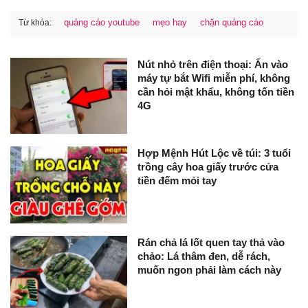
quảng cáo youtube
mẹo hay
chặn quảng cáo
Từ khóa:
Nút nhỏ trên điện thoại: Ấn vào
máy tự bắt Wifi miễn phí, không
cần hỏi mật khẩu, không tốn tiền
4G
Hợp Mệnh Hút Lộc về túi: 3 tuổi
trồng cây hoa giấy trước cửa
tiền đếm mỏi tay
Rán chả lá lốt quen tay thả vào
chảo: Lá thâm đen, dễ rách,
muốn ngon phải làm cách này