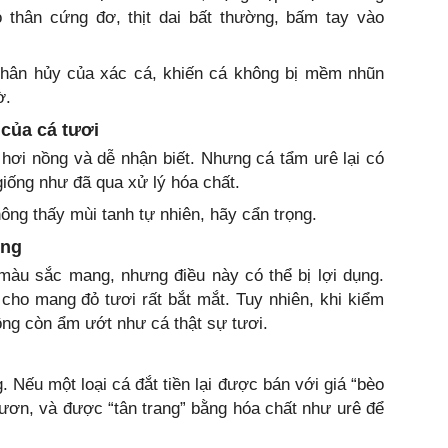
ó thân cứng đơ, thịt dai bất thường, bấm tay vào
phân hủy của xác cá, khiến cá không bị mềm nhũn
ờ.
 của cá tươi
 hơi nồng và dễ nhận biết. Nhưng cá tẩm urê lại có
giống như đã qua xử lý hóa chất.
ông thấy mùi tanh tự nhiên, hãy cẩn trọng.
ờng
àu sắc mang, nhưng điều này có thể bị lợi dụng.
ho mang đỏ tươi rất bắt mắt. Tuy nhiên, khi kiểm
ông còn ẩm ướt như cá thật sự tươi.
 Nếu một loại cá đắt tiền lại được bán với giá “bèo
u, ươn, và được “tân trang” bằng hóa chất như urê để