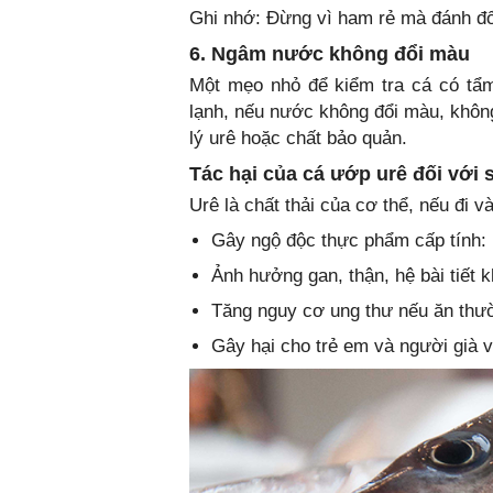
Ghi nhớ: Đừng vì ham rẻ mà đánh đổ
6. Ngâm nước không đổi màu
Một mẹo nhỏ để kiểm tra cá có tẩm
lạnh, nếu nước không đổi màu, không
lý urê hoặc chất bảo quản.
Tác hại của cá ướp urê đối với
Urê là chất thải của cơ thể, nếu đi v
Gây ngộ độc thực phẩm cấp tính: 
Ảnh hưởng gan, thận, hệ bài tiết kh
Tăng nguy cơ ung thư nếu ăn thư
Gây hại cho trẻ em và người già v