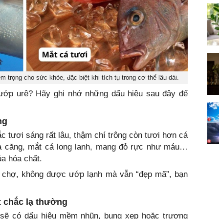
m trọng cho sức khỏe, đặc biệt khi tích tụ trong cơ thể lâu dài.
 ướp urê? Hãy ghi nhớ những dấu hiệu sau đây để
ng
tươi sáng rất lâu, thậm chí trông còn tươi hơn cá
a căng, mắt cá long lanh, mang đỏ rực như máu…
ủa hóa chất.
i chợ, không được ướp lạnh mà vẫn “đẹp mã”, bạn
t chắc lạ thường
 sẽ có dấu hiệu mềm nhũn, bụng xẹp hoặc trương