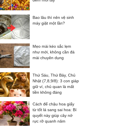
đếm mỏi tay
Bao lâu thì nên vệ sinh
máy giặt một lần?
Mẹo mài kéo sắc lẹm
như mới, không cần đá
mài chuyên dụng
Thứ Sáu, Thứ Bảy, Chủ
Nhật (7,8,9/8): 3 con giáp
giữ ví, chủ quan là mất
tiền không đáng
Cách để chậu hoa giấy
từ tốt lá sang sai hoa: Bí
quyết này giúp cây nở
rực rỡ quanh năm