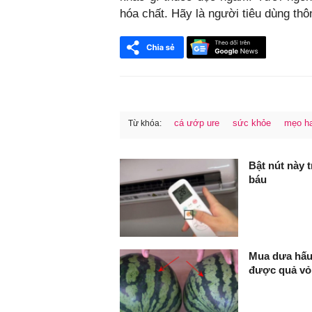
hóa chất. Hãy là người tiêu dùng thô
cá ướp ure
sức khỏe
mẹo h
Từ khóa:
FaceBook
Bật nút này 
báu
Mua dưa hấu
được quả vỏ 