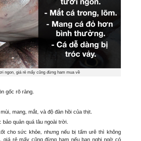
ươi ngon, giá rẻ mấy cũng đừng ham mua về
n gốc rõ ràng.
mùi, mang, mắt, và độ đàn hồi của thịt.
bảo quản quá lâu ngoài trời.
tốt cho sức khỏe, nhưng nếu bị tẩm urê thì không
, giá rẻ mấy cũng đừng ham nếu bạn nghi ngờ có