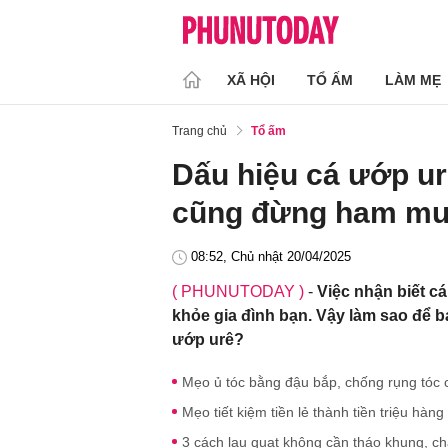
XÃ HỘI
TỔ ẤM
LÀM MẸ
Trang chủ
Tổ ấm
Dấu hiệu cá ướp ur
cũng đừng ham mu
08:52, Chủ nhật 20/04/2025
( PHUNUTODAY )
-
Việc nhận biết cá
khỏe gia đình bạn. Vậy làm sao để bạ
ướp urê?
Mẹo ủ tóc bằng đậu bắp, chống rụng tóc c
Mẹo tiết kiệm tiền lẻ thành tiền triệu hàn
3 cách lau quạt không cần tháo khung, c