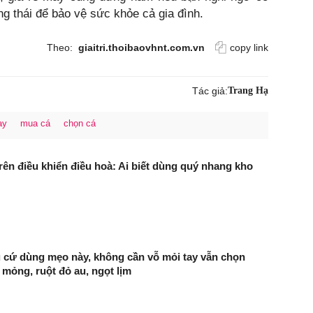
ng thái để bảo vệ sức khỏe cả gia đình.
Theo:
giaitri.thoibaovhnt.com.vn
copy link
Tác giả:
Trang Hạ
ay
mua cá
chọn cá
trên điều khiển điều hoà: Ai biết dùng quý nhang kho
 cứ dùng mẹo này, không cần vỗ mỏi tay vẫn chọn
mỏng, ruột đỏ au, ngọt lịm