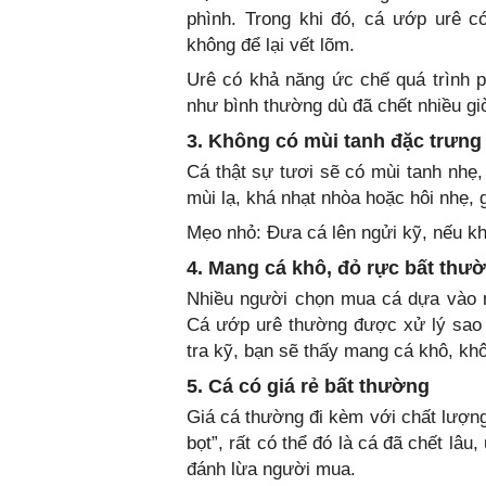
phình. Trong khi đó, cá ướp urê c
không để lại vết lõm.
Urê có khả năng ức chế quá trình 
như bình thường dù đã chết nhiều gi
3. Không có mùi tanh đặc trưng
Cá thật sự tươi sẽ có mùi tanh nhẹ,
mùi lạ, khá nhạt nhòa hoặc hôi nhẹ, 
Mẹo nhỏ: Đưa cá lên ngửi kỹ, nếu kh
4. Mang cá khô, đỏ rực bất thư
Nhiều người chọn mua cá dựa vào m
Cá ướp urê thường được xử lý sao c
tra kỹ, bạn sẽ thấy mang cá khô, kh
5. Cá có giá rẻ bất thường
Giá cá thường đi kèm với chất lượng.
bọt”, rất có thể đó là cá đã chết lâ
đánh lừa người mua.