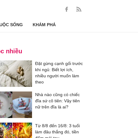
UỘC SỐNG
KHÁM PHÁ
c nhiều
Đặt gừng cạnh gối trước
khi ngủ: Biết lợi ích,
nhiều người muốn làm
theo
Nhà nào cũng có chiếc
đĩa sứ cô tiên: Vậy tiên
nữ trên đĩa là ai?
Từ 8/8 đến 16/8: 3 tuổi
làm đâu thắng đó, tiền