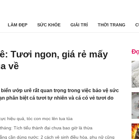
LÀM ĐẸP
SỨC KHỎE
GIẢI TRÍ
THỜI TRANG
C
Đọ
ê: Tươi ngon, giá rẻ mấy
a về
 biển ướp urê rất quan trọng trong việc bảo vệ sức
n phân biệt cá tươi tự nhiên và cá có vẻ tươi do
ực hiệu quả, tóc con mọc lên tua tủa
g tháng: Tích tiểu thành đại chưa bao giờ là thừa
hẳng cần dùng nước: 2 cách vệ sinh điều hòa, phụ nữ cũng