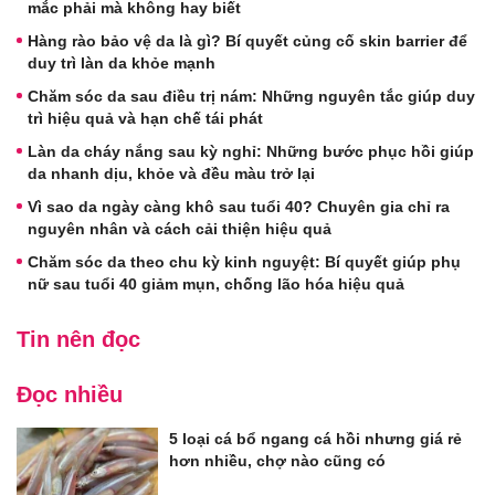
mắc phải mà không hay biết
Hàng rào bảo vệ da là gì? Bí quyết củng cố skin barrier để
duy trì làn da khỏe mạnh
Chăm sóc da sau điều trị nám: Những nguyên tắc giúp duy
trì hiệu quả và hạn chế tái phát
Làn da cháy nắng sau kỳ nghỉ: Những bước phục hồi giúp
da nhanh dịu, khỏe và đều màu trở lại
Vì sao da ngày càng khô sau tuổi 40? Chuyên gia chỉ ra
nguyên nhân và cách cải thiện hiệu quả
Chăm sóc da theo chu kỳ kinh nguyệt: Bí quyết giúp phụ
nữ sau tuổi 40 giảm mụn, chống lão hóa hiệu quả
Tin nên đọc
Đọc nhiều
5 loại cá bổ ngang cá hồi nhưng giá rẻ
hơn nhiều, chợ nào cũng có