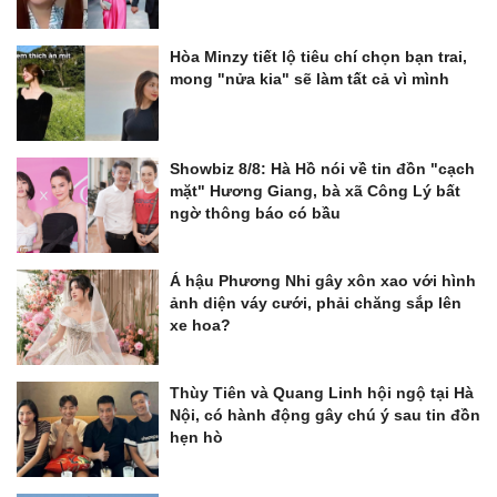
Hòa Minzy tiết lộ tiêu chí chọn bạn trai,
mong "nửa kia" sẽ làm tất cả vì mình
Showbiz 8/8: Hà Hồ nói về tin đồn "cạch
mặt" Hương Giang, bà xã Công Lý bất
ngờ thông báo có bầu
Á hậu Phương Nhi gây xôn xao với hình
ảnh diện váy cưới, phải chăng sắp lên
xe hoa?
Thùy Tiên và Quang Linh hội ngộ tại Hà
Nội, có hành động gây chú ý sau tin đồn
hẹn hò