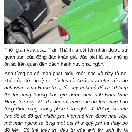
Thời gian vừa qua, Trấn Thành là cái tên nhận được sự
quan tâm của đông đảo khán giả, đặc biệt là sau những
ồn ào liên quan đến cách hành xử, phát ngôn.
Anh từng đã có màn phát biểu khóc nấc và bày tỏ nỗi
khổ của đời nghệ sĩ:
Từ lúc tôi bước vào nhìn dàn đồ
anh Đàm Vĩnh Hưng treo, tôi suy nghĩ có đẻ ra 10 kiếp
thì tôi cũng không bao giờ được như anh Đàm Vĩnh
Hưng lúc này. Nó đủ đẹp và chỉn chu để làm viện bảo
tàng thời trang, trang phục của nghệ sĩ. Không ai chịu
khó để bộ đồ quá nhiều phụ kiện mà làm được như vậy,
mở màn người ta tung một cái như quý phi và thay bộ
đồ liền. Có thể thấy sự đầu tư của anh ấy, anh ấy là