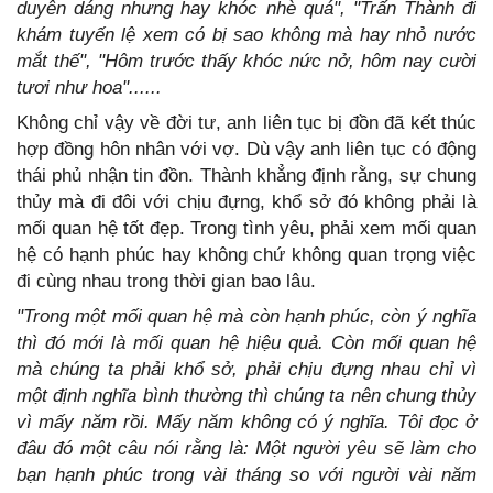
duyên dáng nhưng hay khóc nhè quá", "Trấn Thành đi
khám tuyến lệ xem có bị sao không mà hay nhỏ nước
mắt thế", "Hôm trước thấy khóc nức nở, hôm nay cười
tươi như hoa"......
Không chỉ vậy về đời tư, anh liên tục bị đồn đã kết thúc
hợp đồng hôn nhân với vợ. Dù vậy anh liên tục có động
thái phủ nhận tin đồn. Thành khẳng định rằng, sự chung
thủy mà đi đôi với chịu đựng, khổ sở đó không phải là
mối quan hệ tốt đẹp. Trong tình yêu, phải xem mối quan
hệ có hạnh phúc hay không chứ không quan trọng việc
đi cùng nhau trong thời gian bao lâu.
"Trong một mối quan hệ mà còn hạnh phúc, còn ý nghĩa
thì đó mới là mối quan hệ hiệu quả. Còn mối quan hệ
mà chúng ta phải khổ sở, phải chịu đựng nhau chỉ vì
một định nghĩa bình thường thì chúng ta nên chung thủy
vì mấy năm rồi. Mấy năm không có ý nghĩa. Tôi đọc ở
đâu đó một câu nói rằng là: Một người yêu sẽ làm cho
bạn hạnh phúc trong vài tháng so với người vài năm