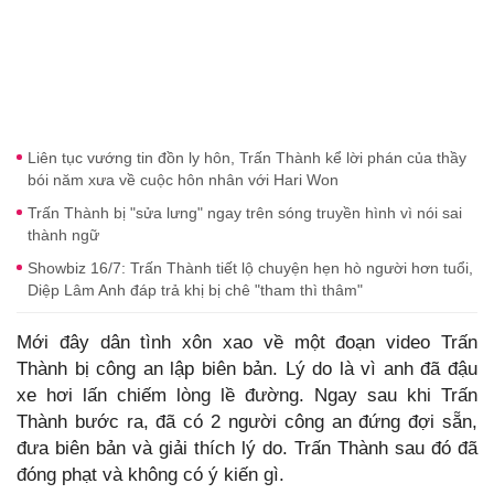
Liên tục vướng tin đồn ly hôn, Trấn Thành kể lời phán của thầy
bói năm xưa về cuộc hôn nhân với Hari Won
Trấn Thành bị "sửa lưng" ngay trên sóng truyền hình vì nói sai
thành ngữ
Showbiz 16/7: Trấn Thành tiết lộ chuyện hẹn hò người hơn tuổi,
Diệp Lâm Anh đáp trả khị bị chê "tham thì thâm"
Mới đây dân tình xôn xao về một đoạn video Trấn
Thành bị công an lập biên bản. Lý do là vì anh đã đậu
xe hơi lấn chiếm lòng lề đường. Ngay sau khi Trấn
Thành bước ra, đã có 2 người công an đứng đợi sẵn,
đưa biên bản và giải thích lý do. Trấn Thành sau đó đã
đóng phạt và không có ý kiến gì.