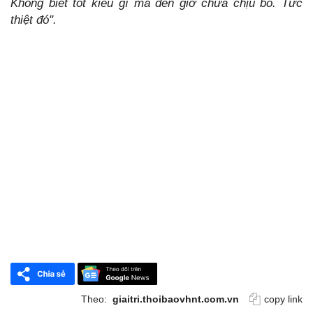
Không biết tốt kiểu gì mà đến giờ chưa chịu bỏ. Tức
thiệt đó".
Theo:
giaitri.thoibaovhnt.com.vn
copy link