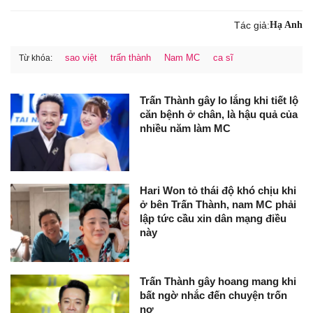
Tác giả:
Hạ Anh
sao việt
trấn thành
Nam MC
ca sĩ
Từ khóa:
Trấn Thành gây lo lắng khi tiết lộ
căn bệnh ở chân, là hậu quả của
nhiều năm làm MC
Hari Won tỏ thái độ khó chịu khi
ở bên Trấn Thành, nam MC phải
lập tức cầu xin dân mạng điều
này
Trấn Thành gây hoang mang khi
bất ngờ nhắc đến chuyện trốn
nợ