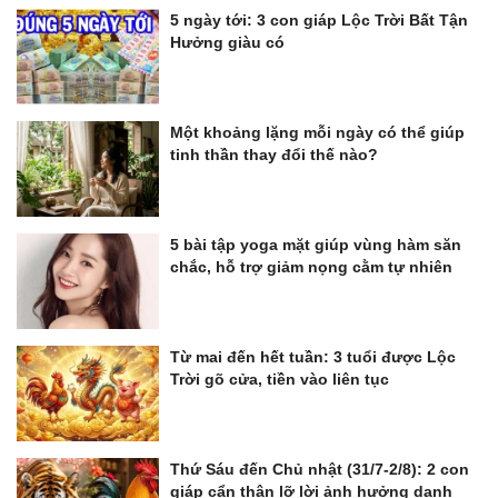
5 ngày tới: 3 con giáp Lộc Trời Bất Tận
Hưởng giàu có
Một khoảng lặng mỗi ngày có thể giúp
tinh thần thay đổi thế nào?
5 bài tập yoga mặt giúp vùng hàm săn
chắc, hỗ trợ giảm nọng cằm tự nhiên
Từ mai đến hết tuần: 3 tuổi được Lộc
Trời gõ cửa, tiền vào liên tục
Thứ Sáu đến Chủ nhật (31/7-2/8): 2 con
giáp cẩn thận lỡ lời ảnh hưởng danh