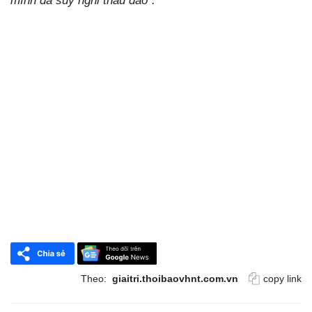
mình đã suy nghĩ thấu đáo".
Theo:
giaitri.thoibaovhnt.com.vn
copy link