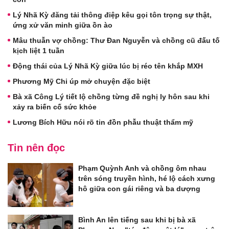
Lý Nhã Kỳ đăng tải thông điệp kêu gọi tôn trọng sự thật,
ứng xử văn minh giữa ồn ào
Mâu thuẫn vợ chồng: Thư Đan Nguyễn và chồng cũ đấu tố
kịch liệt 1 tuần
Động thái của Lý Nhã Kỳ giữa lúc bị réo tên khắp MXH
Phương Mỹ Chi úp mở chuyện đặc biệt
Bà xã Công Lý tiết lộ chồng từng đề nghị ly hôn sau khi
xảy ra biến cố sức khỏe
Lương Bích Hữu nói rõ tin đồn phẫu thuật thẩm mỹ
Tin nên đọc
Phạm Quỳnh Anh và chồng ôm nhau
trên sóng truyền hình, hé lộ cách xưng
hô giữa con gái riêng và ba dượng
Bình An lên tiếng sau khi bị bà xã