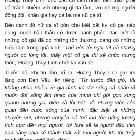
Hoàng Thùy Linh cho biết cô cảm nhận bản thân phải
có trách nhiệm với những gì đã làm, với những người
đồng đội, khán giả hay cả ba mẹ nữ ca sĩ.
Bên cạnh đó nữ ca sĩ còn cho biết bất kỳ cô gái nào
cũng muốn bản thân có được hạnh phúc, đặc biệt là
những cô gái đã có những tổn thương, càng có những
hiểu lầm trong quá khứ.
"Thế nên tôi nghĩ tất cả những
người có lòng tốt, thấy một cô gái thì sẽ chúc mừng
thôi",
Hoàng Thùy Linh chốt lại vấn đề
Trước đó, khi tin đồn nổ ra, Hoàng Thùy Linh giữ im
lặng còn Đen Vâu lên tiếng:
"Từ trước đến giờ, tôi
không nhắc nhiều về gia đình và đời sống cá nhân vì
muốn đời sống âm nhạc của mình chỉ gói gọn xung
quanh những giai điệu và lời hát.
Về những việc liên
quan đến cuộc sống của mình, đặc biệt là những
chuyện vui, những chuyện có thể lan tỏa năng lượng
tích cực đến mọi người, tôi hứa sẽ là người đầu tiên
sẵn sàng chia sẻ thành thật với mọi người khi tôi thấy