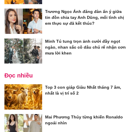
Trương Ngọc Ánh đăng đàn ẩn ý giữa
tin đồn chia tay Anh Dũng, mối tình chị
em thực sự đã kết thúc?
Minh Tú tung trọn ảnh cưới đầy ngọt
ngào, nhan sắc cô dâu chú rể nhận cơn
mưa lời khen
Đọc nhiều
Top 3 con giáp Giàu Nhất tháng 7 âm,
nhất là vị trí số 2
Mai Phương Thúy từng khiến Ronaldo
ngoái nhìn