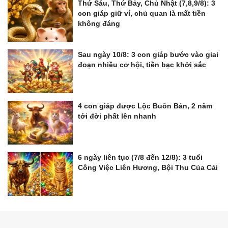
Thứ Sáu, Thứ Bảy, Chủ Nhật (7,8,9/8): 3
con giáp giữ ví, chủ quan là mất tiền
không đáng
Sau ngày 10/8: 3 con giáp bước vào giai
đoạn nhiều cơ hội, tiền bạc khởi sắc
4 con giáp được Lộc Buôn Bán, 2 năm
tới đời phất lên nhanh
6 ngày liên tục (7/8 đến 12/8): 3 tuổi
Công Việc Liên Hương, Bội Thu Của Cải