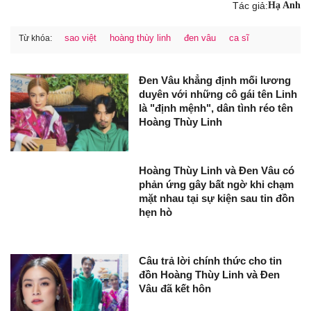
Tác giả:
Hạ Anh
sao việt
hoàng thùy linh
đen vâu
ca sĩ
Từ khóa:
Đen Vâu khẳng định mối lương
duyên với những cô gái tên Linh
là "định mệnh", dân tình réo tên
Hoàng Thùy Linh
Hoàng Thùy Linh và Đen Vâu có
phản ứng gây bất ngờ khi chạm
mặt nhau tại sự kiện sau tin đồn
hẹn hò
Câu trả lời chính thức cho tin
đồn Hoàng Thùy Linh và Đen
Vâu đã kết hôn