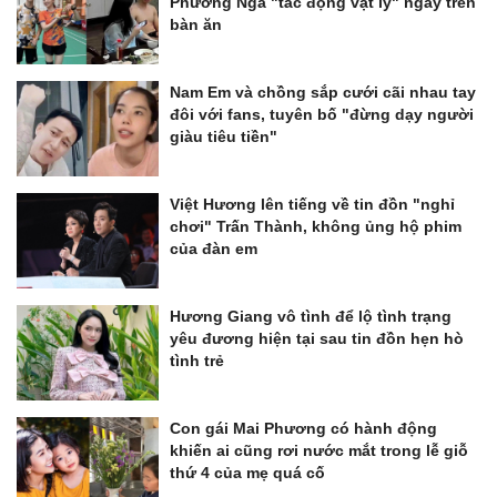
Phương Nga "tác động vật lý" ngay trên
bàn ăn
Nam Em và chồng sắp cưới cãi nhau tay
đôi với fans, tuyên bố "đừng dạy người
giàu tiêu tiền"
Việt Hương lên tiếng về tin đồn "nghỉ
chơi" Trấn Thành, không ủng hộ phim
của đàn em
Hương Giang vô tình để lộ tình trạng
yêu đương hiện tại sau tin đồn hẹn hò
tình trẻ
Con gái Mai Phương có hành động
khiến ai cũng rơi nước mắt trong lễ giỗ
thứ 4 của mẹ quá cố