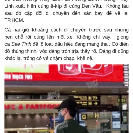
Linh xuất hiện cùng ê-kíp đi cùng Đen Vâu. Không lâu
sau đó cặp đôi di chuyển đến sân bay để về lại
TP.HCM.
Cả hai giữ khoảng cách di chuyển trước sau nhưng
hẹn chỗ rồi cùng lên một xe. Không chỉ vậy, giọng
ca
See Tình
để lộ loạt dấu hiệu đang mang thai. Cô diện
đồ thùng thình, vóc dáng tròn trịa thấy rõ. Dáng đi cũng
khác lạ, trông có vẻ chậm chạp, khệ nệ.