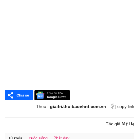
Theo:
giaitri.thoibaovhnt.com.vn
copy link
Tác giả:
Mỹ Dạ
cuộc sống
Phật dạy
Từ khóa: