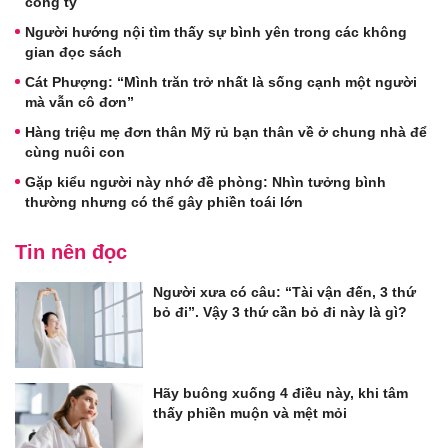
công ty
Người hướng nội tìm thấy sự bình yên trong các không
gian đọc sách
Cát Phượng: “Mình trăn trở nhất là sống cạnh một người
mà vẫn cô đơn”
Hàng triệu mẹ đơn thân Mỹ rủ bạn thân về ở chung nhà để
cùng nuôi con
Gặp kiểu người này nhớ đề phòng: Nhìn tưởng bình
thường nhưng có thể gây phiền toái lớn
Tin nên đọc
Người xưa có câu: “Tài vận đến, 3 thứ
bỏ đi”. Vậy 3 thứ cần bỏ đi này là gì?
Hãy buông xuống 4 điều này, khi tâm
thấy phiền muộn và mệt mỏi