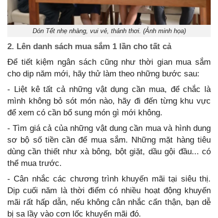
Dón Tết nhẹ nhàng, vui vẻ, thảnh thơi. (Ảnh minh họa)
2. Lên danh sách mua sắm 1 lần cho tất cả
Để tiết kiệm ngân sách cũng như thời gian mua sắm
cho dịp năm mới, hãy thử làm theo những bước sau:
- Liệt kê tất cả những vật dụng cần mua, để chắc là
mình không bỏ sót món nào, hãy đi đến từng khu vực
để xem có cần bổ sung món gì mới không.
- Tìm giá cả của những vật dung cần mua và hình dung
sơ bộ số tiền cần để mua sắm. Những mặt hàng tiêu
dùng cần thiết như xà bông, bột giặt, dầu gội đầu... có
thể mua trước.
- Cân nhắc các chương trình khuyến mãi tại siêu thị.
Dịp cuối năm là thời điểm có nhiều hoạt động khuyến
mãi rất hấp dẫn, nếu không cân nhắc cẩn thận, bạn dễ
bị sa lầy vào cơn lốc khuyến mãi đó.