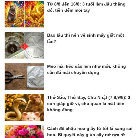
Từ 8/8 đến 16/8: 3 tuổi làm đâu thắng
đó, tiền đếm mỏi tay
Bao lâu thì nên vệ sinh máy giặt một
lần?
Mẹo mài kéo sắc lẹm như mới, không
cần đá mài chuyên dụng
Thứ Sáu, Thứ Bảy, Chủ Nhật (7,8,9/8): 3
con giáp giữ ví, chủ quan là mất tiền
không đáng
Cách để chậu hoa giấy từ tốt lá sang sai
hoa: Bí quyết này giúp cây nở rực rỡ