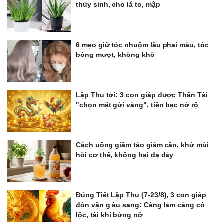
thủy sinh, cho lá to, mập
6 mẹo giữ tóc nhuộm lâu phai màu, tóc
bóng mượt, không khô
Lập Thu tới: 3 con giáp được Thần Tài
"chọn mặt gửi vàng", tiền bạc nở rộ
Cách uống giấm táo giảm cân, khử mùi
hôi cơ thể, không hại dạ dày
Đúng Tiết Lập Thu (7-23/8), 3 con giáp
đón vận giàu sang: Càng làm càng có
lộc, tài khí bừng nở