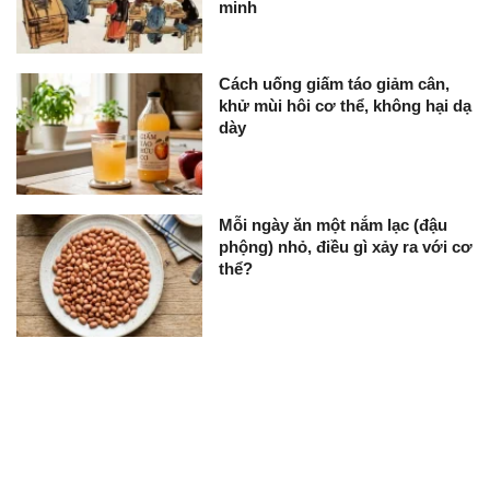
minh
Cách uống giấm táo giảm cân,
khử mùi hôi cơ thể, không hại dạ
dày
Mỗi ngày ăn một nắm lạc (đậu
phộng) nhỏ, điều gì xảy ra với cơ
thể?