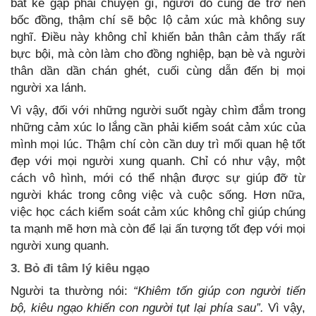
bất kể gặp phải chuyện gì, người đó cũng dễ trở nên
bốc đồng, thậm chí sẽ bộc lộ cảm xúc mà không suy
nghĩ. Điều này không chỉ khiến bản thân cảm thấy rất
bực bội, mà còn làm cho đồng nghiệp, bạn bè và người
thân dần dần chán ghét, cuối cùng dẫn đến bị mọi
người xa lánh.
Vì vậy, đối với những người suốt ngày chìm đắm trong
những cảm xúc lo lắng cần phải kiểm soát cảm xúc của
mình mọi lúc. Thậm chí còn cần duy trì mối quan hệ tốt
đẹp với mọi người xung quanh. Chỉ có như vậy, một
cách vô hình, mới có thể nhận được sự giúp đỡ từ
người khác trong công việc và cuộc sống. Hơn nữa,
việc học cách kiểm soát cảm xúc không chỉ giúp chúng
ta mạnh mẽ hơn mà còn để lại ấn tượng tốt đẹp với mọi
người xung quanh.
3. Bỏ đi tâm lý kiêu ngạo
Người ta thường nói:
“Khiêm tốn giúp con người tiến
bộ, kiêu ngạo khiến con người tụt lại phía sau”.
Vì vậy,