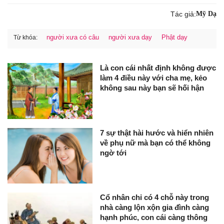
Tác giả:
Mỹ Dạ
người xưa có câu
người xưa dạy
Phật dạy
Từ khóa:
Là con cái nhất định không được
làm 4 điều này với cha mẹ, kẻo
không sau này bạn sẽ hối hận
7 sự thật hài hước và hiển nhiên
về phụ nữ mà bạn có thể không
ngờ tới
Cổ nhân chỉ có 4 chỗ này trong
nhà càng lộn xộn gia đình càng
hạnh phúc, con cái càng thông