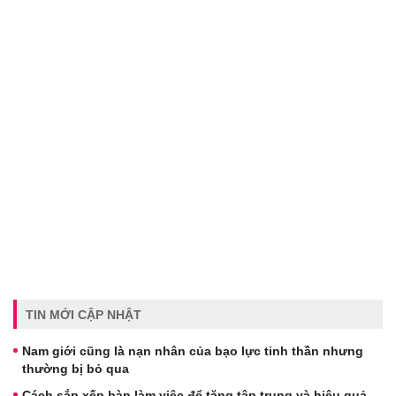
TIN MỚI CẬP NHẬT
Nam giới cũng là nạn nhân của bạo lực tinh thần nhưng
thường bị bỏ qua
Cách sắp xếp bàn làm việc để tăng tập trung và hiệu quả