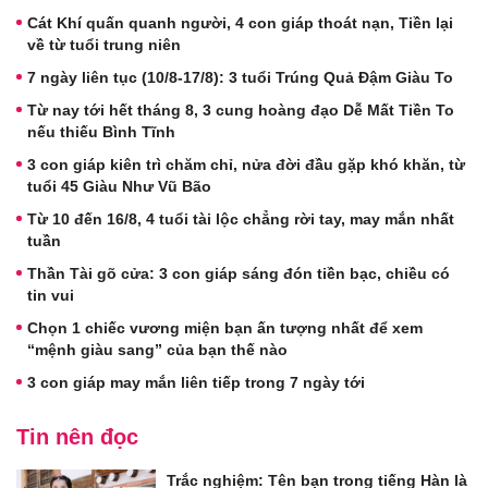
Cát Khí quấn quanh người, 4 con giáp thoát nạn, Tiền lại
về từ tuổi trung niên
7 ngày liên tục (10/8-17/8): 3 tuổi Trúng Quả Đậm Giàu To
Từ nay tới hết tháng 8, 3 cung hoàng đạo Dễ Mất Tiền To
nếu thiếu Bình Tĩnh
3 con giáp kiên trì chăm chỉ, nửa đời đầu gặp khó khăn, từ
tuổi 45 Giàu Như Vũ Bão
Từ 10 đến 16/8, 4 tuổi tài lộc chẳng rời tay, may mắn nhất
tuần
Thần Tài gõ cửa: 3 con giáp sáng đón tiền bạc, chiều có
tin vui
Chọn 1 chiếc vương miện bạn ấn tượng nhất để xem
“mệnh giàu sang” của bạn thế nào
3 con giáp may mắn liên tiếp trong 7 ngày tới
Tin nên đọc
Trắc nghiệm: Tên bạn trong tiếng Hàn là