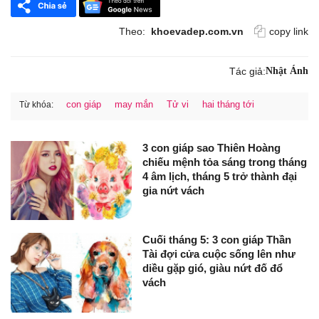
Theo:
khoevadep.com.vn
copy link
Tác giả:
Nhật Ánh
con giáp
may mắn
Tử vi
hai tháng tới
Từ khóa:
3 con giáp sao Thiên Hoàng
chiếu mệnh tỏa sáng trong tháng
4 âm lịch, tháng 5 trở thành đại
gia nứt vách
Cuối tháng 5: 3 con giáp Thần
Tài đợi cửa cuộc sống lên như
diều gặp gió, giàu nứt đố đổ
vách