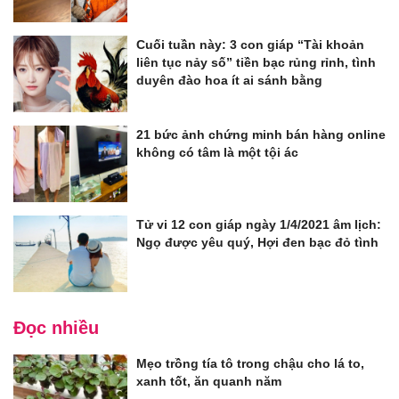
Cuối tuần này: 3 con giáp “Tài khoản
liên tục nảy số” tiền bạc rủng rỉnh, tình
duyên đào hoa ít ai sánh bằng
21 bức ảnh chứng minh bán hàng online
không có tâm là một tội ác
Tử vi 12 con giáp ngày 1/4/2021 âm lịch:
Ngọ được yêu quý, Hợi đen bạc đỏ tình
Đọc nhiều
Mẹo trồng tía tô trong chậu cho lá to,
xanh tốt, ăn quanh năm