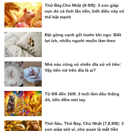
Thứ Bảy,Chủ Nhật (8-9/8): 3 con giáp
cực đỏ cả tình lẫn tiền, biết điều này có
thể bật mạnh
Đặt gừng cạnh gối trước khi ngủ: Biết
lợi ích, nhiều người muốn làm theo
Nhà nào cũng có chiếc đĩa sứ cô tiên:
Vậy tiên nữ trên đĩa là ai?
Từ 8/8 đến 16/8: 3 tuổi làm đâu thắng
đó, tiền đếm mỏi tay
Thứ Sáu, Thứ Bảy, Chủ Nhật (7,8,9/8): 3
con giáp giữ ví, chủ quan là mất tiền