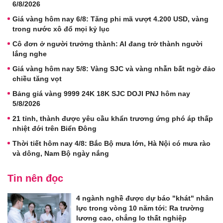
6/8/2026
Giá vàng hôm nay 6/8: Tăng phi mã vượt 4.200 USD, vàng
trong nước xô đổ mọi kỷ lục
Cô đơn ở người trưởng thành: AI đang trở thành người
lắng nghe
Giá vàng hôm nay 5/8: Vàng SJC và vàng nhẫn bất ngờ đảo
chiều tăng vọt
Bảng giá vàng 9999 24K 18K SJC DOJI PNJ hôm nay
5/8/2026
21 tỉnh, thành được yêu cầu khẩn trương ứng phó áp thấp
nhiệt đới trên Biển Đông
Thời tiết hôm nay 4/8: Bắc Bộ mưa lớn, Hà Nội có mưa rào
và dông, Nam Bộ ngày nắng
Tin nên đọc
4 ngành nghề được dự báo "khát" nhân
lực trong vòng 10 năm tới: Ra trường
lương cao, chẳng lo thất nghiệp