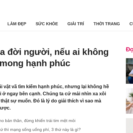
LÀM ĐẸP
SỨC KHỎE
GIẢI TRÍ
THỜI TRANG
C
Đọ
của đời người, nếu ai không
 mong hạnh phúc
 vật vã tìm kiếm hạnh phúc, nhưng lại không hề
i ở ngay bên cạnh. Chúng ta cứ mải nhìn xa xôi
hật sự muốn. Đó là lý do giải thích vì sao mà
được.
ho bản thân, đừng khiến trái tim mệt mỏi
ứ thì mạng sống uổng phí, 3 thứ này là gì?