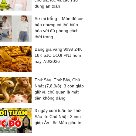
cho da, tóc và cách sử
dụng an toàn
Sơ mi trắng – Món đồ cơ
bản nhưng có thể biến
hóa với đủ phong cách
thời trang
Bảng giá vàng 9999 24K
18K SJC DOJI PNJ hôm
nay 7/8/2026
Thứ Sáu, Thứ Bảy, Chủ
Nhật (7,8,9/8): 3 con giáp
giữ ví, chủ quan là mất
tiền không đáng
3 ngày cuối tuần từ Thứ
Sáu tới Chủ Nhật: 3 con
giáp Ăn Lộc Mẫu giàu to