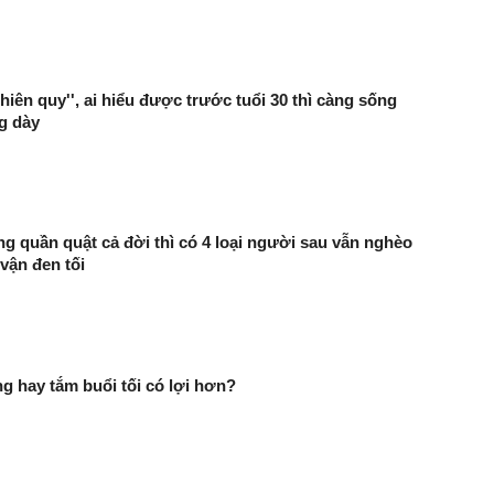
thiên quy'', ai hiểu được trước tuổi 30 thì càng sống
g dày
ng quần quật cả đời thì có 4 loại người sau vẫn nghèo
 vận đen tối
g hay tắm buổi tối có lợi hơn?