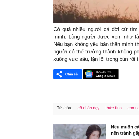
Có quá nhiều người cả đời cứ tìm 
mình. Lòng người được xem như là 
Nếu bạn không yêu bản thân mình th
người có thể trưởng thành không ph
xuống vực sâu, lặn lội trong bùn rồi
cổ nhân dạy
thức tỉnh
con n
Từ khóa:
FaceBook
Nếu muốn cả 
nên tránh gấ