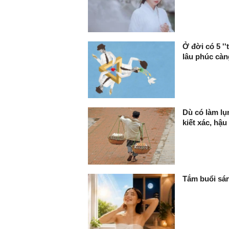
Ở đời có 5 ''
lâu phúc càn
Dù có làm lụ
kiết xác, hậu
Tắm buổi sán