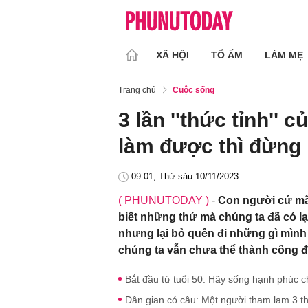
XÃ HỘI
TỔ ẤM
LÀM MẸ
Trang chủ
Cuộc sống
3 lần ''thức tỉnh'' 
làm được thì đừng
09:01, Thứ sáu 10/11/2023
( PHUNUTODAY )
-
Con người cứ mãi
biết những thứ mà chúng ta đã có lạ
nhưng lại bỏ quên đi những gì mình t
chúng ta vẫn chưa thể thành công 
Bắt đầu từ tuổi 50: Hãy sống hạnh phúc c
Dân gian có câu: Một người tham lam 3 th