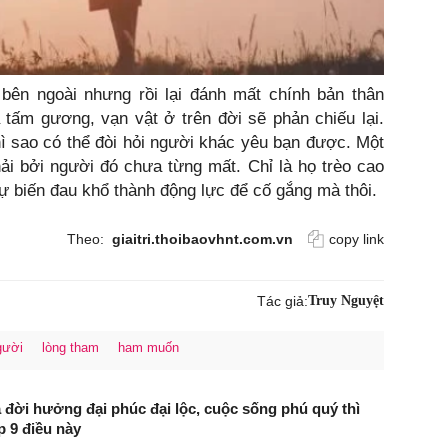
bên ngoài nhưng rồi lại đánh mất chính bản thân
tấm gương, vạn vật ở trên đời sẽ phản chiếu lại.
ì sao có thể đòi hỏi người khác yêu bạn được. Một
ải bởi người đó chưa từng mất. Chỉ là họ trèo cao
 tự biến đau khổ thành động lực để cố gắng mà thôi.
Theo:
giaitri.thoibaovhnt.com.vn
copy link
Tác giả:
Truy Nguyệt
gười
lòng tham
ham muốn
đời hưởng đại phúc đại lộc, cuộc sống phú quý thì
p 9 điều này