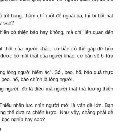
tốt bụng, thậm chí ruột để ngoài da, thì bị bắt nạt
y sao?
hiện có thiện báo hay không, mà chỉ liên quan đến
ặt thật của người khác, cơ bản có thể gặp dữ hóa
 được bộ mặt thật của người khác, cơ bản sẽ bị lừa
ng lòng người hiểm ác”. Sói, beo, hổ, báo quả thực
beo, hổ, báo chính là lòng người.
òng người, đó là điều mà người thật thà lương thiện
 Thiếu nhãn lực nhìn người mới là vấn đề lớn. Bạn
ông thể đưa ra chiến lược. Như vậy, chẳng phải dễ
n bạc nghĩa hay sao?
h