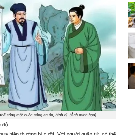
thể sống một cuộc sống an ổn, bình dị. (Ảnh minh họa)
ó độ
ngựa hiền thường bị cưỡi. Với người quân tử, có thể