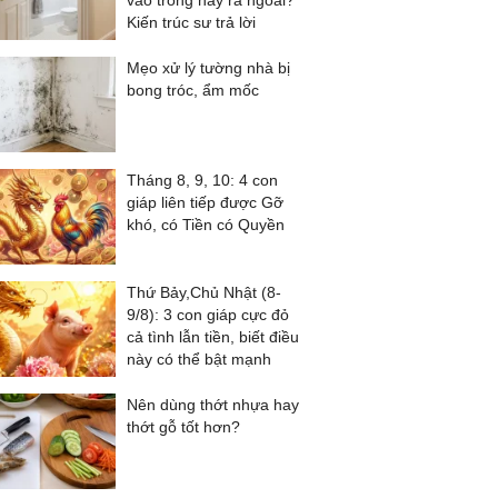
vào trong hay ra ngoài?
Kiến trúc sư trả lời
Mẹo xử lý tường nhà bị
bong tróc, ẩm mốc
Tháng 8, 9, 10: 4 con
giáp liên tiếp được Gỡ
khó, có Tiền có Quyền
Thứ Bảy,Chủ Nhật (8-
9/8): 3 con giáp cực đỏ
cả tình lẫn tiền, biết điều
này có thể bật mạnh
Nên dùng thớt nhựa hay
thớt gỗ tốt hơn?