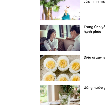
của mình mà 
Trong tình yê
hạnh phúc
Điều gì xảy 
Uống nước gì