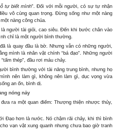
ỗ tự biết mình
”. Đối với mỗi người, có sự tự nhận
 điều vô cùng quan trọng. Đừng sống như một nàng
 một nàng công chúa.
 là người tài giỏi, cao siêu. Đến khi bước chân vào
ình chỉ là một người bình thường.
 đã là quay đầu là bờ. Nhưng vẫn có những người,
rằng mình là nhân vật chính “bá đạo”. Những người
“tấm thép”, đầu rơi máu chảy.
ười bình thường với tài năng trung bình, nhưng họ
 mình nên làm gì, không nên làm gì, dục vọng vừa
sống an ổn, bình dị.
vàng nóng nảy
 đưa ra một quan điểm: Thượng thiện nhược thủy,
với Đạo hơn là nước. Nó chậm rãi chảy, khi thì bình
lợi cho vạn vật xung quanh nhưng chưa bao giờ tranh