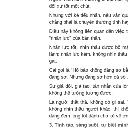
đối xử tốt một chút.
Nhưng với kẻ tiểu nhân, nếu vẫn quá 
chẳng phải là chuyện thường tình ha
Điều này không liên quan đến việc t
“nhãn lực” của bản thân.
Nhãn lực tốt, nhìn thấu được bộ m
lành; nhãn lực kém, không nhìn thấu
gạt.
Cái gọi là “Hổ báo không đáng sợ bằ
đáng sợ. Nhưng đáng sợ hơn cả sói, 
Sự giả dối, giả tạo, tàn nhẫn của l
không thể tưởng tượng được.
Là người thật thà, không có gì sai.
không nhìn thấu người khác, thì kh
dàng đem lòng tốt dành cho kẻ vô ơ
3. Tỉnh táo, sáng suốt, tự biết mìn