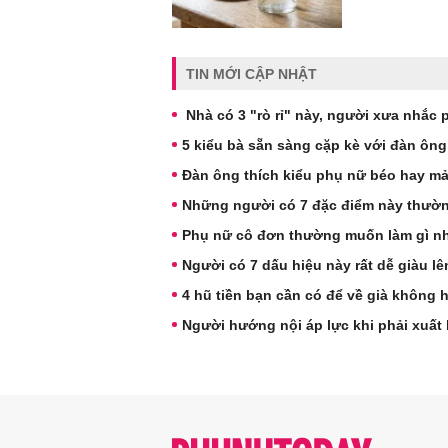
TIN MỚI CẬP NHẬT
Nhà có 3 "rò rỉ" này, người xưa nhắc 
5 kiểu bà sẵn sàng cặp kè với đàn ông
Đàn ông thích kiểu phụ nữ béo hay m
Những người có 7 đặc điểm này thườn
Phụ nữ cô đơn thường muốn làm gì nh
Người có 7 dấu hiệu này rất dễ giàu l
4 hũ tiền bạn cần có để về già không 
Người hướng nội áp lực khi phải xuất 