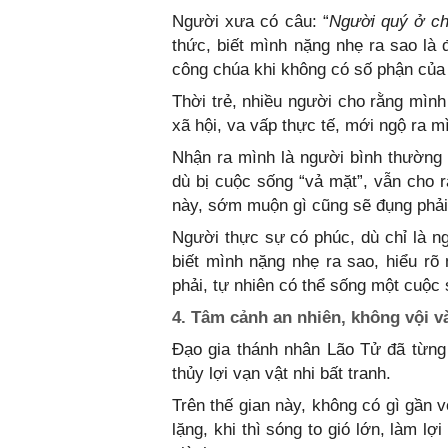
Người xưa có câu: “
Người quý ở ch
thức, biết mình nặng nhẹ ra sao là
công chúa khi không có số phận của
Thời trẻ, nhiều người cho rằng mình
xã hội, va vấp thực tế, mới ngộ ra m
Nhận ra mình là người bình thường
dù bị cuộc sống “vả mặt”, vẫn cho 
này, sớm muộn gì cũng sẽ đụng phải 
Người thực sự có phúc, dù chỉ là ng
biết mình nặng nhẹ ra sao, hiểu rõ
phải, tự nhiên có thể sống một cuộc 
4. Tâm cảnh an nhiên, không vội 
Đạo gia thánh nhân Lão Tử đã từng
thủy lợi vạn vật nhi bất tranh.
Trên thế gian này, không có gì gần 
lặng, khi thì sóng to gió lớn, làm 