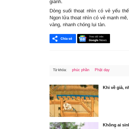
giành.
Dòng suối thoạt nhìn có vẻ yếu thế
Ngọn lửa thoạt nhìn có vẻ mạnh mẽ, d
vàng, nhanh chóng lụi tàn.
phúc phần
Phật dạy
Từ khóa:
FaceBook
Khi về già, n
Không ai sinh