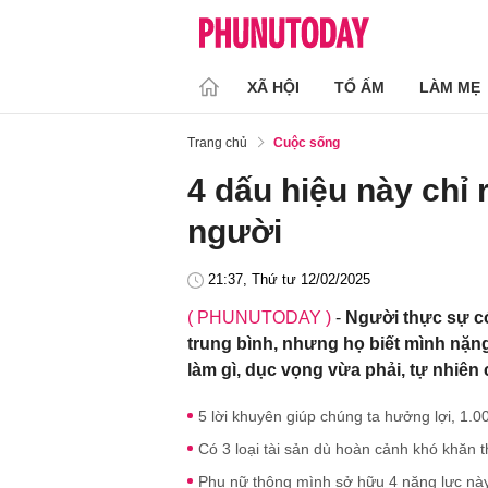
XÃ HỘI
TỔ ẤM
LÀM MẸ
Trang chủ
Cuộc sống
4 dấu hiệu này chỉ
người
21:37, Thứ tư 12/02/2025
( PHUNUTODAY )
-
Người thực sự có
trung bình, nhưng họ biết mình nặng
làm gì, dục vọng vừa phải, tự nhiên
5 lời khuyên giúp chúng ta hưởng lợi, 1.0
Có 3 loại tài sản dù hoàn cảnh khó khăn
Phụ nữ thông mình sở hữu 4 năng lực này,