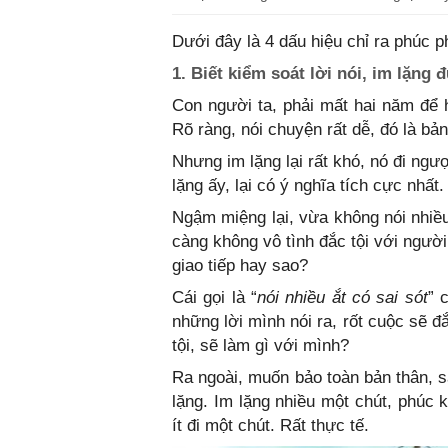
Dưới đây là 4 dấu hiệu chỉ ra phúc 
1. Biết kiểm soát lời nói, im lặng 
Con người ta, phải mất hai năm để h
Rõ ràng, nói chuyện rất dễ, đó là bả
Nhưng im lặng lại rất khó, nó đi ngư
lặng ấy, lại có ý nghĩa tích cực nhất.
Ngậm miệng lại, vừa không nói nhiều
càng không vô tình đắc tội với ngườ
giao tiếp hay sao?
Cái gọi là “
nói nhiều ắt có sai sót
” 
những lời mình nói ra, rốt cuộc sẽ đ
tội, sẽ làm gì với mình?
Ra ngoài, muốn bảo toàn bản thân, s
lặng. Im lặng nhiều một chút, phúc 
ít đi một chút. Rất thực tế.