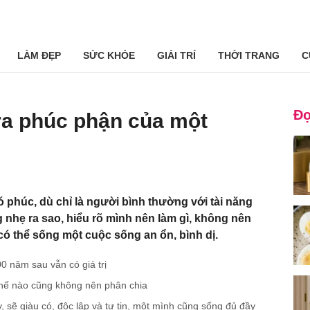
LÀM ĐẸP
SỨC KHỎE
GIẢI TRÍ
THỜI TRANG
C
Đọ
 ra phúc phận của một
 phúc, dù chỉ là người bình thường với tài năng
 nhẹ ra sao, hiểu rõ mình nên làm gì, không nên
 có thể sống một cuộc sống an ổn, bình dị.
00 năm sau vẫn có giá trị
 thế nào cũng không nên phân chia
 sẽ giàu có, độc lập và tự tin, một mình cũng sống đủ đầy