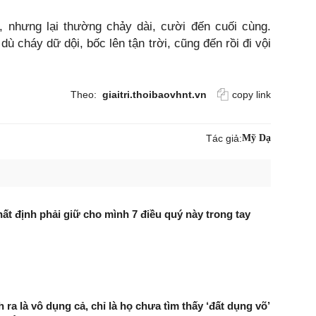
, nhưng lại thường chảy dài, cười đến cuối cùng.
ù cháy dữ dội, bốc lên tận trời, cũng đến rồi đi vội
Theo:
giaitri.thoibaovhnt.vn
copy link
Tác giả:
Mỹ Dạ
hất định phải giữ cho mình 7 điều quý này trong tay
 ra là vô dụng cả, chỉ là họ chưa tìm thấy ‘đất dụng võ’