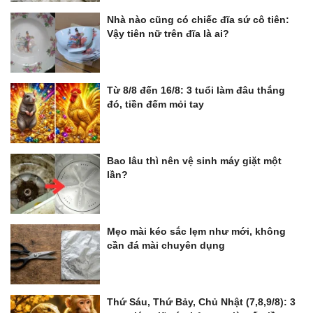
Nhà nào cũng có chiếc đĩa sứ cô tiên:
Vậy tiên nữ trên đĩa là ai?
Từ 8/8 đến 16/8: 3 tuổi làm đâu thắng
đó, tiền đếm mỏi tay
Bao lâu thì nên vệ sinh máy giặt một
lần?
Mẹo mài kéo sắc lẹm như mới, không
cần đá mài chuyên dụng
Thứ Sáu, Thứ Bảy, Chủ Nhật (7,8,9/8): 3