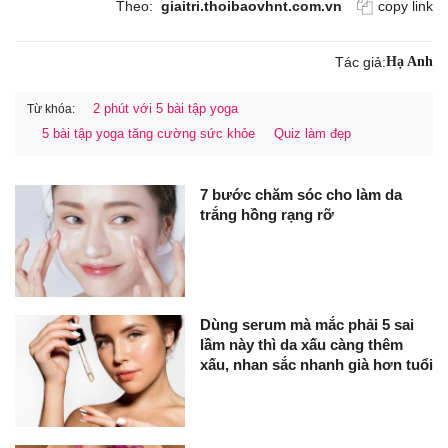
Theo:
giaitri.thoibaovhnt.com.vn
copy link
Tác giả:
Hạ Anh
2 phút với 5 bài tập yoga
Từ khóa:
5 bài tập yoga tăng cường sức khỏe
Quiz làm đẹp
7 bước chăm sóc cho làm da
trắng hồng rạng rỡ
Dùng serum mà mắc phải 5 sai
lầm này thì da xấu càng thêm
xấu, nhan sắc nhanh già hơn tuổi