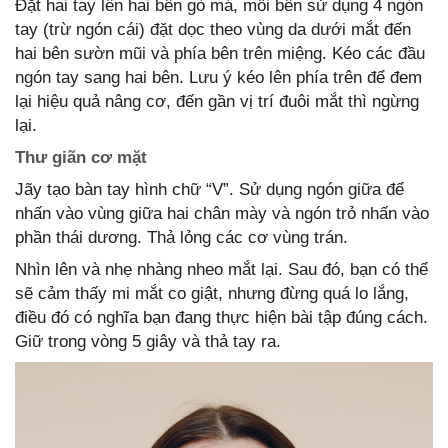
Đặt hai tay lên hai bên gò má, mỗi bên sử dụng 4 ngón
tay (trừ ngón cái) đặt dọc theo vùng da dưới mắt đến
hai bên sườn mũi và phía bên trên miệng. Kéo các đầu
ngón tay sang hai bên. Lưu ý kéo lên phía trên để đem
lại hiệu quả nâng cơ, đến gần vị trí đuôi mắt thì ngừng
lại.
Thư giãn cơ mặt
Jãy tạo bàn tay hình chữ “V”. Sử dụng ngón giữa để
nhấn vào vùng giữa hai chân mày và ngón trỏ nhấn vào
phần thái dương. Thả lỏng các cơ vùng trán.
Nhìn lên và nhẹ nhàng nheo mắt lại. Sau đó, bạn có thể
sẽ cảm thấy mi mắt co giật, nhưng đừng quá lo lắng,
điều đó có nghĩa bạn đang thực hiện bài tập đúng cách.
Giữ trong vòng 5 giây và thả tay ra.