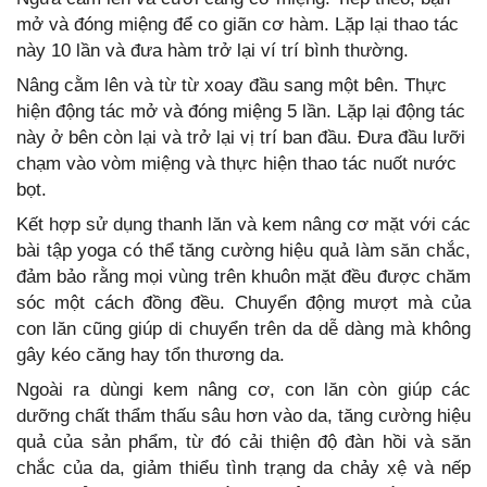
mở và đóng miệng để co giãn cơ hàm. Lặp lại thao tác
này 10 lần và đưa hàm trở lại ví trí bình thường.
Nâng cằm lên và từ từ xoay đầu sang một bên. Thực
hiện động tác mở và đóng miệng 5 lần. Lặp lại động tác
này ở bên còn lại và trở lại vị trí ban đầu. Đưa đầu lưỡi
chạm vào vòm miệng và thực hiện thao tác nuốt nước
bọt.
Kết hợp sử dụng thanh lăn và kem nâng cơ mặt với các
bài tập yoga có thể tăng cường hiệu quả làm săn chắc,
đảm bảo rằng mọi vùng trên khuôn mặt đều được chăm
sóc một cách đồng đều. Chuyển động mượt mà của
con lăn cũng giúp di chuyển trên da dễ dàng mà không
gây kéo căng hay tổn thương da.
Ngoài ra dùngi kem nâng cơ, con lăn còn giúp các
dưỡng chất thẩm thấu sâu hơn vào da, tăng cường hiệu
quả của sản phẩm, từ đó cải thiện độ đàn hồi và săn
chắc của da, giảm thiểu tình trạng da chảy xệ và nếp