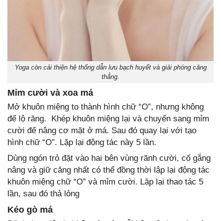
Yoga còn cải thiện hệ thống dẫn lưu bạch huyết và giải phóng căng
thẳng.
Mỉm cười và xoa má
Mở khuôn miệng to thành hình chữ “O”, nhưng không
để lộ răng. Khép khuôn miệng lại và chuyển sang mỉm
cười để nâng cơ mặt ở má. Sau đó quay lại với tạo
hình chữ “O”. Lặp lại động tác này 5 lần.
Dùng ngón trỏ đặt vào hai bên vùng rãnh cười, cố gắng
nâng và giữ căng nhất có thể đồng thời lập lại động tác
khuôn miệng chữ “O” và mỉm cười. Lặp lại thao tác 5
lần, sau đó thả lỏng
Kéo gò má