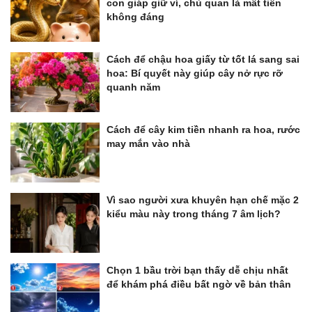
con giáp giữ ví, chủ quan là mất tiền
không đáng
Cách để chậu hoa giấy từ tốt lá sang sai
hoa: Bí quyết này giúp cây nở rực rỡ
quanh năm
Cách để cây kim tiền nhanh ra hoa, rước
may mắn vào nhà
Vì sao người xưa khuyên hạn chế mặc 2
kiểu màu này trong tháng 7 âm lịch?
Chọn 1 bầu trời bạn thấy dễ chịu nhất
để khám phá điều bất ngờ về bản thân