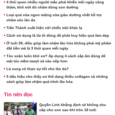
4 thói quen nhiều người mắc phải khiến môi ngày càng
thâm, khô nứt dù chăm dùng son dưỡng
Loại quả vừa ngon miệng vừa giàu dưỡng chất hỗ trợ
chăm sóc làn da
Trấn Thành xuất hiện với chiếc mũi khác lạ
Cách sử dụng lá tía tô đúng để phát huy hiệu quả làm đẹp
Ở tuổi 39, điều giúp làm chậm lão hóa không phải mỹ phẩm
đắt tiền mà là 3 thói quen mỗi ngày
Tóc xoăn luôn khô xơ? Áp dụng 4 cách cấp ẩm đúng để
mái tóc mềm mượt và vào nếp hơn
Lá sung có thực sự tốt cho làn da?
5 dấu hiệu cho thấy cơ thể đang thiếu collagen và những
cách giúp làm chậm quá trình lão hóa
Tin nên đọc
Quyền Linh khẳng định sẽ không chu
cấp cho con sau khi tròn 18 tuổi