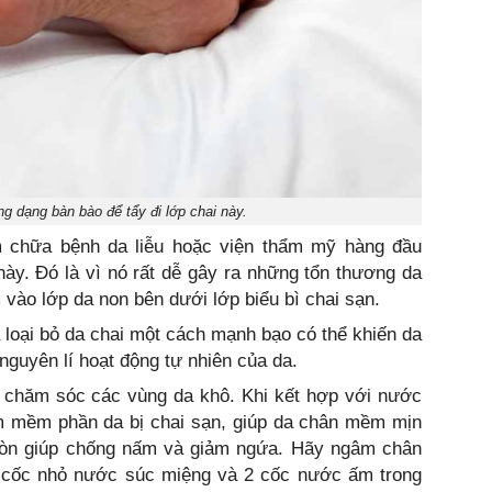
g dạng bàn bào để tẩy đi lớp chai này.
m chữa bệnh da liễu hoặc viện thẩm mỹ hàng đầu
y. Đó là vì nó rất dễ gây ra những tổn thương da
ào lớp da non bên dưới lớp biểu bì chai sạn.
à loại bỏ da chai một cách mạnh bạo có thể khiến da
nguyên lí hoạt động tự nhiên của da.
ể chăm sóc các vùng da khô. Khi kết hợp với nước
àm mềm phần da bị chai sạn, giúp da chân mềm mịn
còn giúp chống nấm và giảm ngứa. Hãy ngâm chân
1 cốc nhỏ nước súc miệng và 2 cốc nước ấm trong