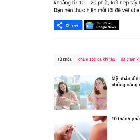
khoảng từ 10 – 20 phút, kết hợp tẩy
Bạn nên thực hiện mỗi tối để vết cha
chăm sóc da khi tập
da chân k
Từ khóa:
FaceBook
Mỹ nhân đình
chống nắng c
10 thành phầ