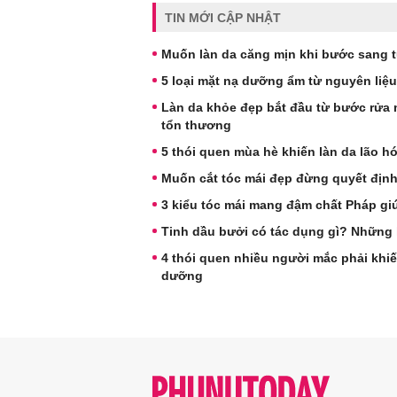
TIN MỚI CẬP NHẬT
Muốn làn da căng mịn khi bước sang t
5 loại mặt nạ dưỡng ẩm từ nguyên liệ
Làn da khỏe đẹp bắt đầu từ bước rửa m
tổn thương
5 thói quen mùa hè khiến làn da lão 
Muốn cắt tóc mái đẹp đừng quyết định 
3 kiểu tóc mái mang đậm chất Pháp gi
Tinh dầu bưởi có tác dụng gì? Những l
4 thói quen nhiều người mắc phải khi
dưỡng