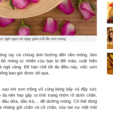
c nghỉ ngơi vài ngày giữa mỗi lần sơn móng.
móng tay và chúng ảnh hưởng đến nền móng, làm
bộ móng tự nhiên của bạn bị đổi màu, xuất hiện
à ngả vàng. Để hạn chế tối đa điều này, việc sơn
hông bao giờ được bỏ qua.
 sau khi sơn trông vô cùng bóng bẩy và đầy sức
 da nên hay gây ra tình trạng nhờn rít dưới chân,
ư dầu dừa, dầu trà,... để dưỡng móng. Có thể dùng
ẹ nhàng gót chân và cổ chân, xóa tan sự mệt mỏi