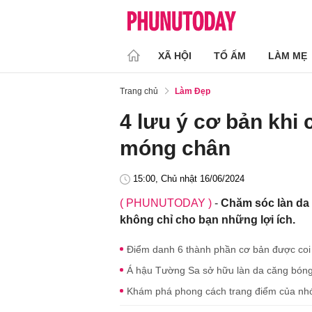
XÃ HỘI
TỔ ẤM
LÀM MẸ
Trang chủ
Làm Đẹp
4 lưu ý cơ bản khi
móng chân
15:00, Chủ nhật 16/06/2024
( PHUNUTODAY )
-
Chăm sóc làn da 
không chỉ cho bạn những lợi ích.
Điểm danh 6 thành phần cơ bản được coi l
Á hậu Tường Sa sở hữu làn da căng bóng 
Khám phá phong cách trang điểm của n