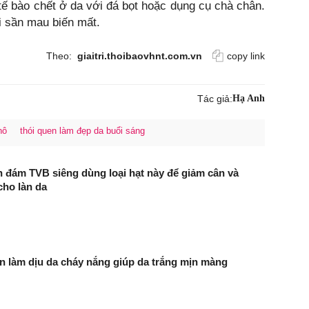
 tế bào chết ở da với đá bọt hoặc dụng cụ chà chân.
i sần mau biến mất.
Theo:
giaitri.thoibaovhnt.com.vn
copy link
Tác giả:
Hạ Anh
hô
thói quen làm đẹp da buổi sáng
 đám TVB siêng dùng loại hạt này để giảm cân và
ho làn da
n làm dịu da cháy nắng giúp da trắng mịn màng