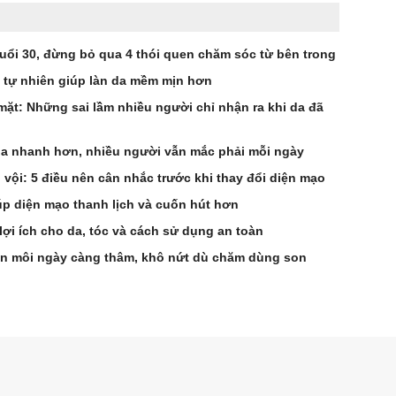
uổi 30, đừng bỏ qua 4 thói quen chăm sóc từ bên trong
u tự nhiên giúp làn da mềm mịn hơn
ặt: Những sai lầm nhiều người chỉ nhận ra khi da đã
hóa nhanh hơn, nhiều người vẫn mắc phải mỗi ngày
vội: 5 điều nên cân nhắc trước khi thay đổi diện mạo
úp diện mạo thanh lịch và cuốn hút hơn
ợi ích cho da, tóc và cách sử dụng an toàn
ến môi ngày càng thâm, khô nứt dù chăm dùng son