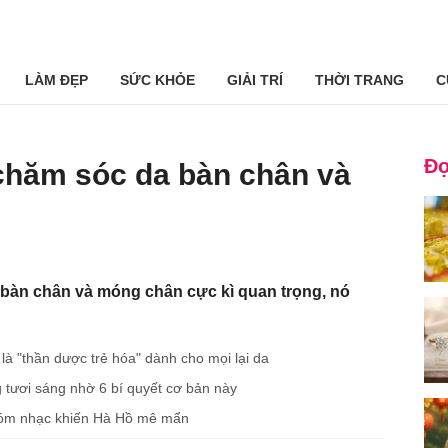
LÀM ĐẸP
SỨC KHỎE
GIẢI TRÍ
THỜI TRANG
C
Đọ
 chăm sóc da bàn chân và
bàn chân và móng chân cực kì quan trọng, nó
à "thần dược trẻ hóa" dành cho mọi lại da
tươi sáng nhờ 6 bí quyết cơ bản này
hóm nhạc khiến Hà Hồ mê mẩn