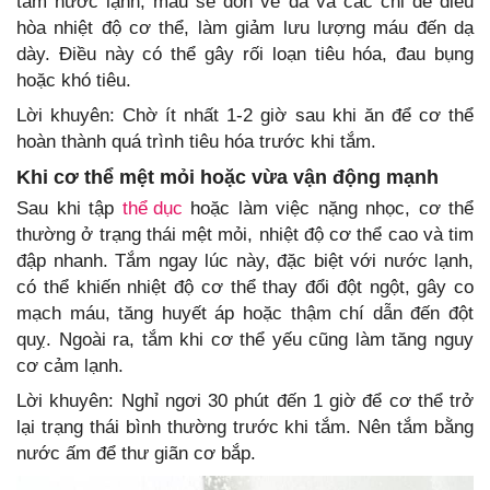
tắm nước lạnh, máu sẽ dồn về da và các chi để điều
hòa nhiệt độ cơ thể, làm giảm lưu lượng máu đến dạ
dày. Điều này có thể gây rối loạn tiêu hóa, đau bụng
hoặc khó tiêu.
Lời khuyên: Chờ ít nhất 1-2 giờ sau khi ăn để cơ thể
hoàn thành quá trình tiêu hóa trước khi tắm.
Khi cơ thể mệt mỏi hoặc vừa vận động mạnh
Sau khi tập
thể dục
hoặc làm việc nặng nhọc, cơ thể
thường ở trạng thái mệt mỏi, nhiệt độ cơ thể cao và tim
đập nhanh. Tắm ngay lúc này, đặc biệt với nước lạnh,
có thể khiến nhiệt độ cơ thể thay đổi đột ngột, gây co
mạch máu, tăng huyết áp hoặc thậm chí dẫn đến đột
quỵ. Ngoài ra, tắm khi cơ thể yếu cũng làm tăng nguy
cơ cảm lạnh.
Lời khuyên: Nghỉ ngơi 30 phút đến 1 giờ để cơ thể trở
lại trạng thái bình thường trước khi tắm. Nên tắm bằng
nước ấm để thư giãn cơ bắp.