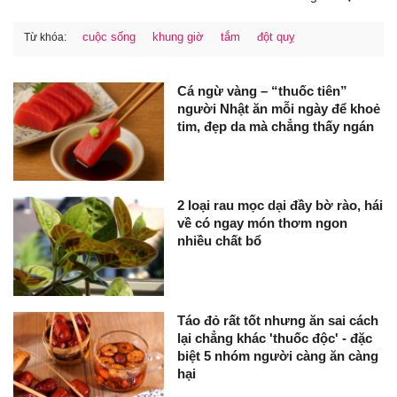
cuộc sống
khung giờ
tắm
đột quỵ
Từ khóa:
Cá ngừ vàng – “thuốc tiên”
người Nhật ăn mỗi ngày để khoẻ
tim, đẹp da mà chẳng thấy ngán
2 loại rau mọc dại đầy bờ rào, hái
về có ngay món thơm ngon
nhiều chất bổ
Táo đỏ rất tốt nhưng ăn sai cách
lại chẳng khác 'thuốc độc' - đặc
biệt 5 nhóm người càng ăn càng
hại