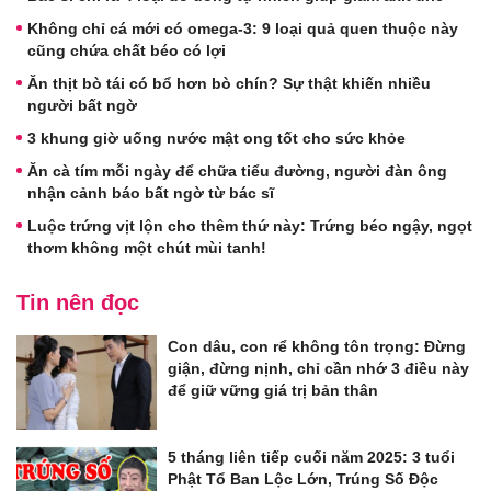
Không chỉ cá mới có omega-3: 9 loại quả quen thuộc này
cũng chứa chất béo có lợi
Ăn thịt bò tái có bổ hơn bò chín? Sự thật khiến nhiều
người bất ngờ
3 khung giờ uống nước mật ong tốt cho sức khỏe
Ăn cà tím mỗi ngày để chữa tiểu đường, người đàn ông
nhận cảnh báo bất ngờ từ bác sĩ
Luộc trứng vịt lộn cho thêm thứ này: Trứng béo ngậy, ngọt
thơm không một chút mùi tanh!
Tin nên đọc
Con dâu, con rể không tôn trọng: Đừng
giận, đừng nịnh, chỉ cần nhớ 3 điều này
để giữ vững giá trị bản thân
5 tháng liên tiếp cuối năm 2025: 3 tuổi
Phật Tổ Ban Lộc Lớn, Trúng Số Độc