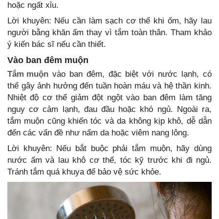
hoặc ngất xỉu.
Lời khuyên: Nếu cần làm sạch cơ thể khi ốm, hãy lau
người bằng khăn ấm thay vì tắm toàn thân. Tham khảo
ý kiến bác sĩ nếu cần thiết.
Vào ban đêm muộn
Tắm muộn
vào ban đêm, đặc biệt với nước lạnh, có
thể gây ảnh hưởng đến tuần hoàn máu và hệ thần kinh.
Nhiệt độ cơ thể giảm đột ngột vào ban đêm làm tăng
nguy cơ cảm lạnh, đau đầu hoặc khó ngủ. Ngoài ra,
tắm muộn cũng khiến tóc và da không kịp khô, dễ dẫn
đến các vấn đề như nấm da hoặc viêm nang lông.
Lời khuyên: Nếu bắt buộc phải tắm muộn, hãy dùng
nước ấm và lau khô cơ thể, tóc kỹ trước khi đi ngủ.
Tránh tắm quá khuya để bảo vệ sức khỏe.