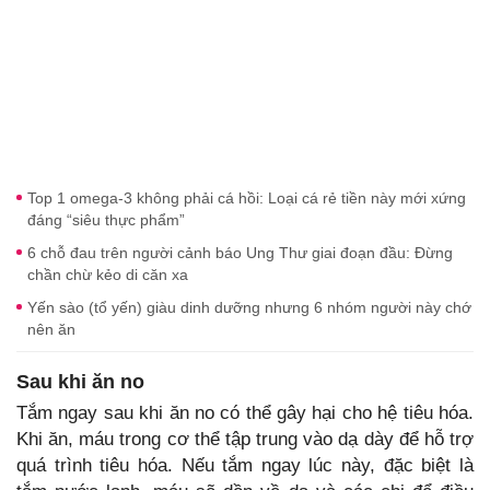
Top 1 omega‑3 không phải cá hồi: Loại cá rẻ tiền này mới xứng
đáng “siêu thực phẩm”
6 chỗ đau trên người cảnh báo Ung Thư giai đoạn đầu: Đừng
chần chừ kẻo di căn xa
Yến sào (tổ yến) giàu dinh dưỡng nhưng 6 nhóm người này chớ
nên ăn
Sau khi ăn no
Tắm ngay sau khi ăn no có thể gây hại cho hệ tiêu hóa.
Khi ăn, máu trong cơ thể tập trung vào dạ dày để hỗ trợ
quá trình tiêu hóa. Nếu tắm ngay lúc này, đặc biệt là